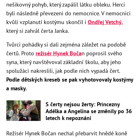
nešikovný pohyb, který zapálil látku obleku. Herci
byli následně převezeni do nemocnice. V nemocnici
kvůli vzplanutí kostýmu skončil i
Ondřej Vetchý
,
který si zahrál čerta Janka.
Tvůrci pohádky si dali zejména záležet na podobě
čertů. Proto
režisér Hynek Boča
n poprosil svého
syna, který navštěvoval základní školu, aby jeho
spolužáci nakreslili, jak podle nich vypadá čert.
Podle dětských kreseb se pak vyhotovovaly kostýmy
a masky.
S čerty nejsou žerty: Princezny
Adélka a Angelína se změnily po 36
letech k nepoznání
Režisér Hynek Bočan nechal přebarvit hnědé koně