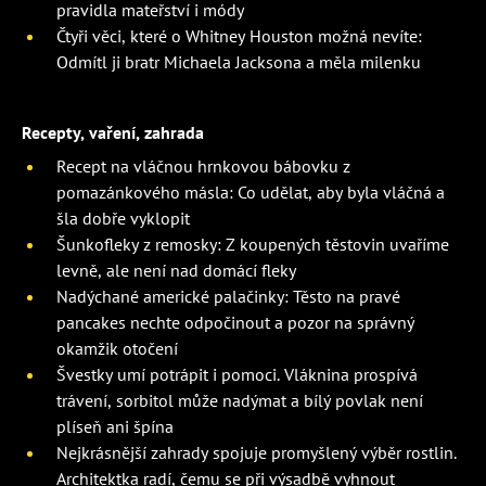
pravidla mateřství i módy
Čtyři věci, které o Whitney Houston možná nevíte:
Odmítl ji bratr Michaela Jacksona a měla milenku
Recepty, vaření, zahrada
Recept na vláčnou hrnkovou bábovku z
pomazánkového másla: Co udělat, aby byla vláčná a
šla dobře vyklopit
Šunkofleky z remosky: Z koupených těstovin uvaříme
levně, ale není nad domácí fleky
Nadýchané americké palačinky: Těsto na pravé
pancakes nechte odpočinout a pozor na správný
okamžik otočení
Švestky umí potrápit i pomoci. Vláknina prospívá
trávení, sorbitol může nadýmat a bílý povlak není
plíseň ani špína
Nejkrásnější zahrady spojuje promyšlený výběr rostlin.
Architektka radí, čemu se při výsadbě vyhnout