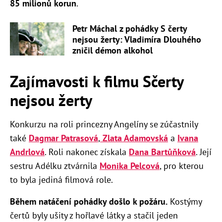
85 milionů korun
.
Petr Máchal z pohádky S čerty
nejsou žerty: Vladimíra Dlouhého
zničil démon alkohol
Zajímavosti k filmu Sčerty
nejsou žerty
Konkurzu na roli princezny Angelíny se zúčastnily
také
Dagmar Patrasová
,
Zlata Adamovská
a
Ivana
Andrlová
. Roli nakonec získala
Dana Bartůňková
. Její
sestru Adélku ztvárnila
Monika Pelcová
, pro kterou
to byla jediná filmová role.
Během natáčení pohádky došlo k požáru.
Kostýmy
čertů byly ušity z hořlavé látky a stačil jeden