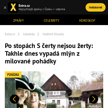
Extra.cz
×
Instalovat
TÉMATA
Nejrychlejší zprávy v Česku — zdarma
ZPRÁVY
CELEBRITY
HOROSKOP
Extra.cz
Celebrity
Vladimír Dlouhý
Po stopách S čerty nejsou žerty:
Takhle dnes vypadá mlýn z
milované pohádky
POHÁDKA
Předchozí
Další