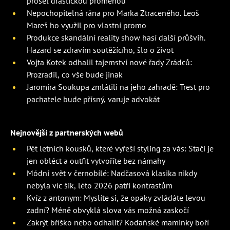
prošel drastickou proměnou
Nepochopitelná rána pro Marka Ztraceného. Leoš
Mareš ho využil pro vlastní promo
Produkce skandální reality show hasí další průšvih.
Hazard se zdravím soutěžícího, šlo o život
Vojta Kotek odhalil tajemství nové řady Zrádců:
Prozradil, co vše bude jinak
Jaromíra Soukupa zmlátili na jeho zahradě: Trest pro
pachatele bude přísný, varuje advokát
Nejnovější z partnerských webů
Pět letních kousků, které vyřeší styling za vás: Stačí je
jen obléct a outfit vytvoříte bez námahy
Módní svět v černobílé: Nadčasová klasika nikdy
nebyla víc šik, léto 2026 patří kontrastům
Kvíz z antonym: Myslíte si, že opaky zvládáte levou
zadní? Méně obvyklá slova vás možná zaskočí
Zakrýt bříško nebo odhalit? Kodaňské maminky boří