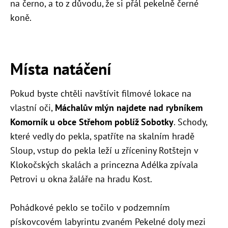
na černo, a to z důvodu, že si přál pekelně černé
koně.
Místa natáčení
Pokud byste chtěli navštívit filmové lokace na
vlastní oči,
Máchalův mlýn najdete nad rybníkem
Komorník u obce Střehom poblíž Sobotky
. Schody,
které vedly do pekla, spatříte na skalním hradě
Sloup, vstup do pekla leží u zříceniny Rotštejn v
Klokočských skalách a princezna Adélka zpívala
Petrovi u okna žaláře na hradu Kost.
Pohádkové peklo se točilo v podzemním
pískovcovém labyrintu zvaném Pekelné doly mezi