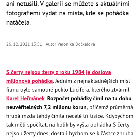
ani netušili. V galerii se můžete s aktuálními
fotografiemi vydat na místa, kde se pohádka
natáčela.
26. 12. 2021 13:51 | Autor
Veronika Dočkalová
S čerty nejsou žerty z roku 1984 je doslova
milionová pohádka
. Jedním z nejnákladnějších míst
filmu bylo samotné peklo Lucifera, kterého ztvárnil
Karel Heřmánek
.
Rozpočet pohádky činil na tu dobu
neuvěřitelných 7,2 milionu korun,
přičemž průměrná
hrubá mzda tehdy činila necelé tři tisíce. Kdybychom
tak měli spočítat, na kolik by vyšla pohádka S čerty
nejsou žerty dnes, dostali bychom se k částce zhruba