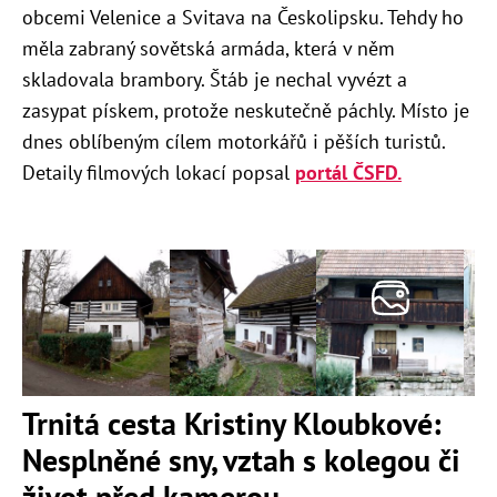
obcemi Velenice a Svitava na Českolipsku. Tehdy ho
měla zabraný sovětská armáda, která v něm
skladovala brambory. Štáb je nechal vyvézt a
zasypat pískem, protože neskutečně páchly. Místo je
dnes oblíbeným cílem motorkářů i pěších turistů.
Detaily filmových lokací popsal
portál ČSFD.
Trnitá cesta Kristiny Kloubkové:
Nesplněné sny, vztah s kolegou či
život před kamerou