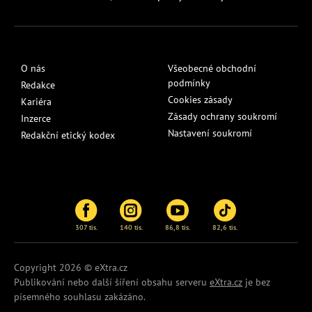
O nás
Všeobecné obchodní
podmínky
Redakce
Cookies zásady
Kariéra
Zásady ochrany soukromí
Inzerce
Nastavení soukromí
Redakční etický kodex
307 tis.
140 tis.
86,8 tis.
82,6 tis.
Copyright 2026 © eXtra.cz
Publikování nebo další šíření obsahu serveru
eXtra.cz
je bez
písemného souhlasu zakázáno.