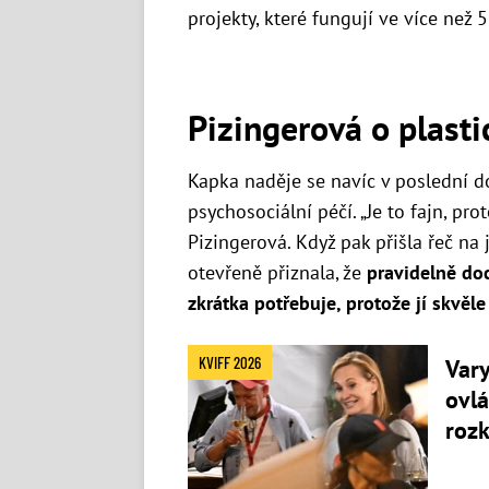
projekty, které fungují ve více než 
Pizingerová o plasti
Kapka naděje se navíc v poslední d
psychosociální péčí. „Je to fajn, pr
Pizingerová. Když pak přišla řeč na 
otevřeně přiznala, že
pravidelně do
zkrátka potřebuje, protože jí skvěl
KVIFF 2026
Var
ovl
roz