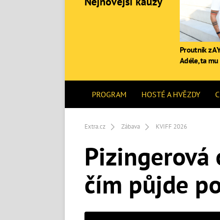
Nejnovější kauzy
Proutník z AY
Adéle, ta mu 
PROGRAM
HOSTÉ A HVĚZDY
C
Extra.cz
Zábava
KVIFF 2026
Pizingerová 
čím půjde p