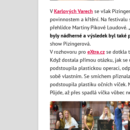
V
Karlových Varech
se však Pizinge
povinnostem a křtění. Na festivalu s
přehlídce Martiny Pikové Loudové.
byly nádherné a výsledek byl také 
show Pizingerová.
V rozhovoru pro
eXtra.cz
se dotkla t
Když dostala přímou otázku, jak se
podstoupila plastickou operaci, 
sobě vlastním. Se smíchem přiznala,
podstoupila plastiku očních víček. 
Půjde, až přes spadlá víčka vůbec ne