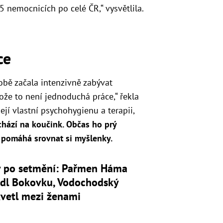
55 nemocnicích po celé ČR,“ vysvětlila.
ce
obě začala intenzivně zabývat
otože to není jednoduchá práce,“ řekla
její vlastní psychohygienu a terapii,
chází na koučink. Občas ho prý
e pomáhá srovnat si myšlenky.
y po setmění: Pařmen Háma
ádl Bokovku, Vodochodský
kvetl mezi ženami