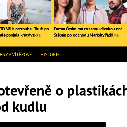
TO Vális ostrouhal. Touží po
Farma Česko má za sebou divokou noc.
ale poslala krutý vzkaz
Štěpán po odchodu Markéty řádil na
stole, Zdeněk poprvé pil
ENY A VÍTĚZOVÉ
HISTORIE
otevřeně o plastikách
od kudlu