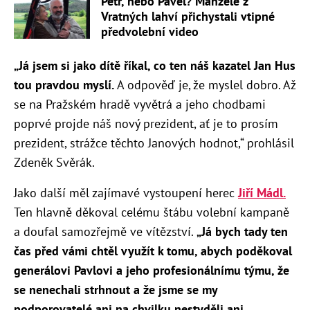
Petr, nebo Pavel? Manželé z
Vratných lahví přichystali vtipné
předvolební video
„Já jsem si jako dítě říkal, co ten náš kazatel Jan Hus
tou pravdou myslí.
A odpověď je, že myslel dobro. Až
se na Pražském hradě vyvětrá a jeho chodbami
poprvé projde náš nový prezident, ať je to prosím
prezident, strážce těchto Janových hodnot,“ prohlásil
Zdeněk Svěrák.
Jako další měl zajímavé vystoupení herec
Jiří Mádl.
Ten hlavně děkoval celému štábu volební kampaně
a doufal samozřejmě ve vítězství.
„Já bych tady ten
čas před vámi chtěl využít k tomu, abych poděkoval
generálovi Pavlovi a jeho profesionálnímu týmu, že
se nenechali strhnout a že jsme se my
podporovatelé ani na chvilku nestyděli ani