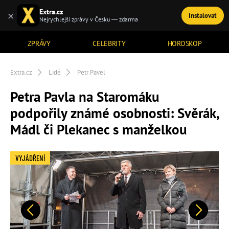
Extra.cz
×
Instalovat
TÉMATA
Nejrychlejší zprávy v Česku — zdarma
ZPRÁVY
CELEBRITY
HOROSKOP
Extra.cz
Lidé
Petr Pavel
Petra Pavla na Staromáku
podpořily známé osobnosti: Svěrák,
Mádl či Plekanec s manželkou
VYJÁDŘENÍ
Předchozí
Další