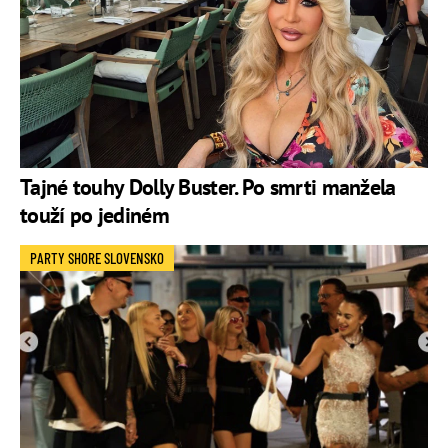
Tajné touhy Dolly Buster. Po smrti manžela
touží po jediném
PARTY SHORE SLOVENSKO