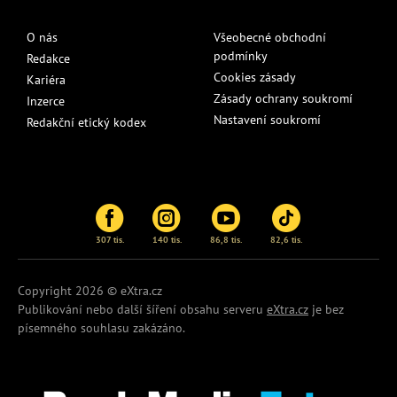
O nás
Všeobecné obchodní
podmínky
Redakce
Cookies zásady
Kariéra
Zásady ochrany soukromí
Inzerce
Nastavení soukromí
Redakční etický kodex
307 tis.
140 tis.
86,8 tis.
82,6 tis.
Copyright 2026 © eXtra.cz
Publikování nebo další šíření obsahu serveru
eXtra.cz
je bez
písemného souhlasu zakázáno.