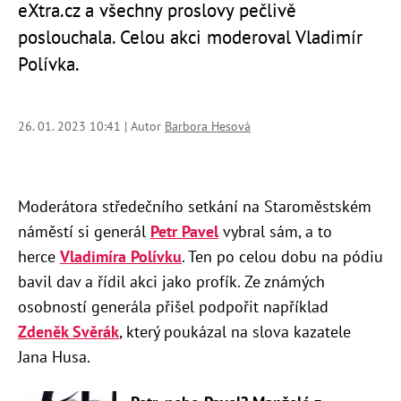
eXtra.cz a všechny proslovy pečlivě
poslouchala. Celou akci moderoval Vladimír
Polívka.
26. 01. 2023 10:41 | Autor
Barbora Hesová
Moderátora středečního setkání na Staroměstském
náměstí si generál
Petr Pavel
vybral sám, a to
herce
Vladimíra Polívku
. Ten po celou dobu na pódiu
bavil dav a řídil akci jako profík. Ze známých
osobností generála přišel podpořit například
Zdeněk Svěrák
, který poukázal na slova kazatele
Jana Husa.