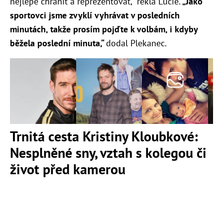
nejlépe chránit a reprezentovat,“ řekla Lucie.
„Jako
sportovci jsme zvyklí vyhrávat v posledních
minutách, takže prosím pojďte k volbám, i kdyby
běžela poslední minuta,“
dodal Plekanec.
Trnitá cesta Kristiny Kloubkové:
Nesplněné sny, vztah s kolegou či
život před kamerou