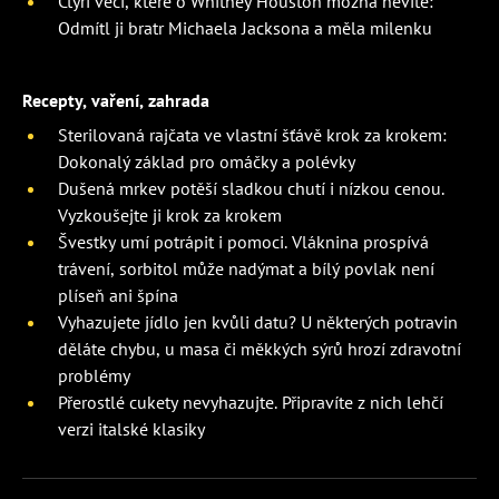
Čtyři věci, které o Whitney Houston možná nevíte:
Odmítl ji bratr Michaela Jacksona a měla milenku
Recepty, vaření, zahrada
Sterilovaná rajčata ve vlastní šťávě krok za krokem:
Dokonalý základ pro omáčky a polévky
Dušená mrkev potěší sladkou chutí i nízkou cenou.
Vyzkoušejte ji krok za krokem
Švestky umí potrápit i pomoci. Vláknina prospívá
trávení, sorbitol může nadýmat a bílý povlak není
plíseň ani špína
Vyhazujete jídlo jen kvůli datu? U některých potravin
děláte chybu, u masa či měkkých sýrů hrozí zdravotní
problémy
Přerostlé cukety nevyhazujte. Připravíte z nich lehčí
verzi italské klasiky