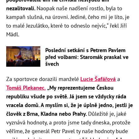
nezalitovali.
Naopak naše nadšení rostlo, byla to
kampaň slušná, na úrovni. Jediné, čeho mi je líto, je
to malé Jezulátko, které to odneslo nejvíc,“ řekl Jiří
Mádl.
Poslední setkání s Petrem Pavlem
před volbami: Staromák praskal ve
švech
Za sportovce dorazili manželé
Lucie Šafářová
a
Tomáš Plekanec.
„My reprezentujeme Českou
republiku všude po světě. Já jsem se vždycky ráda
vracela domů. A myslím si, že je úplně jedno, jestli je
člověk z Brna, Kladna nebo Prahy.
Důležité je, jaké
vyznává hodnoty, a proto jsme tady dneska, protože
věříme, že generál Petr Pavel ty naše hodnoty bude