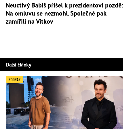
Neuctivý Babiš přišel k prezidentovi pozdě:
Na omluvu se nezmohl. Společně pak
zamířili na Vítkov
Další články
PODRAZ