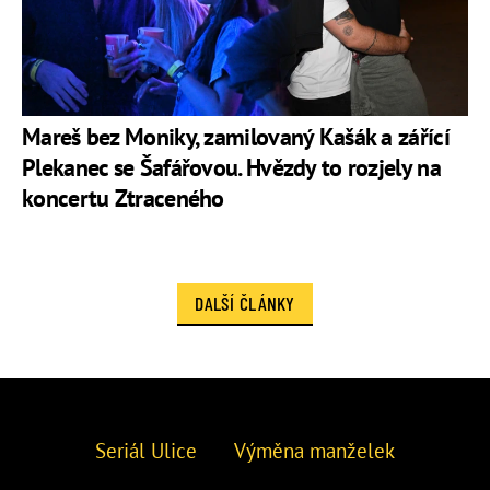
Mareš bez Moniky, zamilovaný Kašák a zářící
Plekanec se Šafářovou. Hvězdy to rozjely na
koncertu Ztraceného
DALŠÍ ČLÁNKY
Seriál Ulice
Výměna manželek