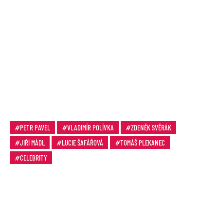
PETR PAVEL
VLADIMÍR POLÍVKA
ZDENĚK SVĚRÁK
JIŘÍ MÁDL
LUCIE ŠAFÁŘOVÁ
TOMÁŠ PLEKANEC
CELEBRITY