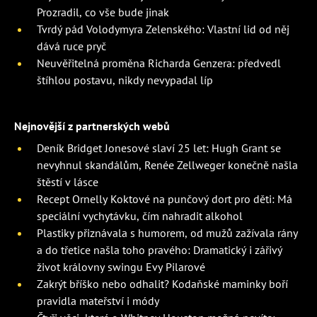
Prozradil, co vše bude jinak
Tvrdý pád Volodymyra Zelenského: Vlastní lid od něj
dává ruce pryč
Neuvěřitelná proměna Richarda Genzera: předvedl
štíhlou postavu, nikdy nevypadal líp
Nejnovější z partnerských webů
Deník Bridget Jonesové slaví 25 let: Hugh Grant se
nevyhnul skandálům, Renée Zellweger konečně našla
štěstí v lásce
Recept Ornelly Koktové na punčový dort pro děti: Má
speciální vychytávku, čím nahradit alkohol
Plastiky přiznávala s humorem, od mužů zažívala rány
a do třetice našla toho pravého: Dramatický i zářivý
život královny swingu Evy Pilarové
Zakrýt bříško nebo odhalit? Kodaňské maminky boří
pravidla mateřství i módy