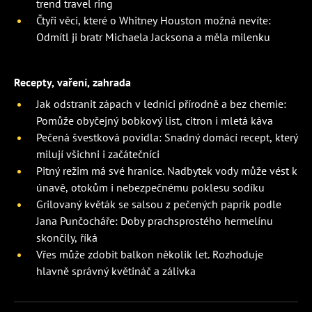
trend travel ring
Čtyři věci, které o Whitney Houston možná nevíte:
Odmítl ji bratr Michaela Jacksona a měla milenku
Recepty, vaření, zahrada
Jak odstranit zápach v lednici přírodně a bez chemie:
Pomůže obyčejný bobkový list, citron i mletá káva
Pečená švestková povidla: Snadný domácí recept, který
milují všichni i začátečníci
Pitný režim má své hranice. Nadbytek vody může vést k
únavě, otokům i nebezpečnému poklesu sodíku
Grilovaný květák se salsou z pečených paprik podle
Jana Punčocháře: Doby prachsprostého hermelínu
skončily, říká
Vřes může zdobit balkon několik let. Rozhoduje
hlavně správný květináč a zálivka