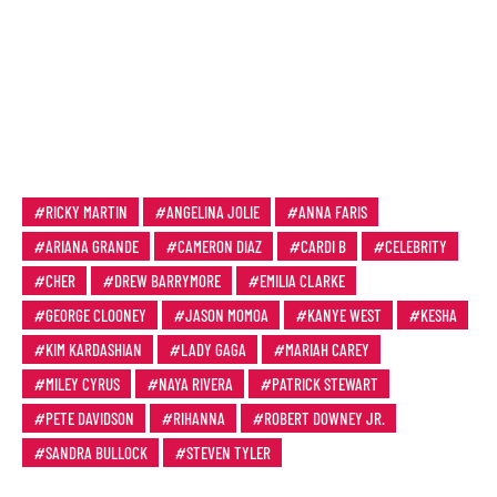
RICKY MARTIN
ANGELINA JOLIE
ANNA FARIS
ARIANA GRANDE
CAMERON DIAZ
CARDI B
CELEBRITY
CHER
DREW BARRYMORE
EMILIA CLARKE
GEORGE CLOONEY
JASON MOMOA
KANYE WEST
KESHA
KIM KARDASHIAN
LADY GAGA
MARIAH CAREY
MILEY CYRUS
NAYA RIVERA
PATRICK STEWART
PETE DAVIDSON
RIHANNA
ROBERT DOWNEY JR.
SANDRA BULLOCK
STEVEN TYLER