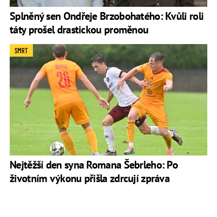
Splněný sen Ondřeje Brzobohatého: Kvůli roli
táty prošel drastickou proměnou
SMRT
Nejtěžší den syna Romana Šebrleho: Po
životním výkonu přišla zdrcují zpráva