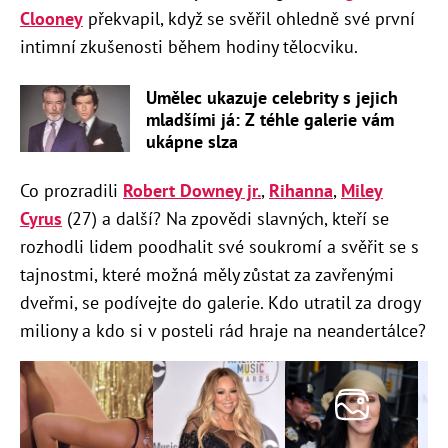
Clooney
překvapil, když se svěřil ohledně své první
intimní zkušenosti během hodiny tělocviku.
Umělec ukazuje celebrity s jejich
mladšími já: Z téhle galerie vám
ukápne slza
Co prozradili
Robert Downey jr.
,
Rihanna
,
Miley
Cyrus
(27) a další? Na zpovědi slavných, kteří se
rozhodli lidem poodhalit své soukromí a svěřit se s
tajnostmi, které možná měly zůstat za zavřenými
dveřmi, se podívejte do galerie. Kdo utratil za drogy
miliony a kdo si v posteli rád hraje na neandertálce?