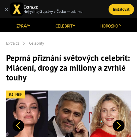
Extra.cz
×
Instalovat
TÉMATA
Nejrychlejší zprávy v Česku — zdarma
ZPRÁVY
CELEBRITY
HOROSKOP
Extra.cz
Celebrity
Peprná přiznání světových celebrit:
Mlácení, drogy za miliony a zvrhlé
touhy
GALERIE
Předchozí
Další