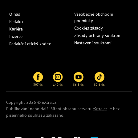
O nás
Všeobecné obchodní
podmínky
Redakce
Cookies zásady
Kariéra
Zásady ochrany soukromí
Inzerce
Nastavení soukromí
Redakční etický kodex
307 tis.
140 tis.
86,8 tis.
82,6 tis.
Copyright 2026 © eXtra.cz
Publikování nebo další šíření obsahu serveru
eXtra.cz
je bez
písemného souhlasu zakázáno.