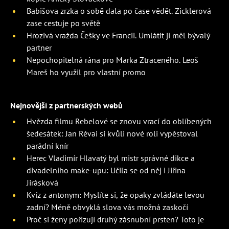
Babišova zrzka o sobě dala po čase vědět. Zicklerová
zase cestuje po světě
Hrozivá vražda Češky ve Francii. Umlátit jí měl bývalý
partner
Nepochopitelná rána pro Marka Ztraceného. Leoš
Mareš ho využil pro vlastní promo
Nejnovější z partnerských webů
Hvězda filmu Rebelové se znovu vrací do oblíbených
šedesátek: Jan Révai si kvůli nové roli vypěstoval
parádní knír
Herec Vladimír Hlavatý byl mistr správné dikce a
divadelního make-upu: Učila se od něj i Jiřina
Jirásková
Kvíz z antonym: Myslíte si, že opaky zvládáte levou
zadní? Méně obvyklá slova vás možná zaskočí
Proč si ženy pořizují druhý zásnubní prsten? Toto je