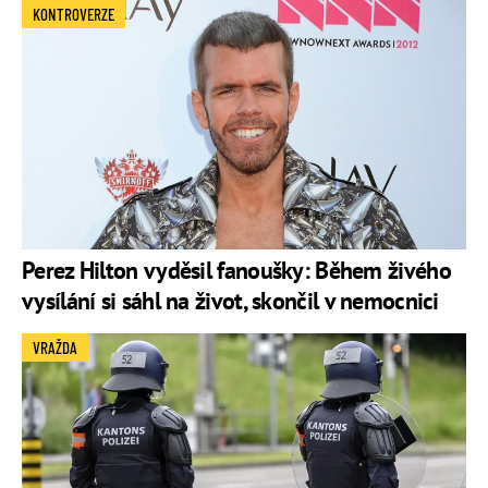
KONTROVERZE
Perez Hilton vyděsil fanoušky: Během živého
vysílání si sáhl na život, skončil v nemocnici
VRAŽDA