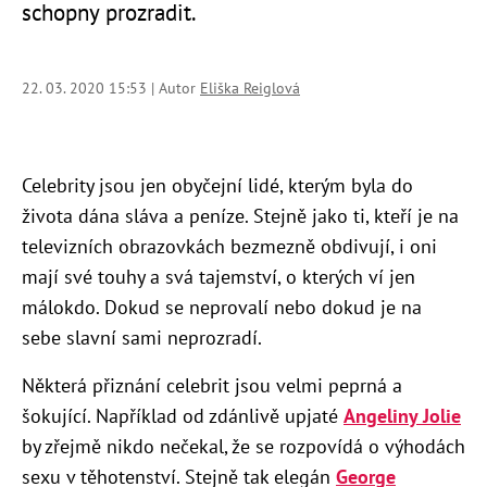
schopny prozradit.
22. 03. 2020 15:53 | Autor
Eliška Reiglová
Celebrity jsou jen obyčejní lidé, kterým byla do
života dána sláva a peníze. Stejně jako ti, kteří je na
televizních obrazovkách bezmezně obdivují, i oni
mají své touhy a svá tajemství, o kterých ví jen
málokdo. Dokud se neprovalí nebo dokud je na
sebe slavní sami neprozradí.
Některá přiznání celebrit jsou velmi peprná a
šokující. Například od zdánlivě upjaté
Angeliny Jolie
by zřejmě nikdo nečekal, že se rozpovídá o výhodách
sexu v těhotenství. Stejně tak elegán
George