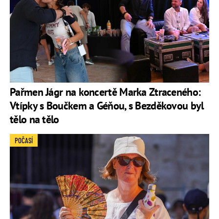
Pařmen Jágr na koncertě Marka Ztraceného:
Vtípky s Boučkem a Géňou, s Bezděkovou byl
tělo na tělo
POČASÍ