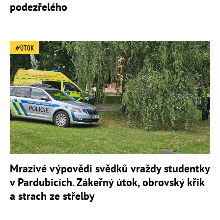
podezřelého
ÚTOK
Mrazivé výpovědi svědků vraždy studentky
v Pardubicích. Zákeřný útok, obrovský křik
a strach ze střelby