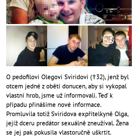
O pedofilovi Olegovi Sviridovi (†32), jenž byl
otcem jedné z obětí donucen, aby si vykopal
vlastní hrob, jsme už informovali. Teď k
případu přinášíme nové informace.
Promluvila totiž Sviridova expřítelkyně Olga,
jejíž dceru predátor sexuálně zneužíval. Žena
se jej pak pokusila vlastoručně uškrtit.