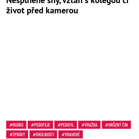
život před kamerou
RUSKO
PEDOFILIE
PEDOFIL
VRAŽDA
HRŮZNÝ ČIN
ZPRÁVY
OKOLNOSTI
VRAHOVÉ