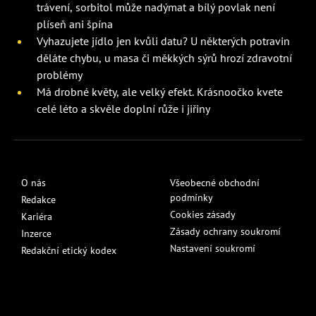
trávení, sorbitol může nadýmat a bílý povlak není
plíseň ani špína
Vyhazujete jídlo jen kvůli datu? U některých potravin
děláte chybu, u masa či měkkých sýrů hrozí zdravotní
problémy
Má drobné květy, ale velký efekt. Krásnoočko kvete
celé léto a skvěle doplní růže i jiřiny
O nás
Všeobecné obchodní
podmínky
Redakce
Cookies zásady
Kariéra
Zásady ochrany soukromí
Inzerce
Nastavení soukromí
Redakční etický kodex