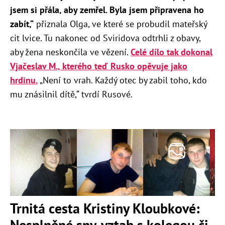
jsem si přála, aby zemřel. Byla jsem připravena ho
zabít,“
přiznala Olga, ve které se probudil mateřský
cit lvice. Tu nakonec od Sviridova odtrhli z obavy,
aby žena neskončila ve vězení.
Celé dílo tak dokonal
Vjačeslav M., kterého teď Rusko opěvuje jako
hrdinu.
„Není to vrah. Každý otec by zabil toho, kdo
mu znásilnil dítě,“ tvrdí Rusové.
Trnitá cesta Kristiny Kloubkové:
Nesplněné sny, vztah s kolegou či