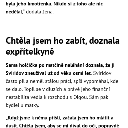
byla jeho kmotřenka. Nikdo si z toho ale nic
nedělal,“
dodala žena.
Chtěla jsem ho zabít, doznala
expřítelkyně
Sama holčička po matčině naléhání doznala, že ji
Sviridov zneužíval už od věku osmi let.
Sviridov
často pil a neměl stálou práci, spíš vypomáhal, kde
se dalo. Topil se v dluzích a právě jeho finanční
nestabilita vedla k rozchodu s Olgou. Sám pak
bydlel u matky.
„Když jsme k němu přišli, začala jsem ho mlátit a
dusit. Chtěla jsem, aby se mi díval do očí, popravdě