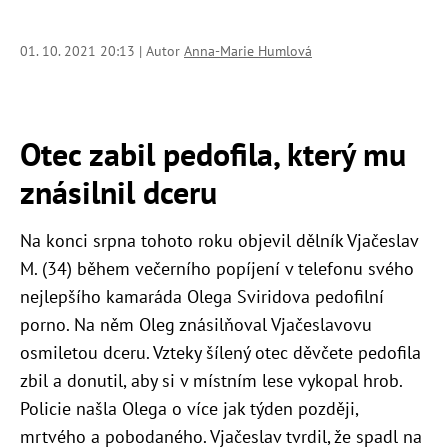
01. 10. 2021 20:13 | Autor
Anna-Marie Humlová
Otec zabil pedofila, který mu
znásilnil dceru
Na konci srpna tohoto roku objevil dělník Vjačeslav
M. (34) během večerního popíjení v telefonu svého
nejlepšího kamaráda Olega Sviridova pedofilní
porno. Na něm Oleg znásilňoval Vjačeslavovu
osmiletou dceru. Vzteky šílený otec děvčete pedofila
zbil a donutil, aby si v místním lese vykopal hrob.
Policie našla Olega o více jak týden později,
mrtvého a pobodaného. Vjačeslav tvrdil, že spadl na