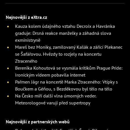
Nejnovější z eXtra.cz
Kauza kolem údajného vztahu Decroix a Havránka
graduje: Drsná reakce manželky a záhadná slova
exministryně
Mareš bez Moniky, zamilovaný Kašák a zářící Plekanec
se Šafářovou. Hvězdy to rozjely na koncertu
Ztraceného
Berenika Kohoutová se vysmála kritikům Prague Pride:
Ironickým videem pobavila internet
Pařmen Jágr na koncertě Marka Ztraceného: Vtípky s
Boučkem a Géňou, s Bezděkovou byl tělo na tělo
Na Česko míří další vlna úmorných veder.
Meteorologové varují před supertropy
Nejnovější z partnerských webů