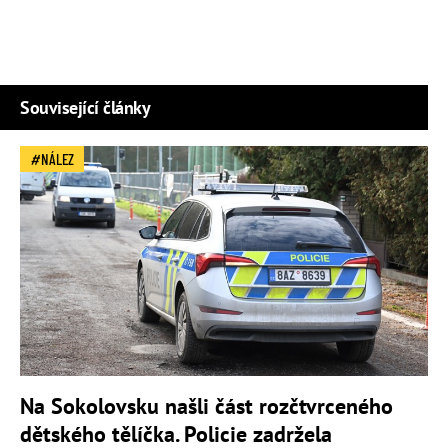
Související články
NÁLEZ
Na Sokolovsku našli část rozčtvrceného
dětského tělíčka. Policie zadržela