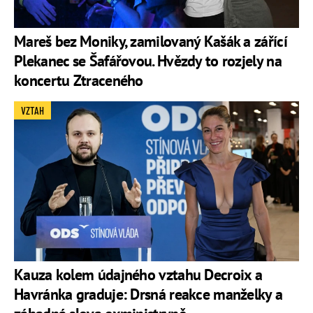
Mareš bez Moniky, zamilovaný Kašák a zářící
Plekanec se Šafářovou. Hvězdy to rozjely na
koncertu Ztraceného
VZTAH
Kauza kolem údajného vztahu Decroix a
Havránka graduje: Drsná reakce manželky a