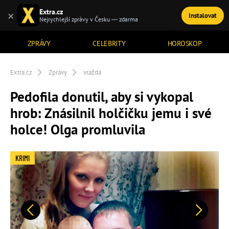
Extra.cz
×
Instalovat
TÉMATA
Nejrychlejší zprávy v Česku — zdarma
ZPRÁVY
CELEBRITY
HOROSKOP
Extra.cz
Zprávy
vražda
Pedofila donutil, aby si vykopal
hrob: Znásilnil holčičku jemu i své
holce! Olga promluvila
KRIMI
Předchozí
Další