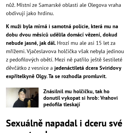
nůž. Místní ze Samarské oblasti ale Olegova vraha
obdivují jako hrdinu.
K muži byla mírná i samotná policie, která mu na
dobu dvou měsíců udělila domácí vězení, dokud
nebude jasné, jak dál.
Hrozí mu ale asi 15 let za
mřížemi. Vjačeslavova holčička však nebyla jedinou
z pedofilových obětí. Mezi ně patřilo ještě šestileté
děvčátko z vesnice a
jedenáctiletá dcera Sviridovy
expřítelkyně Olgy. Ta se rozhodla promluvit.
Znásilnil mu holčičku, tak ho
donutil vykopat si hrob: Vrahovi
pedofila tleskají
Sexuálně napadal i dceru své