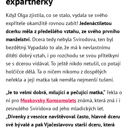
expartnerky
Když Olga zjistila, co se stalo, vydala se svého
expřítele okamžitě rovnou zabít!
Jedenáctiletou
dcerku měla z předešlého vztahu, ze svého prvního
manželství.
Dcera tedy nebyla Svirodova, ten byl
bezdětný. Vypadalo to ale, že má k nevlastnímu
dítěti dobrý vztah, i po rozchodu se svou přítelkyní
se s dcerou vídával. To ještě nikdo netušil, co potají
holčičce dělá. Ta o ničem nikomu z dospělých
neřekla a její matka tak neměla nejmenší tušení.
„Je to velmi dobrá, milující a pečující matka,“
řekla o
ní pro
Moskovsky Komsomolets
známá, která zná i i
zesnulého Sviridova od jeho mladických let.
„Dívenky z vesnice navštěvoval často, hlavně dceru
své bývalé a pak Vjačeslavovu starší dceru, která