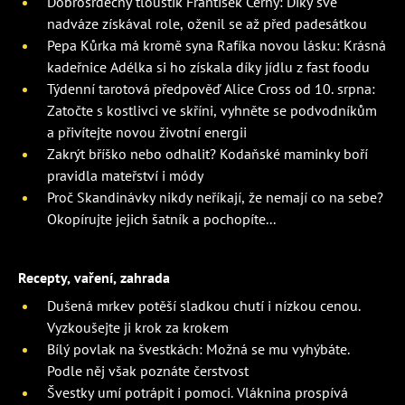
Dobrosrdečný tlouštík František Černý: Díky své
nadváze získával role, oženil se až před padesátkou
Pepa Kůrka má kromě syna Rafíka novou lásku: Krásná
kadeřnice Adélka si ho získala díky jídlu z fast foodu
Týdenní tarotová předpověď Alice Cross od 10. srpna:
Zatočte s kostlivci ve skříni, vyhněte se podvodníkům
a přivítejte novou životní energii
Zakrýt bříško nebo odhalit? Kodaňské maminky boří
pravidla mateřství i módy
Proč Skandinávky nikdy neříkají, že nemají co na sebe?
Okopírujte jejich šatník a pochopíte...
Recepty, vaření, zahrada
Dušená mrkev potěší sladkou chutí i nízkou cenou.
Vyzkoušejte ji krok za krokem
Bílý povlak na švestkách: Možná se mu vyhýbáte.
Podle něj však poznáte čerstvost
Švestky umí potrápit i pomoci. Vláknina prospívá