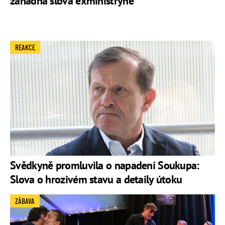
záhadná slova exministryně
REAKCE
Svědkyně promluvila o napadení Soukupa:
Slova o hrozivém stavu a detaily útoku
ZÁBAVA