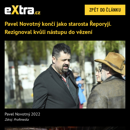
ZPĚT DO ČLÁNKU
Pavel Novotný končí jako starosta Řeporyjí.
Rezignoval kvůli nástupu do vězení
Pavel Novotný 2022
Zdroj: Profimedia