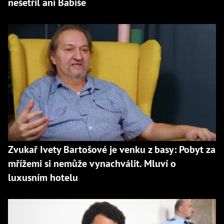
nešetřil ani Babiše
Zvukař Ivety Bartošové je venku z basy: Pobyt za
mřížemi si nemůže vynachválit. Mluví o
luxusním hotelu