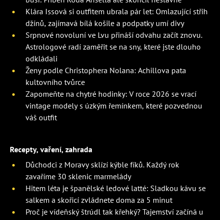
Klára Issová si outfitem ubrala pár let: Omlazující střih
džínů, zajímavá bílá košile a podpatky umí divy
Srpnové novoluní ve Lvu přináší odvahu začít znovu.
Astrologové radí zaměřit se na sny, které jste dlouho
odkládali
Ženy podle Christophera Nolana: Achillova pata
kultovního tvůrce
Zapomeňte na chytré hodinky: V roce 2026 se vrací
vintage modely s úzkým řemínkem, které pozvednou
váš outfit
Recepty, vaření, zahrada
Důchodci z Moravy sklízí kýble fíků. Každý rok
zavaříme 30 sklenic marmelády
Hitem léta je španělské ledové latté: Sladkou kávu se
salkem a skořicí zvládnete doma za 5 minut
Proč je vídeňský štrúdl tak křehký? Tajemství začíná u