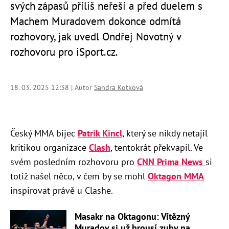
svých zápasů příliš neřeší a před duelem s
Machem Muradovem dokonce odmítá
rozhovory, jak uvedl Ondřej Novotný v
rozhovoru pro iSport.cz.
18. 03. 2025 12:38 | Autor
Sandra Kotková
Český MMA bijec
Patrik Kincl
, který se nikdy netajil
kritikou organizace
Clash
, tentokrát překvapil. Ve
svém posledním rozhovoru pro
CNN Prima News
si
totiž našel něco, v čem by se mohl
Oktagon MMA
inspirovat právě u Clashe.
Masakr na Oktagonu: Vítězný
Muradov si už brousí zuby na