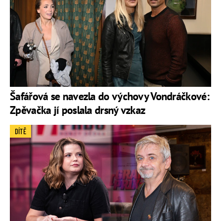
Šafářová se navezla do výchovy Vondráčkové:
Zpěvačka jí poslala drsný vzkaz
DÍTĚ