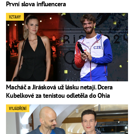
První slova influencera
VZTAHY
Macháč a Jirásková už lásku netají. Dcera
Kubelkové za tenistou odletěla do Ohia
VYJÁDŘENÍ