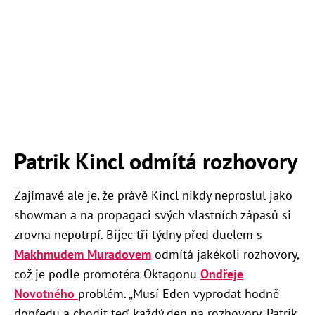
Patrik Kincl odmítá rozhovory
Zajímavé ale je, že právě Kincl nikdy neproslul jako
showman a na propagaci svých vlastních zápasů si
zrovna nepotrpí. Bijec tři týdny před duelem s
Makhmudem Muradovem
odmítá jakékoli rozhovory,
což je podle promotéra Oktagonu
Ondřeje
Novotného
problém. „Musí Eden vyprodat hodně
dopředu a chodit teď každý den na rozhovory. Patrik