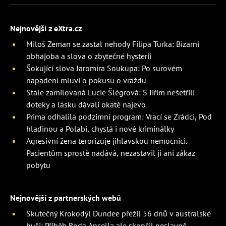
Nejnovější z eXtra.cz
Miloš Zeman se zastal nehody Filipa Turka: Bizarní
obhajoba a slova o zbytečné hysterii
Šokující slova Jaromíra Soukupa: Po surovém
napadení mluví o pokusu o vraždu
Stále zamilovaná Lucie Šlégrová: S Jiřím nešetřili
doteky a lásku dávali okatě najevo
Prima odhalila podzimní program: Vrací se Zrádci, Pod
hladinou a Polabí, chystá i nové kriminálky
Agresivní žena terorizuje jihlavskou nemocnici.
Pacientům sprostě nadává, nezastavil ji ani zákaz
pobytu
Nejnovější z partnerských webů
Skutečný Krokodýl Dundee přežil 56 dnů v australské
buši: Příběh Roda Ansella ale skončil neslavně