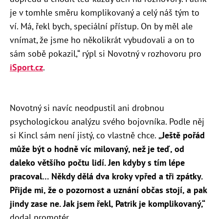
je v tomhle směru komplikovaný a celý náš tým to
ví. Má, řekl bych, speciální přístup. On by měl ale
vnímat, že jsme ho několikrát vybudovali a on to
sám sobě pokazil,“ rýpl si Novotný v rozhovoru pro
iSport.cz
.
Novotný si navíc neodpustil ani drobnou
psychologickou analýzu svého bojovníka. Podle něj
si Kincl sám není jistý, co vlastně chce.
„Ještě pořád
může být o hodně víc milovaný, než je teď, od
daleko většího počtu lidí. Jen kdyby s tím lépe
pracoval… Někdy dělá dva kroky vpřed a tři zpátky.
Přijde mi, že o pozornost a uznání občas stojí, a pak
jindy zase ne. Jak jsem řekl, Patrik je komplikovaný,“
dodal promotér.