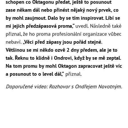
schopen co Oktagonu předat, ještě to posunout
zase někam dál nebo přinést nějaký nový prvek, co
by mohl zaujmout. Dalo by se tím inspirovat. Líbí se
mi jejich předzápasová proma,“
uvedl. Následně také
přiznal, že ho proma profesionální organizace vůbec
nebaví.
„Věci před zápasy jsou pořád stejné.
Většinou se mi někdo ozvě 2 dny předem, ale je to
tak. Řeknu to klidně i Ondrovi, když by se mě zeptal.
Na tom promu by mohl Oktagon zapracovat ještě víc
a posunout to o level dál,“
přiznal.
Doporučené video: Rozhovor s Ondřejem Novotným.