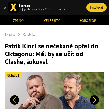
Extra.cz
×
Instalovat
TÉMATA
Nejrychlejší zprávy v Česku — zdarma
ZPRÁVY
CELEBRITY
HOROSKOP
Extra.cz
Celebrity
Patrik Kincl se nečekaně opřel do
Oktagonu: Měl by se učit od
Clashe, šokoval
OKTAGON
Předchozí
Další