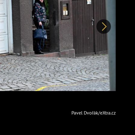
Další
Pavel Dvořák/eXtra.cz