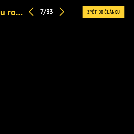
Patrasová poprvé po opileckém incidentu venku. Z domu rovnou do sámošky, pak boj se dveřmi
7/33
ZPĚT DO ČLÁNKU