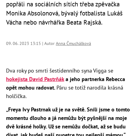
popřáli na sociálních sítích třeba zpěvačka
Monika Absolonová, bývalý fotbalista Lukáš
Vácha nebo návrhářka Beata Rajská.
09. 06. 2023 13:15 | Autor
Anna Čmuchálková
Dva roky po smrti šestidenního syna Vigga se
hokejista David Pastrňák
a jeho partnerka Rebecca
opět mohou radovat.
Páru se totiž narodila krásná
holčička.
„Freya Ivy Pastrnak už je na světě. Snili jsme o tomto
momentu dlouho a já nemůžu být pyšnější na moje
dvě krásné holky. Už se nemůžu dočkat, až se budu
dívat, jak budeš naší nugetce tou nejlepší mámou,“