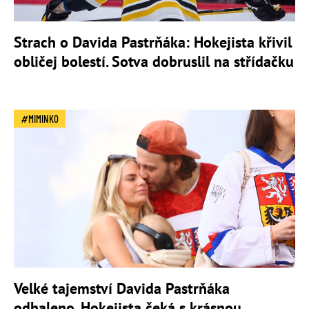
Strach o Davida Pastrňáka: Hokejista křivil
obličej bolestí. Sotva dobruslil na střídačku
MIMINKO
Velké tajemství Davida Pastrňáka
odhaleno. Hokejista čeká s krásnou