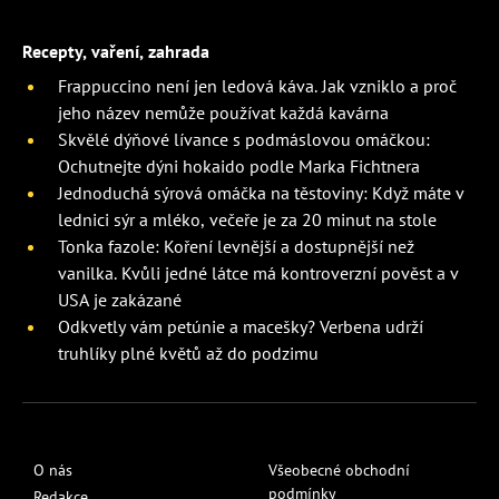
Recepty, vaření, zahrada
Frappuccino není jen ledová káva. Jak vzniklo a proč
jeho název nemůže používat každá kavárna
Skvělé dýňové lívance s podmáslovou omáčkou:
Ochutnejte dýni hokaido podle Marka Fichtnera
Jednoduchá sýrová omáčka na těstoviny: Když máte v
lednici sýr a mléko, večeře je za 20 minut na stole
Tonka fazole: Koření levnější a dostupnější než
vanilka. Kvůli jedné látce má kontroverzní pověst a v
USA je zakázané
Odkvetly vám petúnie a macešky? Verbena udrží
truhlíky plné květů až do podzimu
O nás
Všeobecné obchodní
podmínky
Redakce