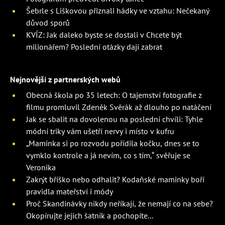
Šebrle s Liškovou přiznali hádky ve vztahu: Nečekaný
důvod sporů
KVÍZ: Jak daleko byste se dostali v Chcete být
milionářem? Poslední otázky dají zabrat
Nejnovější z partnerských webů
Obecná škola po 35 letech: O tajemství fotografie z
filmu promluvil Zdeněk Svěrák až dlouho po natáčení
Jak se sbalit na dovolenou na poslední chvíli: Tyhle
módní triky vám ušetří nervy i místo v kufru
„Maminka si po rozvodu pořídila kočku, dnes se to
vymklo kontrole a já nevím, co s tím,“ svěřuje se
Veronika
Zakrýt bříško nebo odhalit? Kodaňské maminky boří
pravidla mateřství i módy
Proč Skandinávky nikdy neříkají, že nemají co na sebe?
Okopírujte jejich šatník a pochopíte...