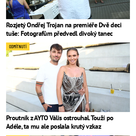
Rozjetý Ondřej Trojan na premiéře Dvě deci
tuše: Fotografům předvedl divoký tanec
ODMÍTNUTÍ
Proutník z AYTO Vális ostrouhal. Touží po
Adéle, ta mu ale poslala krutý vzkaz