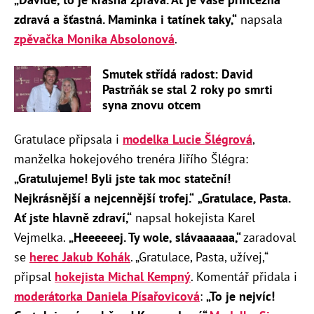
zdravá a šťastná. Maminka i tatínek taky,“
napsala
zpěvačka Monika Absolonová
.
Smutek střídá radost: David
Pastrňák se stal 2 roky po smrti
syna znovu otcem
Gratulace připsala i
modelka Lucie Šlégrová
,
manželka hokejového trenéra Jiřího Šlégra:
„Gratulujeme! Byli jste tak moc stateční!
Nejkrásnější a nejcennější trofej.“
„
Gratulace, Pasta.
Ať jste hlavně zdraví,“
napsal hokejista Karel
Vejmelka.
„
Heeeeeej. Ty wole, slávaaaaaa,“
zaradoval
se
herec Jakub Kohák
. „Gratulace, Pasta, užívej,“
připsal
hokejista Michal Kempný
. Komentář přidala i
moderátorka Daniela Písařovicová
:
„
To je nejvíc!