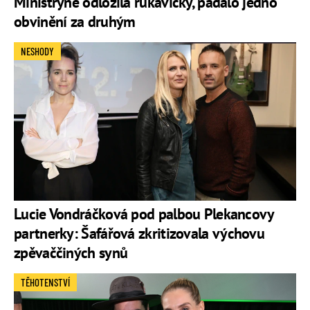
Ministryně odložila rukavičky, padalo jedno
obvinění za druhým
NESHODY
Lucie Vondráčková pod palbou Plekancovy
partnerky: Šafářová zkritizovala výchovu
zpěvaččiných synů
TĚHOTENSTVÍ