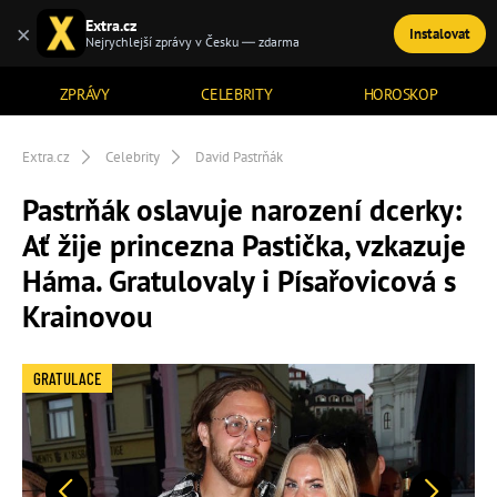
Extra.cz
×
Instalovat
TÉMATA
Nejrychlejší zprávy v Česku — zdarma
ZPRÁVY
CELEBRITY
HOROSKOP
Extra.cz
Celebrity
David Pastrňák
Pastrňák oslavuje narození dcerky:
Ať žije princezna Pastička, vzkazuje
Háma. Gratulovaly i Písařovicová s
Krainovou
GRATULACE