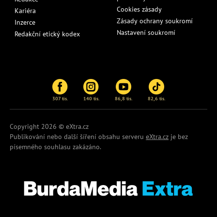
Cookies zásady
Kariéra
Zásady ochrany soukromí
Inzerce
Nastavení soukromí
Redakční etický kodex
307 tis.
140 tis.
86,8 tis.
82,6 tis.
Copyright 2026 © eXtra.cz
Publikování nebo další šíření obsahu serveru
eXtra.cz
je bez
písemného souhlasu zakázáno.