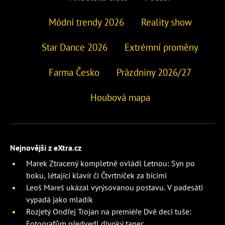
Módní trendy 2026
Reality show
Star Dance 2026
Extrémní proměny
Farma Česko
Prázdniny 2026/27
Houbová mapa
Nejnovější z eXtra.cz
Marek Ztracený kompletně ovládl Letnou: Syn po
boku, létající klavír či Čtvrtníček za bicími
Leoš Mareš ukázal vyrýsovanou postavu. V padesáti
vypadá jako mladík
Rozjetý Ondřej Trojan na premiéře Dvě deci tuše:
Fotografům předvedl divoký tanec