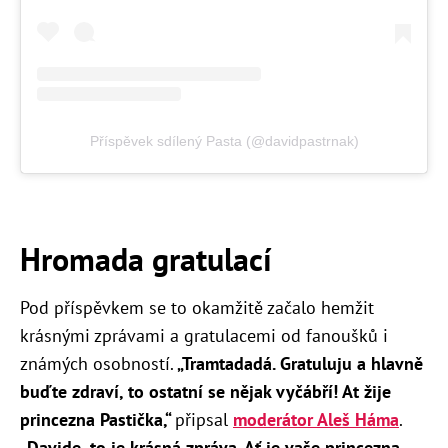
Příspěvek sdílený Pasta (@davidpastrnak)
Hromada gratulací
Pod příspěvkem se to okamžitě začalo hemžit
krásnými zprávami a gratulacemi od fanoušků i
známých osobností.
„Tramtadadá. Gratuluju a hlavně
buďte zdraví, to ostatní se nějak vyčábří! At žije
princezna Pastička,“
​připsal
moderátor Aleš Háma
.
„
Davide, to je krásná zpráva. Ať je vaše princezna