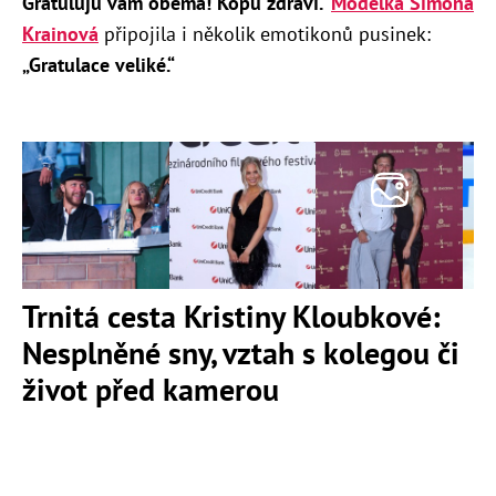
Gratuluju vám oběma! Kopu zdraví.“
Modelka Simona
Krainová
připojila i několik emotikonů pusinek:
„Gratulace veliké.“
Trnitá cesta Kristiny Kloubkové:
Nesplněné sny, vztah s kolegou či
život před kamerou