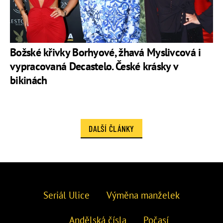
Božské křivky Borhyové, žhavá Myslivcová i
vypracovaná Decastelo. České krásky v
bikinách
DALŠÍ ČLÁNKY
Seriál Ulice
Výměna manželek
Andělská čísla
Počasí