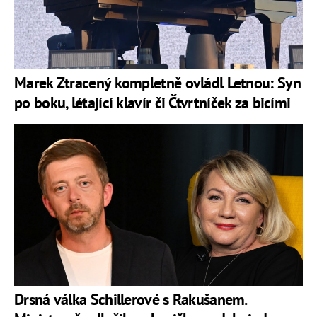
Marek Ztracený kompletně ovládl Letnou: Syn
po boku, létající klavír či Čtvrtníček za bicími
Drsná válka Schillerové s Rakušanem.