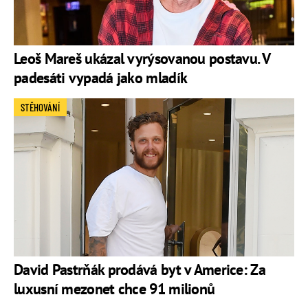
Leoš Mareš ukázal vyrýsovanou postavu. V
padesáti vypadá jako mladík
STĚHOVÁNÍ
David Pastrňák prodává byt v Americe: Za
luxusní mezonet chce 91 milionů