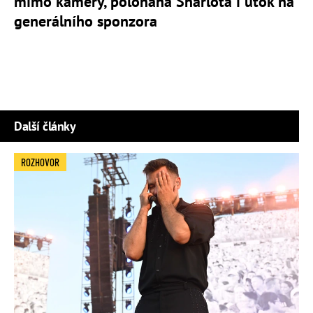
mimo kamery, polonahá Sharlota i útok na
generálního sponzora
Další články
ROZHOVOR