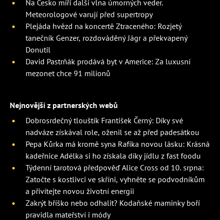
Na Česko míří další vlna úmorných veder.
Meteorologové varují před supertropy
Plejáda hvězd na koncertě Ztraceného: Rozjetý
tanečník Genzer, rozdováděný Jágr a překvapený
Donutil
David Pastrňák prodává byt v Americe: Za luxusní
mezonet chce 91 milionů
Nejnovější z partnerských webů
Dobrosrdečný tlouštík František Černý: Díky své
nadváze získával role, oženil se až před padesátkou
Pepa Kůrka má kromě syna Rafíka novou lásku: Krásná
kadeřnice Adélka si ho získala díky jídlu z fast foodu
Týdenní tarotová předpověď Alice Cross od 10. srpna:
Zatočte s kostlivci ve skříni, vyhněte se podvodníkům
a přivítejte novou životní energii
Zakrýt bříško nebo odhalit? Kodaňské maminky boří
pravidla mateřství i módy