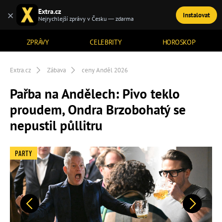
Extra.cz
×
Instalovat
TÉMATA
Nejrychlejší zprávy v Česku — zdarma
ZPRÁVY
CELEBRITY
HOROSKOP
Extra.cz
Zábava
ceny Anděl 2026
Pařba na Andělech: Pivo teklo
proudem, Ondra Brzobohatý se
nepustil půllitru
PARTY
Předchozí
Další