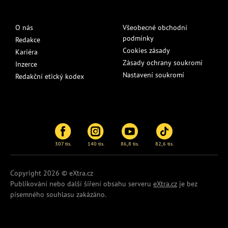
O nás
Všeobecné obchodní
podmínky
Redakce
Cookies zásady
Kariéra
Zásady ochrany soukromí
Inzerce
Nastavení soukromí
Redakční etický kodex
307 tis.
140 tis.
86,8 tis.
82,6 tis.
Copyright 2026 © eXtra.cz
Publikování nebo další šíření obsahu serveru
eXtra.cz
je bez
písemného souhlasu zakázáno.