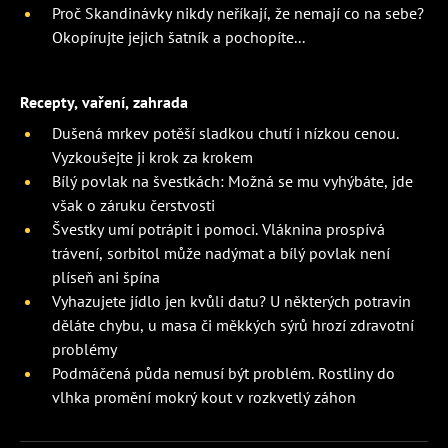
Proč Skandinávky nikdy neříkají, že nemají co na sebe?
Okopírujte jejich šatník a pochopíte...
Recepty, vaření, zahrada
Dušená mrkev potěší sladkou chutí i nízkou cenou.
Vyzkoušejte ji krok za krokem
Bílý povlak na švestkách: Možná se mu vyhýbáte, jde
však o záruku čerstvosti
Švestky umí potrápit i pomoci. Vláknina prospívá
trávení, sorbitol může nadýmat a bílý povlak není
plíseň ani špína
Vyhazujete jídlo jen kvůli datu? U některých potravin
děláte chybu, u masa či měkkých sýrů hrozí zdravotní
problémy
Podmáčená půda nemusí být problém. Rostliny do
vlhka promění mokrý kout v rozkvetlý záhon