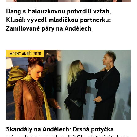
Dang s Halouzkovou potvrdili vztah,
Klusák vyvedl mladičkou partnerku:
Zamilované páry na Andělech
CENY ANDĚL 2026
Skandály na Andělech: Drsná potyčka