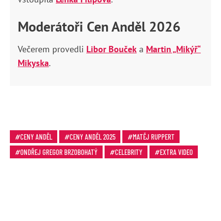
Moderátoři Cen Anděl 2026
Večerem provedli
Libor Bouček
a
Martin „Mikýř“
Mikyska
.
CENY ANDĚL
CENY ANDĚL 2025
MATĚJ RUPPERT
ONDŘEJ GREGOR BRZOBOHATÝ
CELEBRITY
EXTRA VIDEO