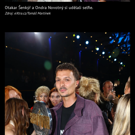
Otakar Šenkýř a Ondra Novotný si udělali selfie.
Zdroj: eXtra.cz/Tomáš Martínek