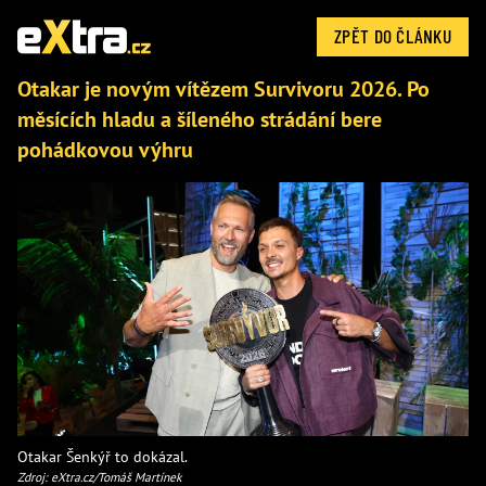
ZPĚT DO ČLÁNKU
Otakar je novým vítězem Survivoru 2026. Po
měsících hladu a šíleného strádání bere
pohádkovou výhru
Otakar Šenkýř to dokázal.
Zdroj: eXtra.cz/Tomáš Martínek