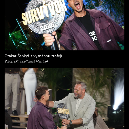
Otakar Šenkýř s vysněnou trofejí.
Zdroj: eXtra.cz/Tomáš Martínek