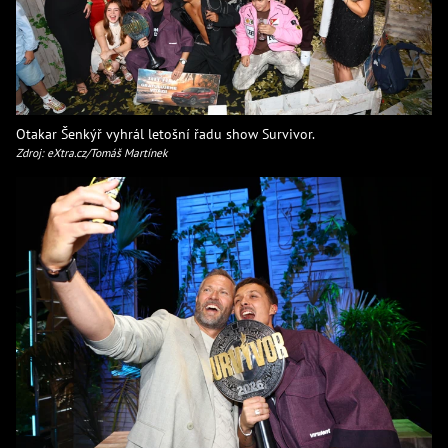
Otakar Šenkýř vyhrál letošní řadu show Survivor.
Zdroj: eXtra.cz/Tomáš Martínek