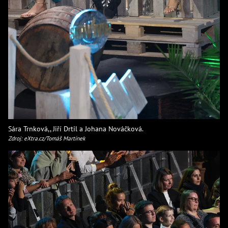
Sára Trnková,, Jiří Drtil a Johana Nováčková.
Zdroj: eXtra.cz/Tomáš Martínek