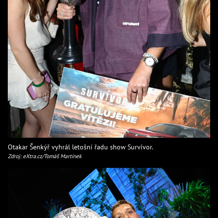
Otakar Šenkýř vyhrál letošní řadu show Survivor.
Zdroj: eXtra.cz/Tomáš Martínek