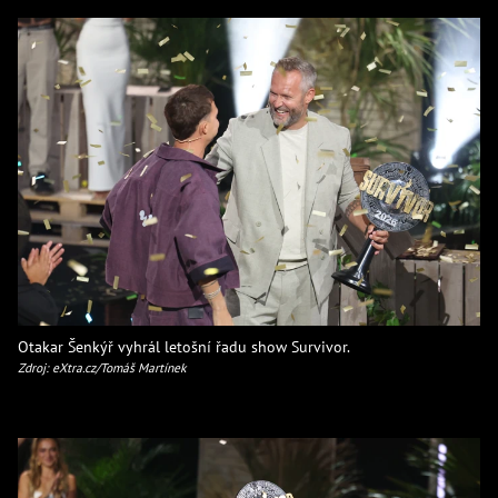
Otakar Šenkýř vyhrál letošní řadu show Survivor.
Zdroj: eXtra.cz/Tomáš Martínek