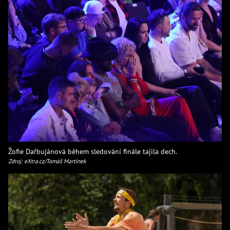
Žofie Dařbujánová během sledování finále tajila dech.
Zdroj: eXtra.cz/Tomáš Martínek