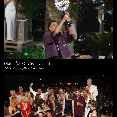
Otakar Šenkýř všechny přelstil.
Zdroj: eXtra.cz/Tomáš Martínek