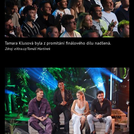
Tamara Klusová byla z promítání finálového dílu nadšená.
Zdroj: eXtra.cz/Tomáš Martínek