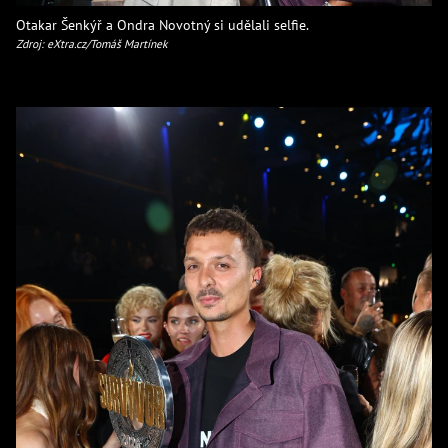
Otakar Šenkýř a Ondra Novotný si udělali selfie.
Zdroj: eXtra.cz/Tomáš Martínek