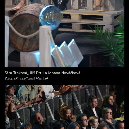
Sára Trnková,, Jiří Drtil a Johana Nováčková.
Zdroj: eXtra.cz/Tomáš Martínek