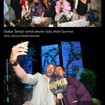
Otakar Šenkýř vyhrál letošní řadu show Survivor.
Zdroj: eXtra.cz/Tomáš Martínek