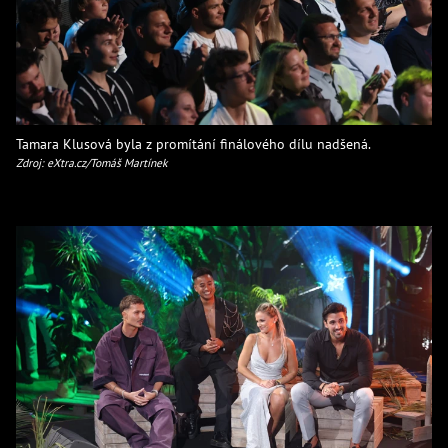
Tamara Klusová byla z promítání finálového dílu nadšená.
Zdroj: eXtra.cz/Tomáš Martínek