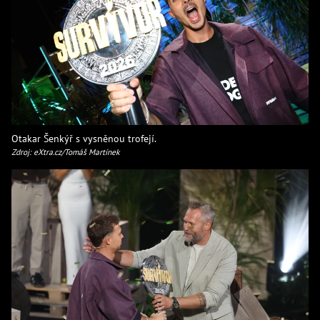
Otakar Šenkýř s vysněnou trofejí.
Zdroj: eXtra.cz/Tomáš Martínek