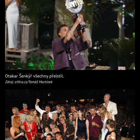
Otakar Šenkýř všechny přelstil.
Zdroj: eXtra.cz/Tomáš Martínek