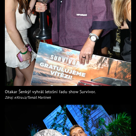
Otakar Šenkýř vyhrál letošní řadu show Survivor.
Zdroj: eXtra.cz/Tomáš Martínek