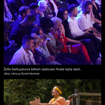
Žofie Dařbujánová během sledování finále tajila dech.
Zdroj: eXtra.cz/Tomáš Martínek