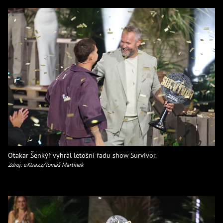
Otakar Šenkýř vyhrál letošní řadu show Survivor.
Zdroj: eXtra.cz/Tomáš Martínek