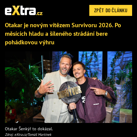
ZPĚT DO ČLÁNKU
Otakar je novým vítězem Survivoru 2026. Po
měsících hladu a šíleného strádání bere
pohádkovou výhru
Otakar Šenkýř to dokázal.
Zdroj: eXtra.cz/Tomáš Martínek