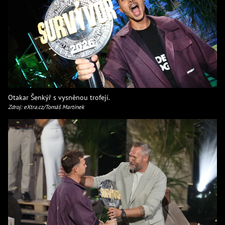
Otakar Šenkýř s vysněnou trofejí.
Zdroj: eXtra.cz/Tomáš Martínek