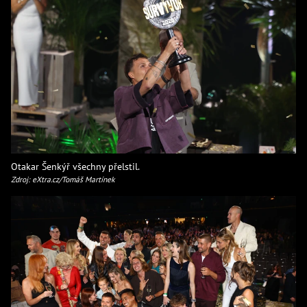
Otakar Šenkýř všechny přelstil.
Zdroj: eXtra.cz/Tomáš Martínek