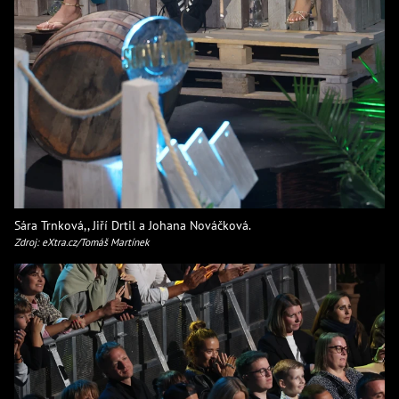
Sára Trnková,, Jiří Drtil a Johana Nováčková.
Zdroj: eXtra.cz/Tomáš Martínek