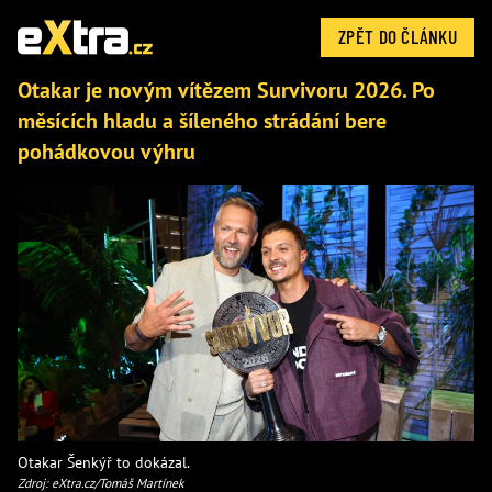
ZPĚT DO ČLÁNKU
Otakar je novým vítězem Survivoru 2026. Po
měsících hladu a šíleného strádání bere
pohádkovou výhru
Otakar Šenkýř to dokázal.
Zdroj: eXtra.cz/Tomáš Martínek