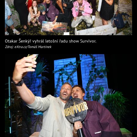
Otakar Šenkýř vyhrál letošní řadu show Survivor.
Zdroj: eXtra.cz/Tomáš Martínek