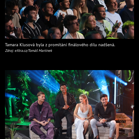
Tamara Klusová byla z promítání finálového dílu nadšená.
Zdroj: eXtra.cz/Tomáš Martínek