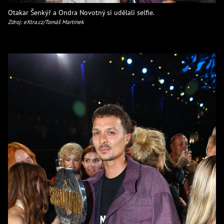
Otakar Šenkýř a Ondra Novotný si udělali selfie.
Zdroj: eXtra.cz/Tomáš Martínek