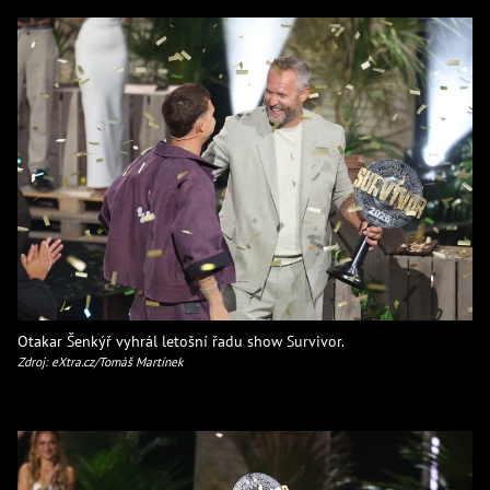
Otakar Šenkýř vyhrál letošní řadu show Survivor.
Zdroj: eXtra.cz/Tomáš Martínek