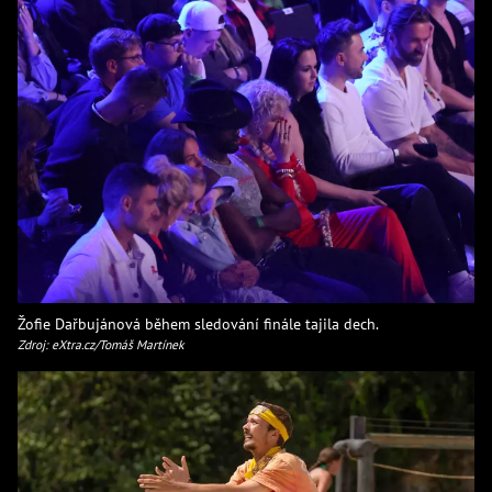
Žofie Dařbujánová během sledování finále tajila dech.
Zdroj: eXtra.cz/Tomáš Martínek