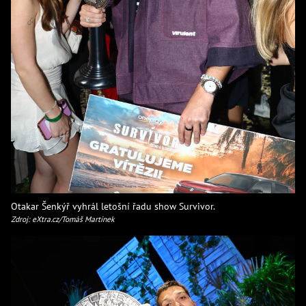
Otakar Šenkýř vyhrál letošní řadu show Survivor.
Zdroj: eXtra.cz/Tomáš Martínek