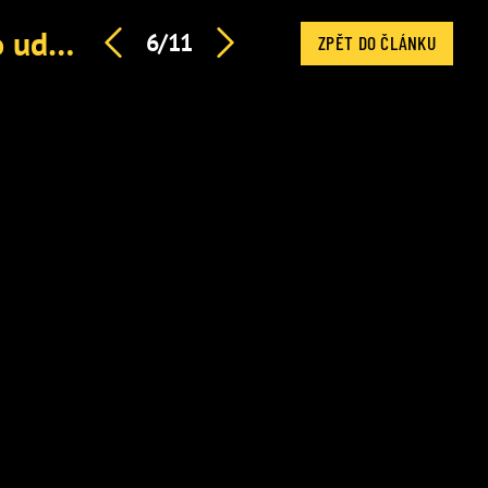
Ornella se jedovatě navezla do Arichtevy: Tvrdá slova o udání na OSPOD a drsné obvinění
6/11
ZPĚT DO ČLÁNKU