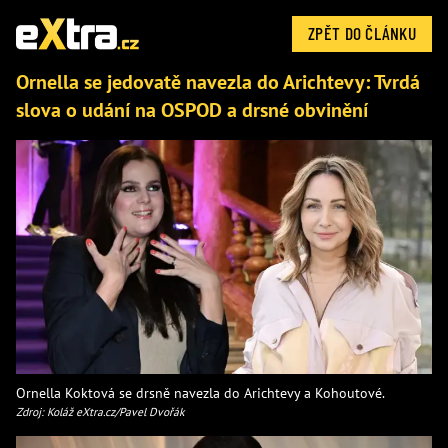
ZPĚT DO ČLÁNKU
Ornella se jedovatě navezla do Arichtevy: Tvrdá
slova o udání na OSPOD a drsné obvinění
Ornella Koktová se drsně navezla do Arichtevy a Kohoutové.
Zdroj: Koláž eXtra.cz/Pavel Dvořák