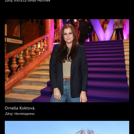
Zdroj: eXtra.cz/Tomáš Martínek
Ornella Koktová.
Zdroj: Herminapress