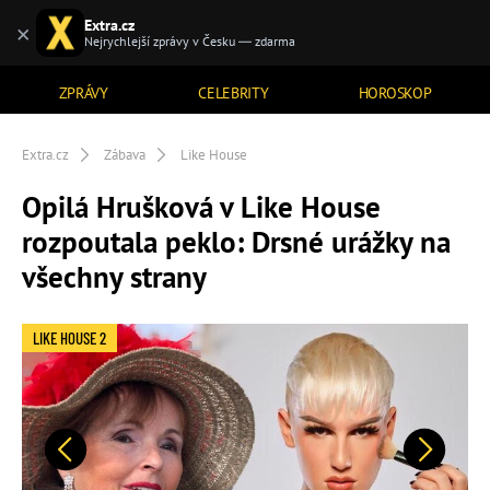
Extra.cz
×
TÉMATA
Nejrychlejší zprávy v Česku — zdarma
ZPRÁVY
CELEBRITY
HOROSKOP
Extra.cz
Zábava
Like House
Opilá Hrušková v Like House
rozpoutala peklo: Drsné urážky na
všechny strany
LIKE HOUSE 2
Předchozí
Další