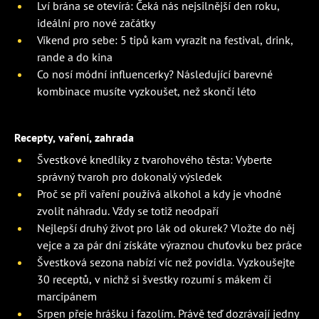
Lví brána se otevírá: Čeká nás nejsilnější den roku,
ideální pro nové začátky
Víkend pro sebe: 5 tipů kam vyrazit na festival, drink,
rande a do kina
Co nosí módní influencerky? Následující barevné
kombinace musíte vyzkoušet, než skončí léto
Recepty, vaření, zahrada
Švestkové knedlíky z tvarohového těsta: Vyberte
správný tvaroh pro dokonalý výsledek
Proč se při vaření používá alkohol a kdy je vhodné
zvolit náhradu. Vždy se totiž neodpaří
Nejlepší druhý život pro lák od okurek? Vložte do něj
vejce a za pár dní získáte výraznou chuťovku bez práce
Švestková sezona nabízí víc než povidla. Vyzkoušejte
30 receptů, v nichž si švestky rozumí s mákem či
marcipánem
Srpen přeje hrášku i fazolím. Právě teď dozrávají jedny