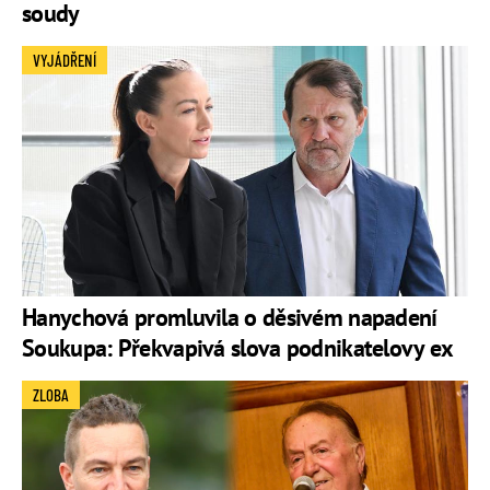
soudy
VYJÁDŘENÍ
Hanychová promluvila o děsivém napadení
Soukupa: Překvapivá slova podnikatelovy ex
ZLOBA