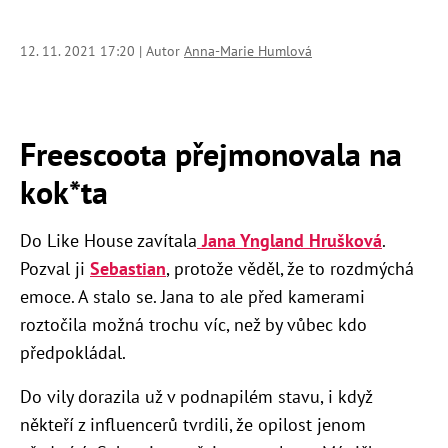
12. 11. 2021 17:20 | Autor
Anna-Marie Humlová
Freescoota přejmonovala na
kok*ta
Do Like House zavítala
Jana Yngland Hrušková
.
Pozval ji
Sebastian
, protože věděl, že to rozdmýchá
emoce. A stalo se. Jana to ale před kamerami
roztočila možná trochu víc, než by vůbec kdo
předpokládal.
Do vily dorazila už v podnapilém stavu, i když
někteří z influencerů tvrdili, že opilost jenom