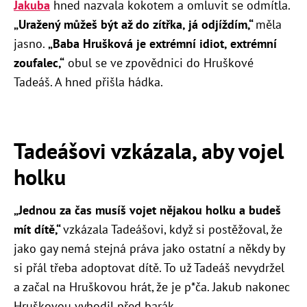
Jakuba
hned nazvala kokotem a omluvit se odmítla.
„Uražený můžeš být až do zítřka, já odjíždím,“
měla
jasno.
„Baba Hrušková je extrémní idiot, extrémní
zoufalec,“
obul se ve zpovědnici do Hruškové
Tadeáš. A h
ned přišla hádka.
Tadeášovi vzkázala, aby vojel
holku
„Jednou za čas musíš vojet nějakou holku a budeš
mít dítě,“
vzkázala Tadeášovi, když si postěžoval, že
jako gay nemá stejná práva jako ostatní a někdy by
si přál třeba adoptovat dítě. To už Tadeáš nevydržel
a začal na Hruškovou hrát, že je p*ča. Jakub nakonec
Hruškovou vyhodil před barák.