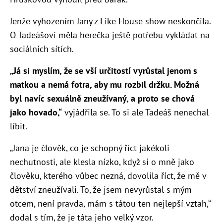
Jenže vyhozením Jany z Like House show neskončila.
O Tadeášovi měla herečka ještě potřebu vykládat na
sociálních sítích.
„Já si myslím, že se vší určitostí vyrůstal jenom s
matkou a nemá fotra, aby mu rozbil držku. Možná
byl navíc sexuálně zneužívaný, a proto se chová
jako hovado,“
vyjádřila se. To si ale Tadeáš nenechal
líbit.
„Jana je člověk, co je schopný říct jakékoli
nechutnosti, ale klesla nízko, když si o mně jako
člověku, kterého vůbec nezná, dovolila říct, že mě v
dětství zneužívali. To, že jsem nevyrůstal s mým
otcem, není pravda, mám s tátou ten nejlepší vztah,“
dodal s tím, že je táta jeho velký vzor.