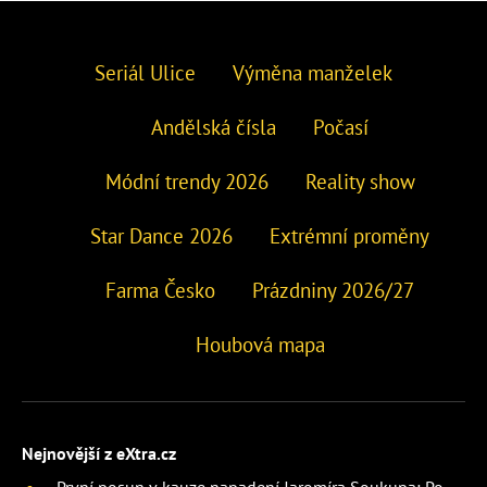
Seriál Ulice
Výměna manželek
Andělská čísla
Počasí
Módní trendy 2026
Reality show
Star Dance 2026
Extrémní proměny
Farma Česko
Prázdniny 2026/27
Houbová mapa
Nejnovější z eXtra.cz
První posun v kauze napadení Jaromíra Soukupa: Po