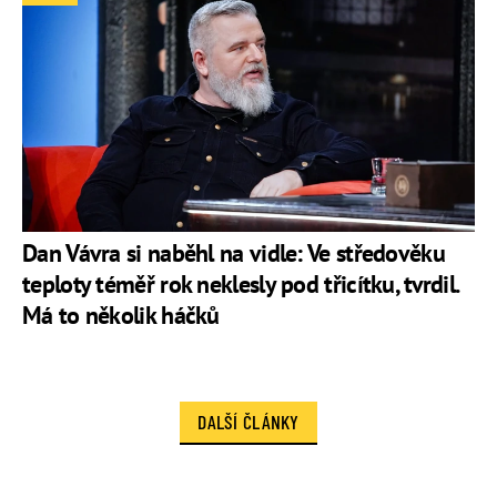
Dan Vávra si naběhl na vidle: Ve středověku
teploty téměř rok neklesly pod třicítku, tvrdil.
Má to několik háčků
DALŠÍ ČLÁNKY