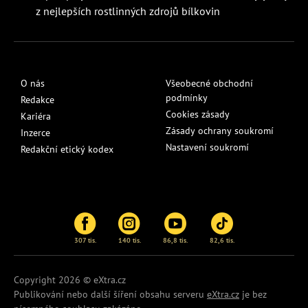
z nejlepších rostlinných zdrojů bílkovin
O nás
Všeobecné obchodní
podmínky
Redakce
Cookies zásady
Kariéra
Zásady ochrany soukromí
Inzerce
Nastavení soukromí
Redakční etický kodex
307 tis.
140 tis.
86,8 tis.
82,6 tis.
Copyright 2026 © eXtra.cz
Publikování nebo další šíření obsahu serveru
eXtra.cz
je bez