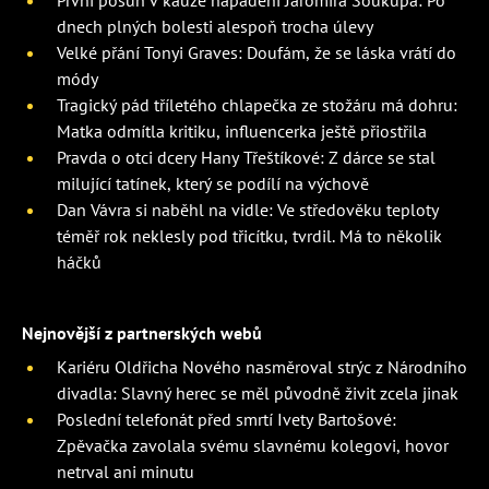
dnech plných bolesti alespoň trocha úlevy
Velké přání Tonyi Graves: Doufám, že se láska vrátí do
módy
Tragický pád tříletého chlapečka ze stožáru má dohru:
Matka odmítla kritiku, influencerka ještě přiostřila
Pravda o otci dcery Hany Třeštíkové: Z dárce se stal
milující tatínek, který se podílí na výchově
Dan Vávra si naběhl na vidle: Ve středověku teploty
téměř rok neklesly pod třicítku, tvrdil. Má to několik
háčků
Nejnovější z partnerských webů
Kariéru Oldřicha Nového nasměroval strýc z Národního
divadla: Slavný herec se měl původně živit zcela jinak
Poslední telefonát před smrtí Ivety Bartošové:
Zpěvačka zavolala svému slavnému kolegovi, hovor
netrval ani minutu