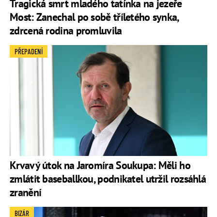
Tragická smrt mladého tatínka na jezeře
Most: Zanechal po sobě tříletého synka,
zdrcená rodina promluvila
PŘEPADENÍ
Krvavý útok na Jaromíra Soukupa: Měli ho
zmlátit baseballkou, podnikatel utržil rozsáhlá
zranění
BIZÁR