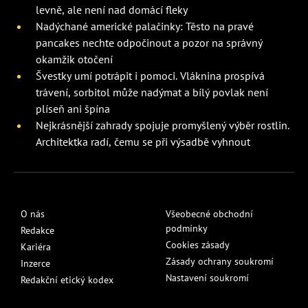
levně, ale není nad domácí fleky
Nadýchané americké palačinky: Těsto na pravé
pancakes nechte odpočinout a pozor na správný
okamžik otočení
Švestky umí potrápit i pomoci. Vláknina prospívá
trávení, sorbitol může nadýmat a bílý povlak není
plíseň ani špína
Nejkrásnější zahrady spojuje promyšlený výběr rostlin.
Architektka radí, čemu se při výsadbě vyhnout
O nás
Všeobecné obchodní
podmínky
Redakce
Cookies zásady
Kariéra
Zásady ochrany soukromí
Inzerce
Nastavení soukromí
Redakční etický kodex