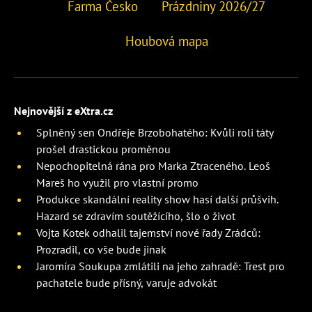
Farma Česko
Prázdniny 2026/27
Houbová mapa
Nejnovější z eXtra.cz
Splněný sen Ondřeje Brzobohatého: Kvůli roli táty
prošel drastickou proměnou
Nepochopitelná rána pro Marka Ztraceného. Leoš
Mareš ho využil pro vlastní promo
Produkce skandální reality show hasí další průšvih.
Hazard se zdravím soutěžícího, šlo o život
Vojta Kotek odhalil tajemství nové řady Zrádců:
Prozradil, co vše bude jinak
Jaromíra Soukupa zmlátili na jeho zahradě: Trest pro
pachatele bude přísný, varuje advokát