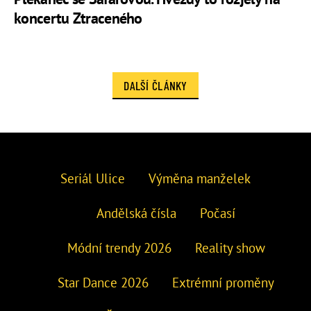
koncertu Ztraceného
DALŠÍ ČLÁNKY
Seriál Ulice
Výměna manželek
Andělská čísla
Počasí
Módní trendy 2026
Reality show
Star Dance 2026
Extrémní proměny