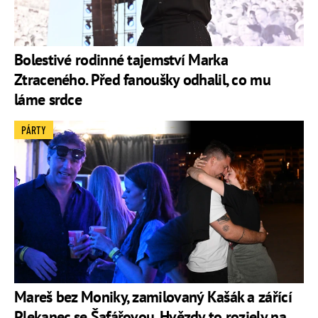
Bolestivé rodinné tajemství Marka
Ztraceného. Před fanoušky odhalil, co mu
láme srdce
PÁRTY
Mareš bez Moniky, zamilovaný Kašák a zářící
Plekanec se Šafářovou. Hvězdy to rozjely na