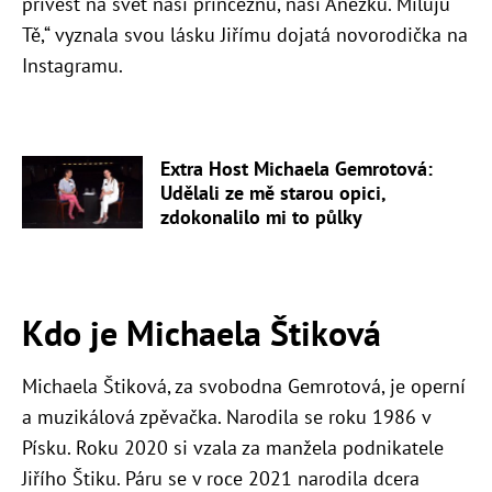
přivést na svět naši princeznu, naši Anežku. Miluju
Tě,“ vyznala svou lásku Jiřímu dojatá novorodička na
Instagramu.
Extra Host Michaela Gemrotová:
Udělali ze mě starou opici,
zdokonalilo mi to půlky
Kdo je Michaela Štiková
Michaela Štiková, za svobodna Gemrotová, je operní
a muzikálová zpěvačka. Narodila se roku 1986 v
Písku. Roku 2020 si vzala za manžela podnikatele
Jiřího Štiku. Páru se v roce 2021 narodila dcera