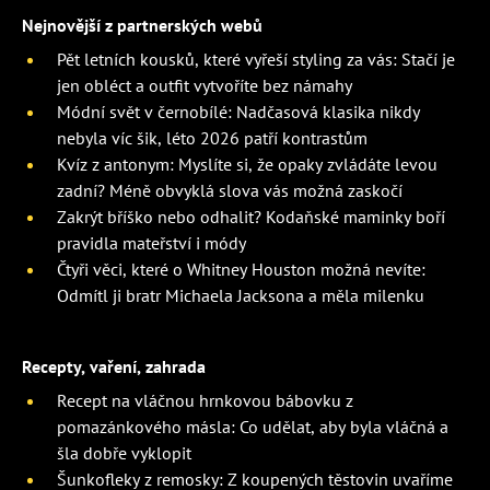
Nejnovější z partnerských webů
Pět letních kousků, které vyřeší styling za vás: Stačí je
jen obléct a outfit vytvoříte bez námahy
Módní svět v černobílé: Nadčasová klasika nikdy
nebyla víc šik, léto 2026 patří kontrastům
Kvíz z antonym: Myslíte si, že opaky zvládáte levou
zadní? Méně obvyklá slova vás možná zaskočí
Zakrýt bříško nebo odhalit? Kodaňské maminky boří
pravidla mateřství i módy
Čtyři věci, které o Whitney Houston možná nevíte:
Odmítl ji bratr Michaela Jacksona a měla milenku
Recepty, vaření, zahrada
Recept na vláčnou hrnkovou bábovku z
pomazánkového másla: Co udělat, aby byla vláčná a
šla dobře vyklopit
Šunkofleky z remosky: Z koupených těstovin uvaříme