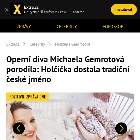
Extra.cz
×
Instalovat
TÉMATA
Nejrychlejší zprávy v Česku — zdarma
ZPRÁVY
CELEBRITY
HOROSKOP
Extra.cz
Celebrity
Michaela Gemrotová
Operní diva Michaela Gemrotová
porodila: Holčička dostala tradiční
české jméno
POZITIVNÍ ZPRÁVA DNE
Předchozí
Další