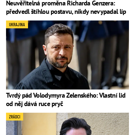
Neuvěřitelná proměna Richarda Genzera:
předvedl štíhlou postavu, nikdy nevypadal líp
UKRAJINA
Tvrdý pád Volodymyra Zelenského: Vlastní lid
od něj dává ruce pryč
ZRÁDCI