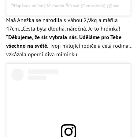
Příspěvek sdílený Michaela Štiková (Gemrotová) (@michaela_stikova)
Maá Anežka se narodila s váhou 2,9kg a měřila
47cm. „Cesta byla dlouhá, náročná. Je to hrdinka!
“Děkujeme, že sis vybrala nás. Uděláme pro Tebe
všechno na světě.
Tvoji milující rodiče a celá rodina,„
vzkázala operní diva miminku.