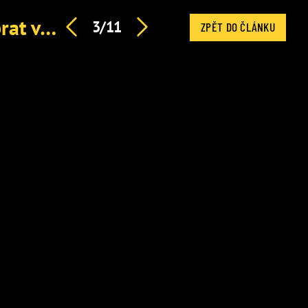
Ondřej Brzobohatý s Danielou po rozchodu: Zásadní obrat v jejich vztahu. Slova plná obdivu
3/11
ZPĚT DO ČLÁNKU