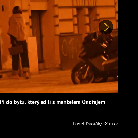
Další
íří do bytu, který sdílí s manželem Ondřejem
Pavel Dvořák/eXtra.cz