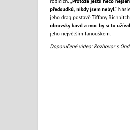
rodičích.
„P
rotože jestli něco nejs
předsudků, nikdy jsem nebyl.“
Násle
jeho drag postavě Tiffany Richbitch
obrovsky bavil a moc by si to užíval
jeho největším fanouškem.
Doporučené video: Rozhovor s Ond