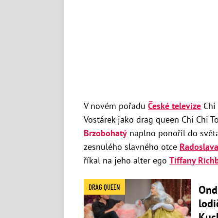
V novém pořadu
České televize
Chi 
Vostárek jako drag queen Chi Chi T
Brzobohatý
naplno ponořil do svět
zesnulého slavného otce
Radoslav
říkal na jeho alter ego
Tiffany Rich
DRAG QUEEN
Ond
lodi
Kuch