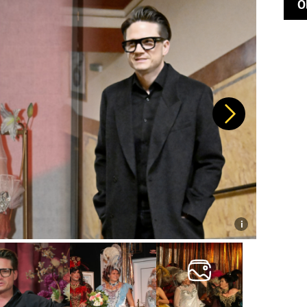
O
Další