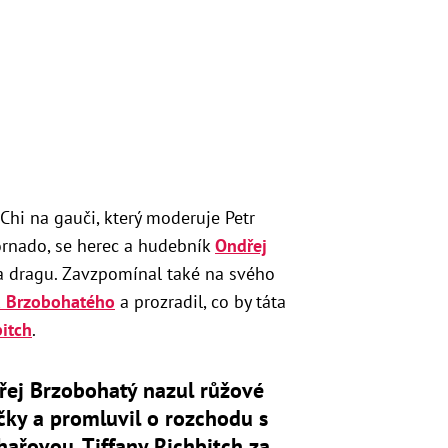
Chi na gauči, který moderuje Petr
ornado, se herec a hudebník
Ondřej
a dragu. Zavzpomínal také na svého
a Brzobohatého
a prozradil, co by táta
bitch
.
řej Brzobohatý nazul růžové
čky a promluvil o rozchodu s
ařovou. Tiffany Richbitch za