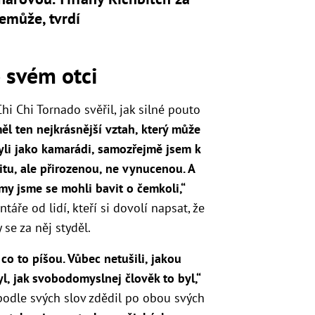
emůže, tvrdí
 svém otci
i Chi Tornado svěřil, jak silné pouto
l ten nejkrásnější vztah, který může
yli jako kamarádi, samozřejmě jsem k
itu, ale přirozenou, ne vynucenou. A
my jsme se mohli bavit o čemkoli,“
ntáře od lidí, kteří si dovolí napsat, že
 se za něj styděl.
 co to píšou. Vůbec netušili, jakou
l, jak svobodomyslnej člověk to byl,“
 podle svých slov zdědil po obou svých