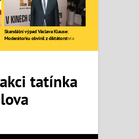
Skandální výpad Václava Klause:
Moderátorku obvinil z diktátorství a
zastal se Ruska
akci tatínka
slova