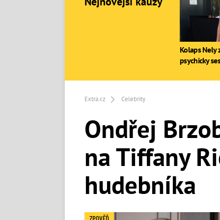
Nejnovější kauzy
Kolaps Nely z
psychicky se
Extra.cz
Celebrity
Ondřej Brzob
na Tiffany R
hudebníka
ZPOVĚĎ