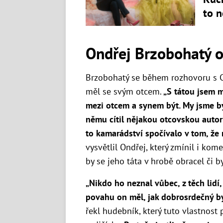
to n
Ondřej Brzobohatý o
Brzobohatý se během rozhovoru s Ch
měl se svým otcem.
„S
tátou jsem mě
mezi otcem a synem být. My jsme b
němu cítil nějakou otcovskou autor
to kamarádství spočívalo v tom, že 
vysvětlil Ondřej, který zmínil i kome
by se jeho táta v hrobě obracel či by
„
Nikdo ho neznal vůbec, z těch lidí,
povahu on měl, jak dobrosrdečný by
řekl hudebník, který tuto vlastnost