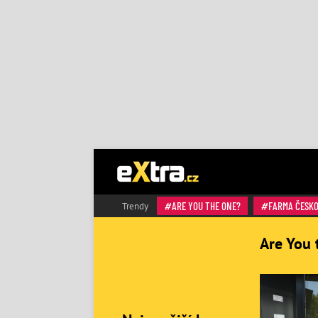
ARE YOU THE ONE?
FARMA ČESK
Trendy
Are You 