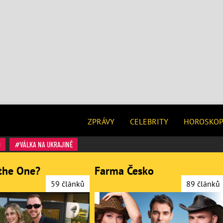
ZPRÁVY
CELEBRITY
HOROSKO
O
VÁLKA NA UKRAJINĚ
the One?
Farma Česko
59 článků
89 článků