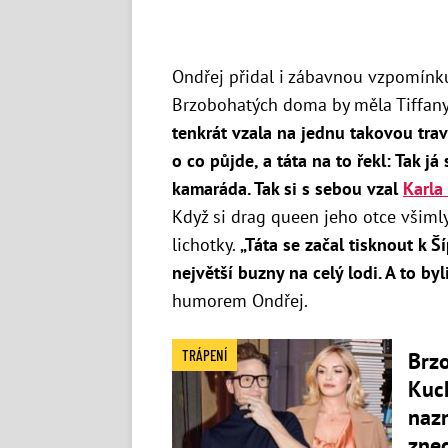
Ondřej přidal i zábavnou vzpomínku,
Brzobohatých doma by měla Tiffany
tenkrát vzala na jednu takovou trav
o co půjde, a táta na to řekl: Tak 
kamaráda. Tak si s sebou vzal
Karla
Když si drag queen jeho otce všimly
lichotky.
„
Táta se začal tisknout k Š
největší buzny na celý lodi. A to byl
humorem Ondřej.
TRÁPENÍ
Brz
Kuc
nazn
zne