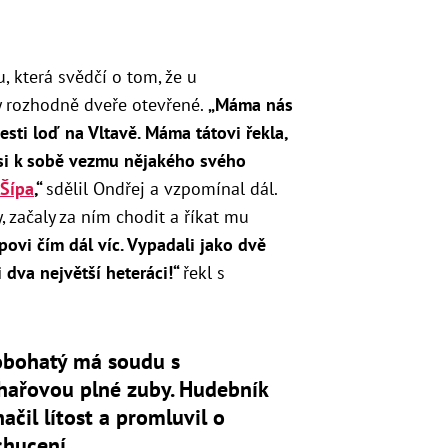
 která svědčí o tom, že u
 rozhodně dveře otevřené.
„M
áma nás
esti loď na Vltavě. Máma tátovi řekla,
já si k sobě vezmu nějakého svého
 Šípa
,
“
sdělil Ondřej a vzpomínal dál.
, začaly za ním chodit a říkat mu
ípovi čím dál víc. Vypadali jako dvě
i dva největší heteráci!“
řekl s
obohatý má soudu s
hařovou plné zuby. Hudebník
ačil lítost a promluvil o
chucení