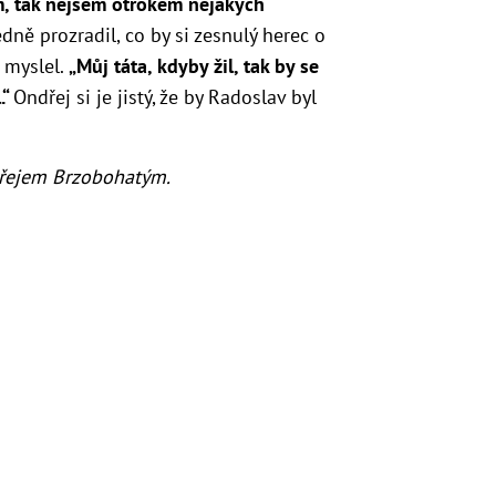
em, tak nejsem otrokem nějakých
dně prozradil, co by si zesnulý herec o
 myslel.
„Můj táta, kdyby žil, tak by se
.“
Ondřej si je jistý, že by Radoslav byl
řejem Brzobohatým.