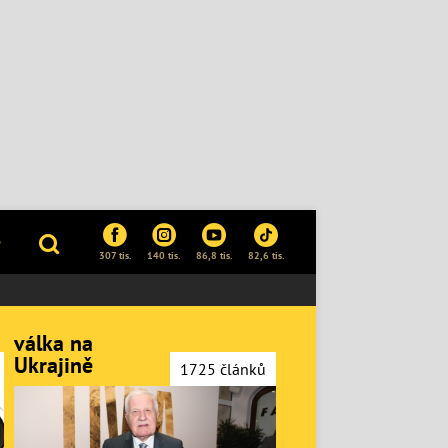
P
307 tis.
140 tis.
86,8 tis.
82,6 tis.
válka na
Ukrajině
1725 článků