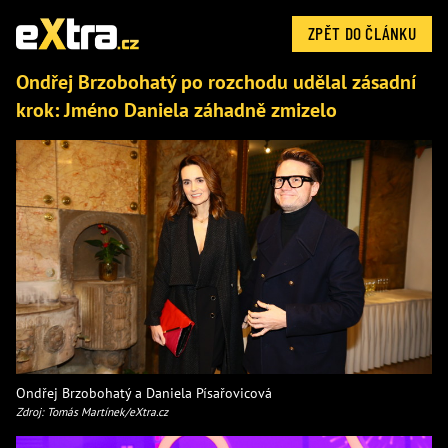
ZPĚT DO ČLÁNKU
Ondřej Brzobohatý po rozchodu udělal zásadní
krok: Jméno Daniela záhadně zmizelo
Ondřej Brzobohatý a Daniela Písařovicová
Zdroj: Tomás Martínek/eXtra.cz