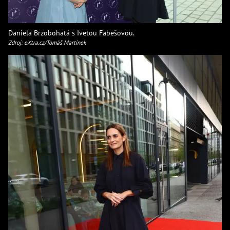
Daniela Brzobohatá s Ivetou Fabešovou.
Zdroj: eXtra.cz/Tomáš Martínek