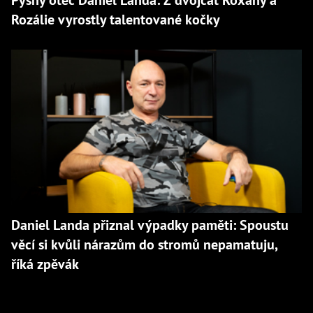
Pyšný otec Daniel Landa: Z dvojčat Roxany a
Rozálie vyrostly talentované kočky
Daniel Landa přiznal výpadky paměti: Spoustu
věcí si kvůli nárazům do stromů nepamatuju,
říká zpěvák