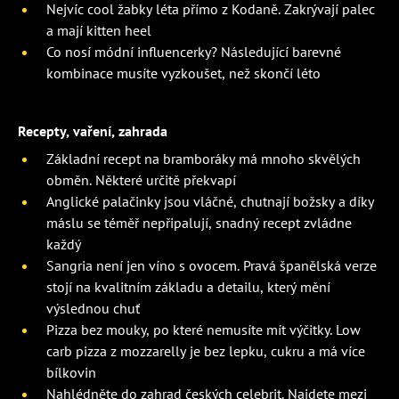
Nejvíc cool žabky léta přímo z Kodaně. Zakrývají palec
a mají kitten heel
Co nosí módní influencerky? Následující barevné
kombinace musíte vyzkoušet, než skončí léto
Recepty, vaření, zahrada
Základní recept na bramboráky má mnoho skvělých
obměn. Některé určitě překvapí
Anglické palačinky jsou vláčné, chutnají božsky a díky
máslu se téměř nepřipalují, snadný recept zvládne
každý
Sangria není jen víno s ovocem. Pravá španělská verze
stojí na kvalitním základu a detailu, který mění
výslednou chuť
Pizza bez mouky, po které nemusíte mít výčitky. Low
carb pizza z mozzarelly je bez lepku, cukru a má více
bílkovin
Nahlédněte do zahrad českých celebrit. Najdete mezi