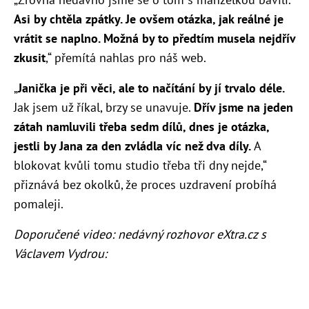
Asi by chtěla zpátky. Je ovšem otázka, jak reálné je
vrátit se naplno. Možná by to předtím musela nejdřív
zkusit
,“ přemítá nahlas pro náš web.
„
Janička je při věci, ale to načítání by jí
trvalo
déle.
Jak jsem už říkal, brzy se unavuje.
Dřív jsme na jeden
zátah namluvili třeba sedm dílů, dnes je otázka,
jestli by Jana za den zvládla víc než dva díly.
A
blokovat kvůli tomu studio třeba tři dny nejde,“
přiznává bez okolků, že proces uzdravení probíhá
pomaleji.
Doporučené video: nedávný rozhovor eXtra.cz s
Václavem Vydrou: