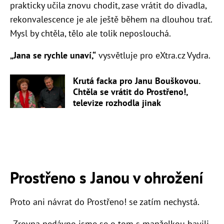
prakticky učila znovu chodit, zase vrátit do divadla,
rekonvalescence je ale ještě během na dlouhou trať.
Mysl by chtěla, tělo ale tolik neposlouchá.
„Jana se rychle unaví,“
vysvětluje pro eXtra.cz Vydra.
Krutá facka pro Janu Bouškovou.
Chtěla se vrátit do Prostřeno!,
televize rozhodla jinak
Prostřeno s Janou v ohrožení
Proto ani návrat do Prostřeno! se zatím nechystá.
„Zrovna nedávno jsme se o tom s manželkou bavili.