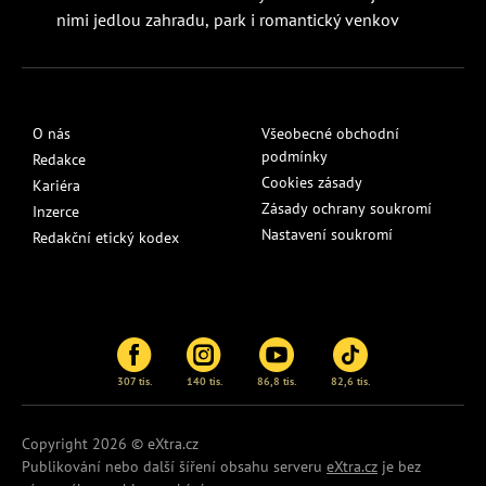
nimi jedlou zahradu, park i romantický venkov
O nás
Všeobecné obchodní
podmínky
Redakce
Cookies zásady
Kariéra
Zásady ochrany soukromí
Inzerce
Nastavení soukromí
Redakční etický kodex
307 tis.
140 tis.
86,8 tis.
82,6 tis.
Copyright 2026 © eXtra.cz
Publikování nebo další šíření obsahu serveru
eXtra.cz
je bez