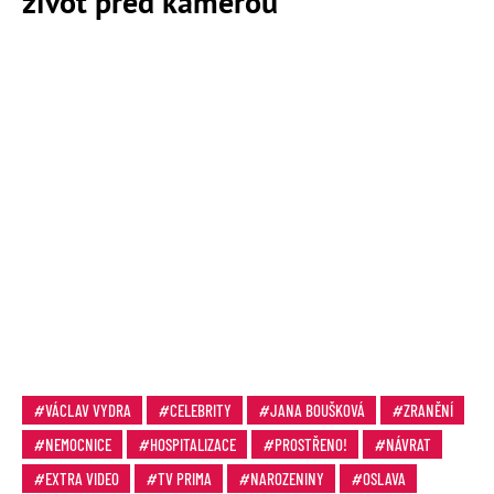
život před kamerou
VÁCLAV VYDRA
CELEBRITY
JANA BOUŠKOVÁ
ZRANĚNÍ
NEMOCNICE
HOSPITALIZACE
PROSTŘENO!
NÁVRAT
EXTRA VIDEO
TV PRIMA
NAROZENINY
OSLAVA