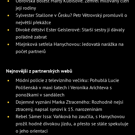
Obrovská bolest Marty Kubišové. Zemřel milovaný člen
její rodiny
Sylvester Stallone v Česku? Petr Větrovský promluvil o
největší překážce
Divoké dětství Ester Geislerové: Starší sestry jí dávaly
pořádně zabrat
Mlejnková setřela Hanychovou: Jedovatá narážka na
počet partnerů
Nejnovější z partnerských webů
Módní policie z televizního večírku: Pohublá Lucie
Polišenská v maxi šatech i Veronika Arichteva s
ponožkami v sandálech
Dojemné vyznání Marka Ztraceného: Rozhodně nejsi
ztracený, napsal synovi k 15. narozeninám
Rebel Sámer Issa: Vaňková ho zaučila, s Hanychovou
prožil hodně divokou jízdu, a přesto se stále spekuluje
o jeho orientaci