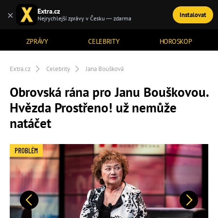
Extra.cz
×
Instalovat
TÉMATA
Nejrychlejší zprávy v Česku — zdarma
ZPRÁVY
CELEBRITY
HOROSKOP
Extra.cz
Celebrity
Jana Boušková
Obrovská rána pro Janu Bouškovou.
Hvězda Prostřeno! už nemůže
natáčet
PROBLÉM
Předchozí
Další