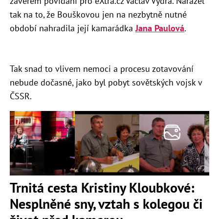
závěrem povídání pro eXtra.cz Václav Vydra. Narážel
tak na to, že Bouškovou jen na nezbytně nutné
období nahradila její kamarádka
Jana Paulová
.
Tak snad to vlivem nemoci a procesu zotavování
nebude dočasné, jako byl pobyt sovětských vojsk v
ČSSR.
Trnitá cesta Kristiny Kloubkové:
Nesplněné sny, vztah s kolegou či