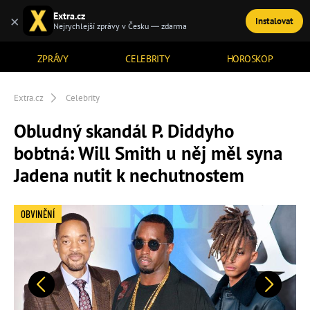
Extra.cz
×
Instalovat
TÉMATA
Nejrychlejší zprávy v Česku — zdarma
ZPRÁVY
CELEBRITY
HOROSKOP
Extra.cz
Celebrity
Obludný skandál P. Diddyho
bobtná: Will Smith u něj měl syna
Jadena nutit k nechutnostem
OBVINĚNÍ
Předchozí
Další