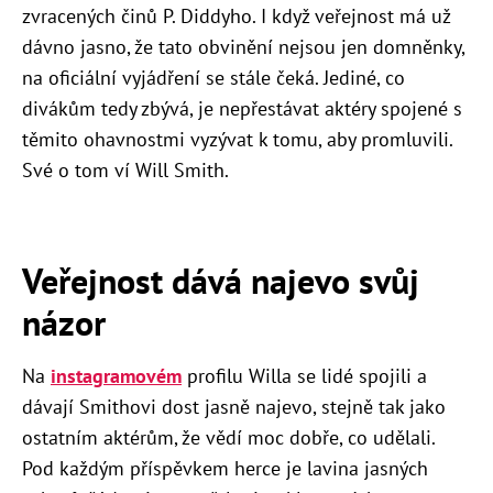
zvracených činů P. Diddyho. I když veřejnost má už
dávno jasno, že tato obvinění nejsou jen domněnky,
na oficiální vyjádření se stále čeká. Jediné, co
divákům tedy zbývá, je nepřestávat aktéry spojené s
těmito ohavnostmi vyzývat k tomu, aby promluvili.
Své o tom ví Will Smith.
Veřejnost dává najevo svůj
názor
Na
instagramovém
profilu Willa se lidé spojili a
dávají Smithovi dost jasně najevo, stejně tak jako
ostatním aktérům, že vědí moc dobře, co udělali.
Pod každým příspěvkem herce je lavina jasných