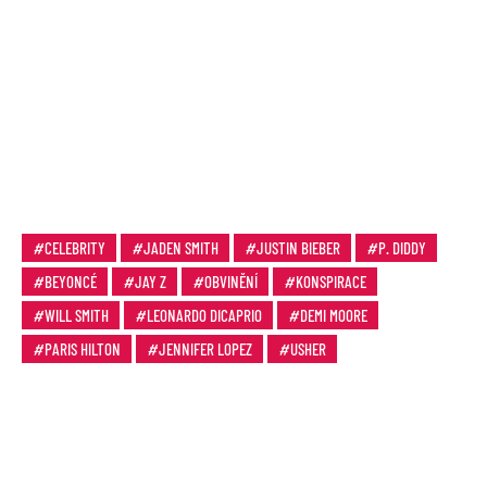
CELEBRITY
JADEN SMITH
JUSTIN BIEBER
P. DIDDY
BEYONCÉ
JAY Z
OBVINĚNÍ
KONSPIRACE
WILL SMITH
LEONARDO DICAPRIO
DEMI MOORE
PARIS HILTON
JENNIFER LOPEZ
USHER