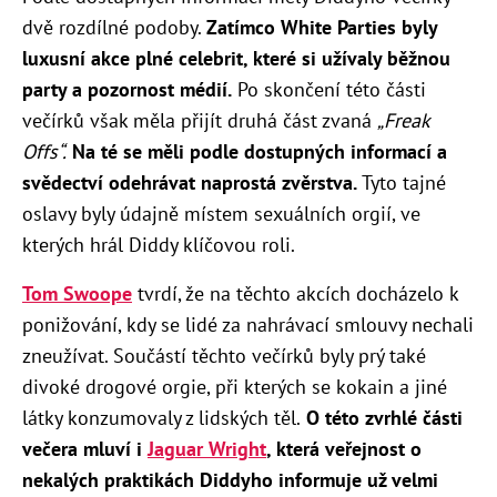
dvě rozdílné podoby.
Zatímco White Parties byly
luxusní akce plné celebrit, které si užívaly běžnou
party a pozornost médií.
Po skončení této části
večírků však měla přijít druhá část zvaná
„Freak
Offs“.
Na té se měli podle dostupných informací a
svědectví odehrávat naprostá zvěrstva.
Tyto tajné
oslavy byly údajně místem sexuálních orgií, ve
kterých hrál Diddy klíčovou roli.
Tom Swoope
tvrdí, že na těchto akcích docházelo k
ponižování, kdy se lidé za nahrávací smlouvy nechali
zneužívat. Součástí těchto večírků byly prý také
divoké drogové orgie, při kterých se kokain a jiné
látky konzumovaly z lidských těl.
O této zvrhlé části
večera mluví i
J
aguar Wright
, která veřejnost o
nekalých praktikách Diddyho informuje už velmi