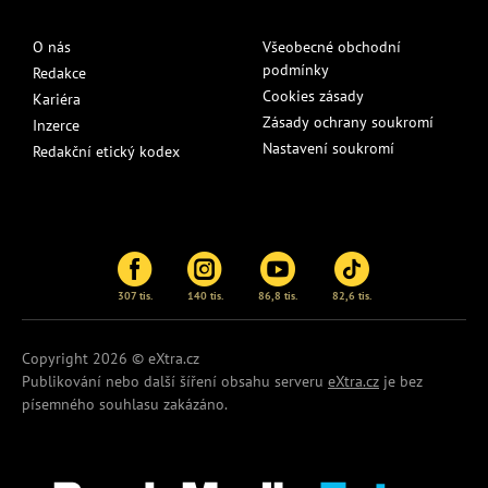
O nás
Všeobecné obchodní
podmínky
Redakce
Cookies zásady
Kariéra
Zásady ochrany soukromí
Inzerce
Nastavení soukromí
Redakční etický kodex
307 tis.
140 tis.
86,8 tis.
82,6 tis.
Copyright 2026 © eXtra.cz
Publikování nebo další šíření obsahu serveru
eXtra.cz
je bez
písemného souhlasu zakázáno.