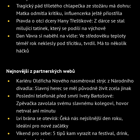
Tragický pád tříletého chlapečka ze stožáru má dohru:
Matka odmítla kritiku, influencerka ještě přiostřila
Pravda o otci dcery Hany Třeštíkové: Z dárce se stal
milující tatínek, který se podílí na výchově
Dan Vávra si naběhl na vidle: Ve středověku teploty
téměř rok neklesly pod třicítku, tvrdil. Má to několik
háčků
Nejnovější z partnerských webů
Kariéru Oldřicha Nového nasměroval strýc z Národního
divadla: Slavný herec se měl původně živit zcela jinak
Poslední telefonát před smrtí Ivety Bartošové:
Zpěvačka zavolala svému slavnému kolegovi, hovor
netrval ani minutu
Lví brána se otevírá: Čeká nás nejsilnější den roku,
ideální pro nové začátky
Víkend pro sebe: 5 tipů kam vyrazit na festival, drink,