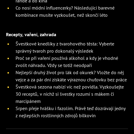
rande a do kina
Co nosí módní influencerky? Následující barevné
kombinace musíte vyzkoušet, než skončí léto
Recepty, vaření, zahrada
Švestkové knedlíky z tvarohového těsta: Vyberte
správný tvaroh pro dokonalý výsledek
Proč se při vaření používá alkohol a kdy je vhodné
zvolit náhradu. Vždy se totiž neodpaří
Nejlepší druhý život pro lák od okurek? Vložte do něj
vejce a za pár dní získáte výraznou chuťovku bez práce
Švestková sezona nabízí víc než povidla. Vyzkoušejte
30 receptů, v nichž si švestky rozumí s mákem či
marcipánem
Srpen přeje hrášku i fazolím. Právě teď dozrávají jedny
z nejlepších rostlinných zdrojů bílkovin