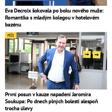
Eva Decroix šokovala po boku nového muže:
Romantika s mladým kolegou v hotelovém
bazénu
PÉČE
První posun v kauze napadení Jaromíra
Soukupa: Po dnech plných bolesti alespoň
trocha úlevy