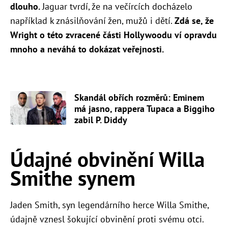
dlouho.
Jaguar tvrdí, že na večírcích docházelo
například k znásilňování žen, mužů i dětí.
Zdá se, že
W
right o této zvracené části Hollywoodu ví opravdu
mnoho a neváhá to dokázat veřejnosti.
Skandál obřích rozměrů: Eminem
má jasno, rappera Tupaca a Biggiho
zabil P. Diddy
Údajné obvinění Willa
Smithe synem
Jaden Smith, syn legendárního herce Willa Smithe,
údajně vznesl šokující obvinění proti svému otci.