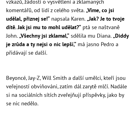
vzkazů, žádostí o vysvětlení a zklamaných
komentářů, od lidí z celého světa.
„Víme, co jsi
udělal, přiznej se!“
napsala Karen.
„Jak? Je to tvoje
dítě. Jak jsi mu to mohl udělat?“
ptá se naštvaně
John.
„Všechny jsi zklamal,“
sdělila mu Diana.
„Diddy
je zrůda a ty nejsi o nic lepší,“
má jasno Pedro a
přidávají se další.
Beyoncé, Jay-Z, Will Smith a další umělci, kteří jsou
veřejností obviňováni, zatím dál zarytě mlčí. Nadále
si na sociálních sítích zveřejňují příspěvky, jako by
se nic nedělo.