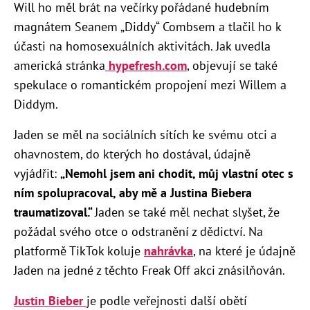
Will ho měl brát na večírky pořádané hudebním
magnátem Seanem „Diddy“ Combsem a tlačil ho k
účasti na homosexuálních aktivitách. Jak uvedla
americká stránka
hypefresh.com
, objevují se také
spekulace o romantickém propojení mezi Willem a
Diddym.
Jaden se měl na sociálních sítích ke svému otci a
ohavnostem, do kterých ho dostával, údajně
vyjádřit:
„Nemohl jsem ani chodit, můj vlastní otec s
ním spolupracoval, aby mě a Justina Biebera
traumatizoval.“
Jaden se také měl nechat slyšet, že
požádal svého otce o odstranění z dědictví. Na
platformě TikTok koluje
nahrávka
, na které je údajně
Jaden na jedné z těchto Freak Off akci znásilňován.
Justin Bieber
je podle veřejnosti další obětí