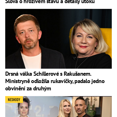
Slova o hrozivém stavu a detaily útoku
Drsná válka Schillerové s Rakušanem.
Ministryně odložila rukavičky, padalo jedno
obvinění za druhým
NESHODY