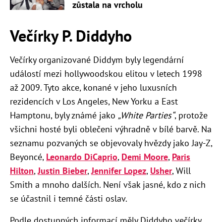
zůstala na vrcholu
Večírky P. Diddyho
Večírky organizované Diddym byly legendární
událostí mezi hollywoodskou elitou v letech 1998
až 2009. Tyto akce, konané v jeho luxusních
rezidencích v Los Angeles, New Yorku a East
Hamptonu, byly známé jako
„White Parties“
, protože
všichni hosté byli oblečeni výhradně v bílé barvě. Na
seznamu pozvaných se objevovaly hvězdy jako Jay-Z,
Beyoncé,
Leonardo DiCaprio
,
Demi Moore
,
Paris
Hilton
,
Justin Bieber
,
Jennifer Lopez
,
Usher
, Will
Smith a mnoho dalších. Není však jasné, kdo z nich
se účastnil i temné části oslav.
Podle dostupných informací měly Diddyho večírky