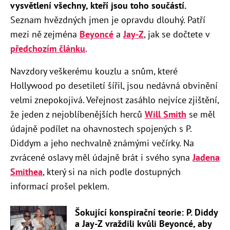
vysvětlení všechny, kteří jsou toho součástí.
Seznam hvězdných jmen je opravdu dlouhý. Patří
mezi ně zejména
Beyoncé
a
Jay-Z
, jak se dočtete v
předchozím článku
.
Navzdory veškerému kouzlu a snům, které
Hollywood po desetiletí šířil, jsou nedávná obvinění
velmi znepokojivá. Veřejnost zasáhlo nejvíce zjištění,
že jeden z nejoblíbenějších herců
Will Smith
se měl
údajně podílet na ohavnostech spojených s P.
Diddym a jeho nechvalně známými večírky. Na
zvrácené oslavy měl údajně brát i svého syna
Jadena
Smithea
, který si na nich podle dostupných
informací prošel peklem.
Šokující konspirační teorie: P. Diddy
a Jay-Z vraždili kvůli Beyoncé, aby