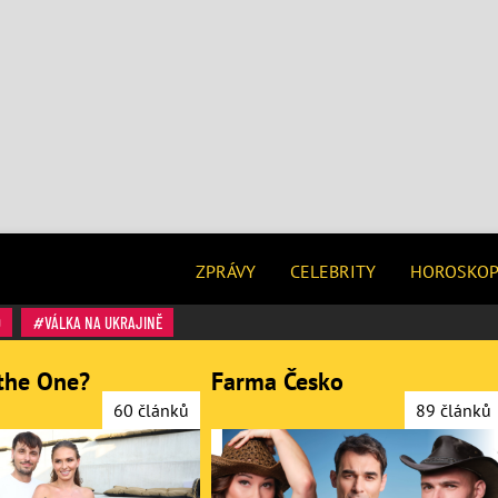
ZPRÁVY
CELEBRITY
HOROSKO
O
VÁLKA NA UKRAJINĚ
the One?
Farma Česko
60 článků
89 článků