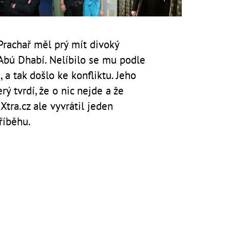
 Prachař měl prý mít divoký
 Abú Dhabí. Nelíbilo se mu podle
, a tak došlo ke konfliktu. Jeho
rý tvrdí, že o nic nejde a že
Xtra.cz ale vyvrátil jeden
říběhu.