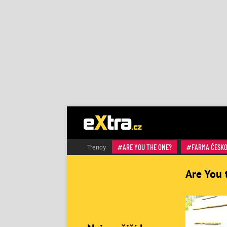
ARE YOU THE ONE?
FARMA ČESK
Trendy
Are You 