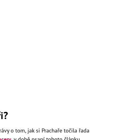
i?
rávy o tom, jak si Prachaře točila řada
ncery
, v době psaní tohoto článku,