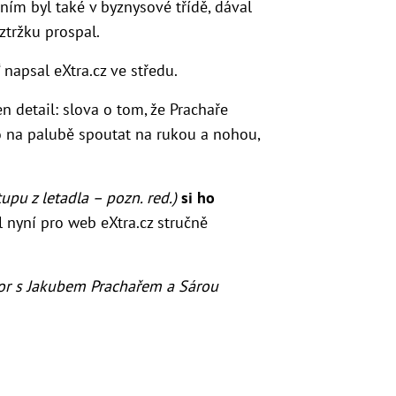
s ním byl také v byznysové třídě, dával
ztržku prospal.
“ napsal eXtra.cz ve středu.
en detail: slova o tom, že Prachaře
o na palubě spoutat na rukou a nohou,
upu z letadla – pozn. red.)
si ho
 nyní pro web eXtra.cz stručně
or s Jakubem Prachařem a Sárou