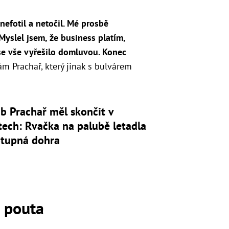
.
efotil a netočil. Mé prosbě
 Myslel jsem, že business platím,
i se vše vyřešilo domluvou. Konec
ám Prachař, který jinak s bulvárem
b Prachař měl skončit v
ech: Rvačka na palubě letadla
otupná dohra
 pouta