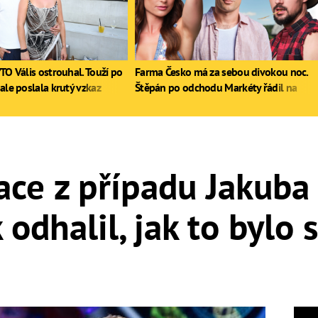
TO Vális ostrouhal. Touží po
Farma Česko má za sebou divokou noc.
ale poslala krutý vzkaz
Štěpán po odchodu Markéty řádil na
stole, Zdeněk poprvé pil
ce z případu Jakuba
 odhalil, jak to bylo