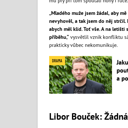
mu prý při tom spoutali nohy i ruce
„Mladého muže jsem žádal, aby mě n
nevyhověl, a tak jsem do něj strčil.
abych měl klid. Toť vše. A na letišt
příběhu,“
vysvětlil vznik konfliktu s
prakticky vůbec nekomunikuje.
DRAMA
Jaku
pout
a p
Libor Bouček: Žádná