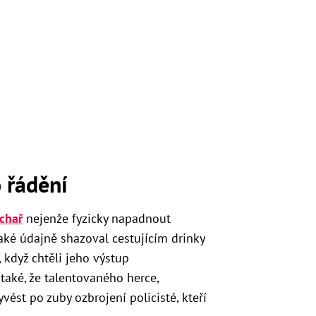
 řádění
chař
nejenže fyzicky napadnout
ké údajně shazoval cestujícím drinky
, když chtěli jeho výstup
 také, že talentovaného herce,
vést po zuby ozbrojení policisté, kteří