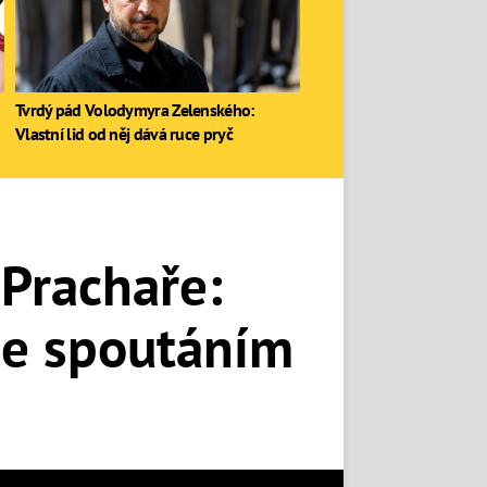
Tvrdý pád Volodymyra Zelenského:
Vlastní lid od něj dává ruce pryč
 Prachaře:
 se spoutáním