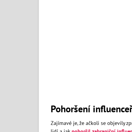
Pohoršení influenceř
Zajímavé je, že ačkoli se objevily zp
lidí a jak
pohoršil zahraniční influe