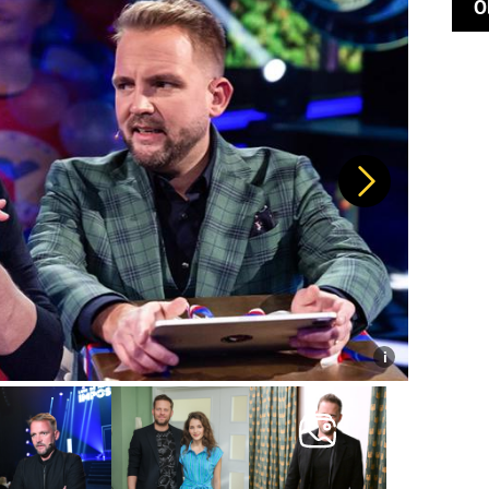
O
Další