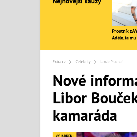
Nejnovější kauzy
Proutník z AY
Adéle, ta mu 
Extra.cz
Celebrity
Jakub Prachař
Nové informa
Libor Bouček
kamaráda
VYJÁDŘENÍ