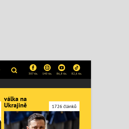
P
307 tis.
140 tis.
86,8 tis.
82,6 tis.
válka na
Ukrajině
1726 článků