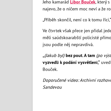
Jeho kamarád
Libor Bouček
, který 
najevo, že o ničem moc neví a že ro
„Příběh skončil, není co k tomu říci,
Ve čtvrtek však přece jen přidal jed
měli saúdskoarabští policisté přím
jsou podle něj nepravdivá.
„
(Jakub byl)
bez pout. A tam
(po výst
vyzvedli k podání vysvětleni,“
uvedl
Bouček.
Doporučené video: Archivní rozhov
Sandevou