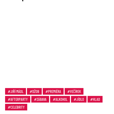
JIŘÍ MÁDL
DŽOB
PREMIÉRA
VEČÍREK
AFTERPARTY
ZÁBAVA
ALKOHOL
JÍDLO
HLAD
CELEBRITY