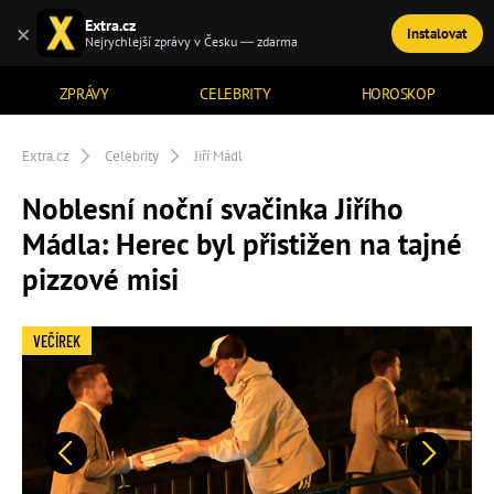
Extra.cz
×
Instalovat
TÉMATA
Nejrychlejší zprávy v Česku — zdarma
ZPRÁVY
CELEBRITY
HOROSKOP
Extra.cz
Celebrity
Jiří Mádl
Noblesní noční svačinka Jiřího
Mádla: Herec byl přistižen na tajné
pizzové misi
VEČÍREK
Předchozí
Další