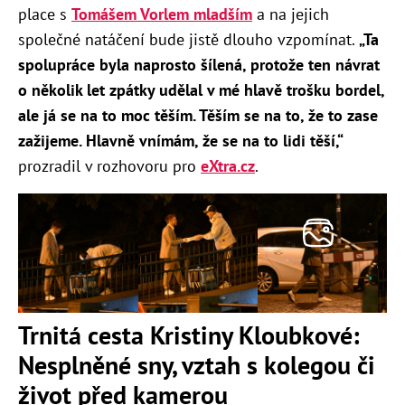
place s
Tomášem Vorlem mladším
a na jejich
společné natáčení bude jistě dlouho vzpomínat.
„Ta
spolupráce byla naprosto šílená, protože ten návrat
o několik let zpátky udělal v mé hlavě trošku bordel,
ale já se na to moc těším. Těším se na to, že to zase
zažijeme. Hlavně vnímám, že se na to lidi těší,“
prozradil v rozhovoru pro
eXtra.cz
.
Trnitá cesta Kristiny Kloubkové:
Nesplněné sny, vztah s kolegou či
život před kamerou