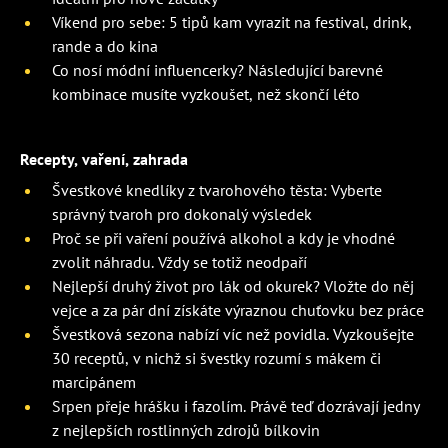
Víkend pro sebe: 5 tipů kam vyrazit na festival, drink,
rande a do kina
Co nosí módní influencerky? Následující barevné
kombinace musíte vyzkoušet, než skončí léto
Recepty, vaření, zahrada
Švestkové knedlíky z tvarohového těsta: Vyberte
správný tvaroh pro dokonalý výsledek
Proč se při vaření používá alkohol a kdy je vhodné
zvolit náhradu. Vždy se totiž neodpaří
Nejlepší druhý život pro lák od okurek? Vložte do něj
vejce a za pár dní získáte výraznou chuťovku bez práce
Švestková sezona nabízí víc než povidla. Vyzkoušejte
30 receptů, v nichž si švestky rozumí s mákem či
marcipánem
Srpen přeje hrášku i fazolím. Právě teď dozrávají jedny
z nejlepších rostlinných zdrojů bílkovin