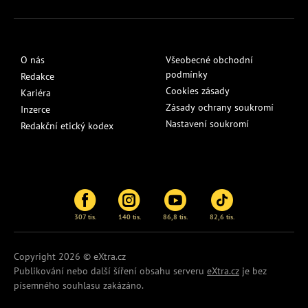
O nás
Všeobecné obchodní
podmínky
Redakce
Cookies zásady
Kariéra
Zásady ochrany soukromí
Inzerce
Nastavení soukromí
Redakční etický kodex
307 tis.
140 tis.
86,8 tis.
82,6 tis.
Copyright 2026 © eXtra.cz
Publikování nebo další šíření obsahu serveru
eXtra.cz
je bez
písemného souhlasu zakázáno.