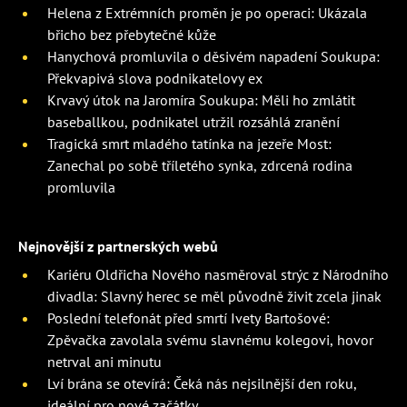
Helena z Extrémních proměn je po operaci: Ukázala
břicho bez přebytečné kůže
Hanychová promluvila o děsivém napadení Soukupa:
Překvapivá slova podnikatelovy ex
Krvavý útok na Jaromíra Soukupa: Měli ho zmlátit
baseballkou, podnikatel utržil rozsáhlá zranění
Tragická smrt mladého tatínka na jezeře Most:
Zanechal po sobě tříletého synka, zdrcená rodina
promluvila
Nejnovější z partnerských webů
Kariéru Oldřicha Nového nasměroval strýc z Národního
divadla: Slavný herec se měl původně živit zcela jinak
Poslední telefonát před smrtí Ivety Bartošové:
Zpěvačka zavolala svému slavnému kolegovi, hovor
netrval ani minutu
Lví brána se otevírá: Čeká nás nejsilnější den roku,
ideální pro nové začátky