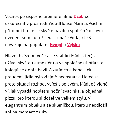
Večírek po úspěšné premiéře filmu
Džob
se
uskutečnil v prostředí WoodHouse Marina. Všichni
přítomní hosté se skvěle bavili a společně oslavili
uvedení snímku režiséra Tomáše Vorla, který
navazuje na populární
Gympl
a
Vejšku
.
Hlavní hvězdou večera se stal Jiří Mádl, který si
užíval skvělou atmosféru a ve společnosti přátel a
kolegů se dobře bavil. A zatímco alkohol tekl
proudem, jídla bylo zřejmě nedostatek. Herec se
proto situaci rozhodl vyřešit po svém. Mádl očividně
ví, jak vypadá noblesní noční svačinka, a objednal
pizzu, pro kterou si došel ve velkém stylu. V
elegantním obleku a se skleničkou, kterou neodložil
ani na moment z ruky.