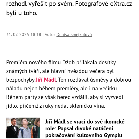
rozhodl vyřešit po svém. Fotografové eXtra.cz
byli u toho.
31. 07. 2025 18:18 | Autor
Denisa Smejkalová
Premiéra nového filmu Džob přilákala desítky
známých tváří, ale hlavní hvězdou večera byl
bezpochyby
Jiří Mádl
. Ten rozdával úsměvy a dobrou
náladu nejen během premiéry, ale i na večírku.
Během party se však herec vzdálil, aby si vyzvedl
jídlo, přičemž z ruky nedal skleničku vína.
Jiří Mádl se vrací do své ikonické
role: Popsal divoké natáčení
pokračování kultovního Gymplu