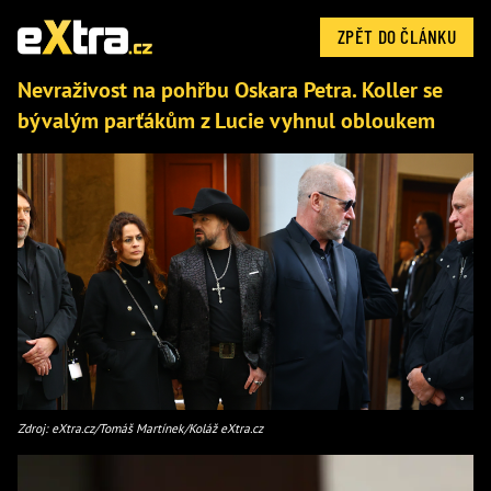
ZPĚT DO ČLÁNKU
Nevraživost na pohřbu Oskara Petra. Koller se
bývalým parťákům z Lucie vyhnul obloukem
Zdroj: eXtra.cz/Tomáš Martínek/Koláž eXtra.cz