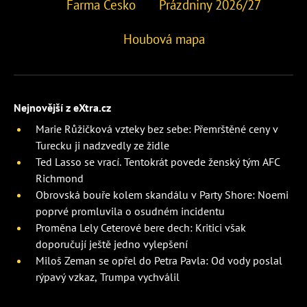
Farma Česko
Prázdniny 2026/27
Houbová mapa
Nejnovější z eXtra.cz
Marie Růžičková vzteky bez sebe: Přemrštěné ceny v
Turecku ji nadzvedly ze židle
Ted Lasso se vrací. Tentokrát povede ženský tým AFC
Richmond
Obrovská bouře kolem skandálu v Party Shore: Noemi
poprvé promluvila o osudném incidentu
Proměna Lely Ceterové bere dech: Kritici však
doporučují ještě jedno vylepšení
Miloš Zeman se opřel do Petra Pavla: Od vody poslal
rýpavý vzkaz, Trumpa vychválil