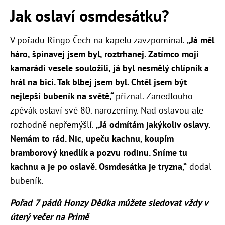
Jak oslaví osmdesátku?
V pořadu Ringo Čech na kapelu zavzpomínal.
„
Já měl
háro, špinavej jsem byl, roztrhanej. Zatímco moji
kamarádi vesele souložili, já byl nesmělý
chlípník a
hrál na bicí. Tak blbej jsem byl. Chtěl jsem být
nejlepší bubeník na světě,“
přiznal. Zanedlouho
zpěvák oslaví své 80. narozeniny. Nad oslavou ale
rozhodně nepřemýšlí.
„
Já odmítám jakýkoliv oslavy.
Nemám to rád. Nic, upeču kachnu, koupím
bramborový knedlík a pozvu
rodinu. Sníme tu
kachnu a je po oslavě. Osmdesátka je tryzna,“
dodal
bubeník.
Pořad 7 pádů Honzy Dědka můžete sledovat vždy v
úterý večer na Primě