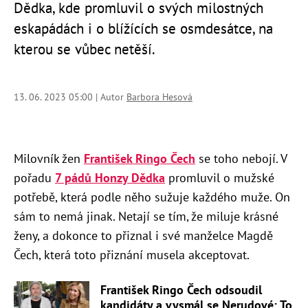
Dědka, kde promluvil o svých milostných
eskapádách i o blížících se osmdesátce, na
kterou se vůbec netěší.
13. 06. 2023 05:00 | Autor
Barbora Hesová
Milovník žen
František Ringo Čech
se toho nebojí. V
pořadu
7 pádů Honzy Dědka
promluvil o mužské
potřebě, která podle něho sužuje každého muže. On
sám to nemá jinak. Netají se tím, že miluje krásné
ženy, a dokonce to přiznal i své manželce Magdě
Čech, která toto přiznání musela akceptovat.
František Ringo Čech odsoudil
kandidáty a vysmál se Nerudové: To