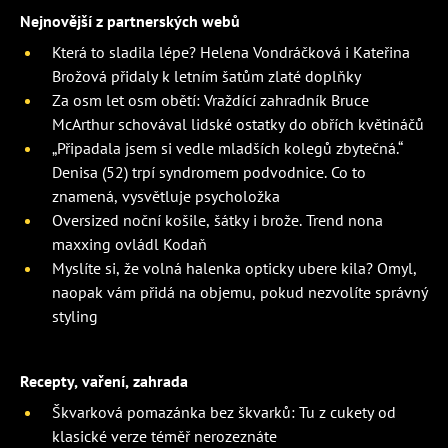
Nejnovější z partnerských webů
Která to sladila lépe? Helena Vondráčková i Kateřina
Brožová přidaly k letním šatům zlaté doplňky
Za osm let osm obětí: Vraždící zahradník Bruce
McArthur schovával lidské ostatky do obřích květináčů
„Připadala jsem si vedle mladších kolegů zbytečná.“
Denisa (52) trpí syndromem podvodnice. Co to
znamená, vysvětluje psycholožka
Oversized noční košile, šátky i brože. Trend nona
maxxing ovládl Kodaň
Myslíte si, že volná halenka opticky ubere kila? Omyl,
naopak vám přidá na objemu, pokud nezvolíte správný
styling
Recepty, vaření, zahrada
Škvarková pomazánka bez škvarků: Tu z cukety od
klasické verze téměř nerozeznáte