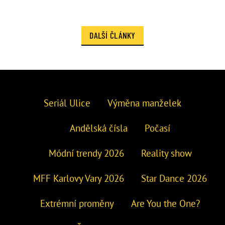
DALŠÍ ČLÁNKY
Seriál Ulice
Výměna manželek
Andělská čísla
Počasí
Módní trendy 2026
Reality show
MFF Karlovy Vary 2026
Star Dance 2026
Extrémní proměny
Are You the One?