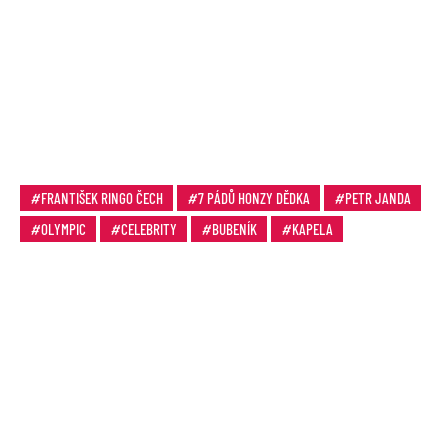
FRANTIŠEK RINGO ČECH
7 PÁDŮ HONZY DĚDKA
PETR JANDA
OLYMPIC
CELEBRITY
BUBENÍK
KAPELA