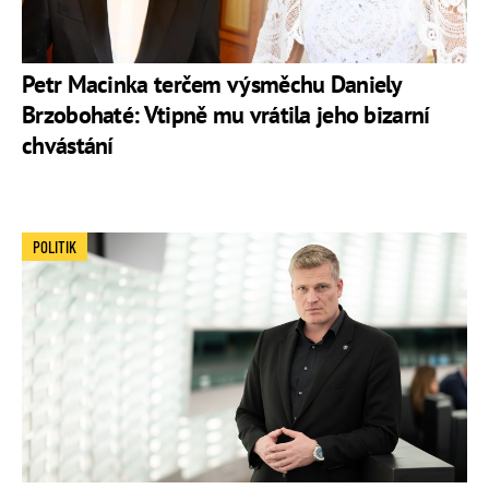
Petr Macinka terčem výsměchu Daniely
Brzobohaté: Vtipně mu vrátila jeho bizarní
chvástání
POLITIK