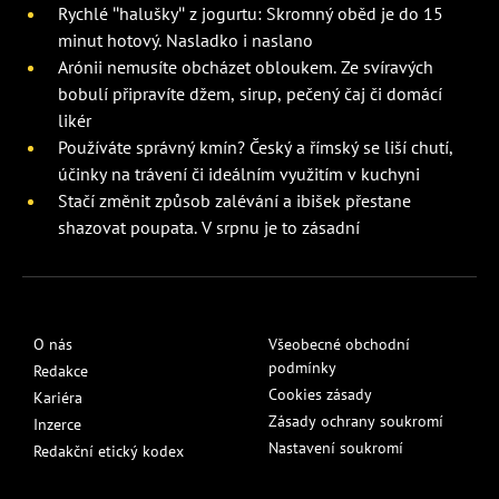
Rychlé "halušky" z jogurtu: Skromný oběd je do 15
minut hotový. Nasladko i naslano
Arónii nemusíte obcházet obloukem. Ze svíravých
bobulí připravíte džem, sirup, pečený čaj či domácí
likér
Používáte správný kmín? Český a římský se liší chutí,
účinky na trávení či ideálním využitím v kuchyni
Stačí změnit způsob zalévání a ibišek přestane
shazovat poupata. V srpnu je to zásadní
O nás
Všeobecné obchodní
podmínky
Redakce
Cookies zásady
Kariéra
Zásady ochrany soukromí
Inzerce
Nastavení soukromí
Redakční etický kodex