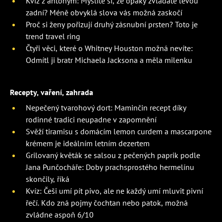
Kvíz z antonym: Myslíte si, že opaky zvládáte levou
zadní? Méně obvyklá slova vás možná zaskočí
Proč si ženy pořizují druhý zásnubní prsten? Toto je
trend travel ring
Čtyři věci, které o Whitney Houston možná nevíte:
Odmítl ji bratr Michaela Jacksona a měla milenku
Recepty, vaření, zahrada
Nepečený tvarohový dort: Maminčin recept díky
rodinné tradici neupadne v zapomnění
Svěží tiramisu s domácím lemon curdem a mascarpone
krémem je ideálním letním dezertem
Grilovaný květák se salsou z pečených paprik podle
Jana Punčocháře: Doby prachsprostého hermelínu
skončily, říká
Kvíz: Češi umí pít pivo, ale ne každý umí mluvit pivní
řečí. Kdo zná pojmy čochtan nebo patok, možná
zvládne aspoň 6/10