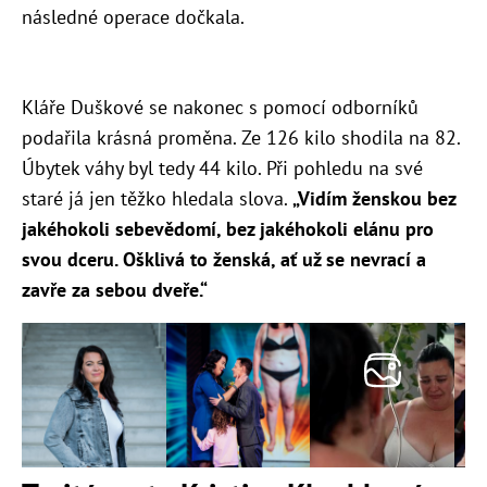
následné operace dočkala.
Kláře Duškové se nakonec s pomocí odborníků
podařila krásná proměna. Ze 126 kilo shodila na 82.
Úbytek váhy byl tedy 44 kilo. Při pohledu na své
staré já jen těžko hledala slova.
„
Vidím
ž
enskou bez
jakéhokoli sebevědomí, bez jakéhokoli elánu pro
svou dceru. Ošklivá to ženská, ať už se nevrací a
zavře za sebou dveře.“