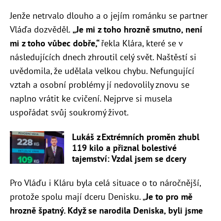
Jenže netrvalo dlouho a o jejím románku se partner
Vláďa dozvěděl.
„
Je mi z toho hrozně smutno, není
mi z toho vůbec dobře,“
řekla Klára, které se v
následujících dnech zhroutil celý svět. Naštěstí si
uvědomila, že udělala velkou chybu. Nefungující
vztah a osobní problémy jí nedovolily znovu se
naplno vrátit ke cvičení. Nejprve si musela
uspořádat svůj soukromý život.
Lukáš z Extrémních proměn zhubl
119 kilo a přiznal bolestivé
tajemství: Vzdal jsem se dcery
Pro Vláďu i Kláru byla celá situace o to náročnější,
protože spolu mají dceru Denisku. „
Je to pro mě
hrozně špatný. Když se narodila Deniska, byli jsme