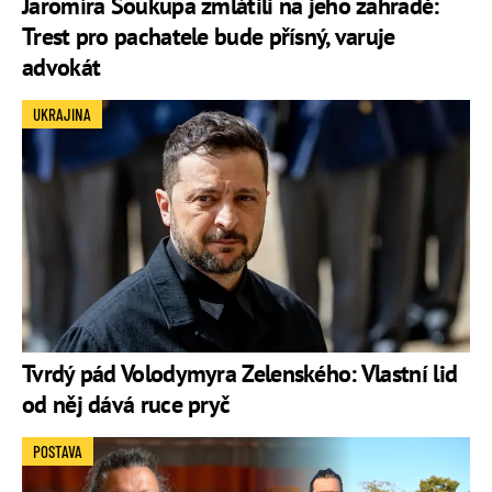
Jaromíra Soukupa zmlátili na jeho zahradě:
Trest pro pachatele bude přísný, varuje
advokát
UKRAJINA
Tvrdý pád Volodymyra Zelenského: Vlastní lid
od něj dává ruce pryč
POSTAVA