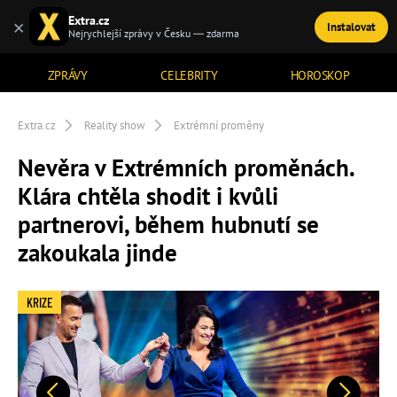
Extra.cz
×
Instalovat
TÉMATA
Nejrychlejší zprávy v Česku — zdarma
ZPRÁVY
CELEBRITY
HOROSKOP
Extra.cz
Reality show
Extrémní proměny
Nevěra v Extrémních proměnách.
Klára chtěla shodit i kvůli
partnerovi, během hubnutí se
zakoukala jinde
KRIZE