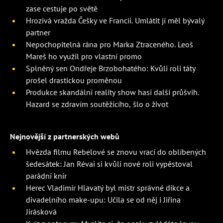
zase cestuje po světě
Hrozivá vražda Češky ve Francii. Umlátit jí měl bývalý
partner
Nepochopitelná rána pro Marka Ztraceného. Leoš
Mareš ho využil pro vlastní promo
Splněný sen Ondřeje Brzobohatého: Kvůli roli táty
prošel drastickou proměnou
Produkce skandální reality show hasí další průšvih.
Hazard se zdravím soutěžícího, šlo o život
Nejnovější z partnerských webů
Hvězda filmu Rebelové se znovu vrací do oblíbených
šedesátek: Jan Révai si kvůli nové roli vypěstoval
parádní knír
Herec Vladimír Hlavatý byl mistr správné dikce a
divadelního make-upu: Učila se od něj i Jiřina
Jirásková