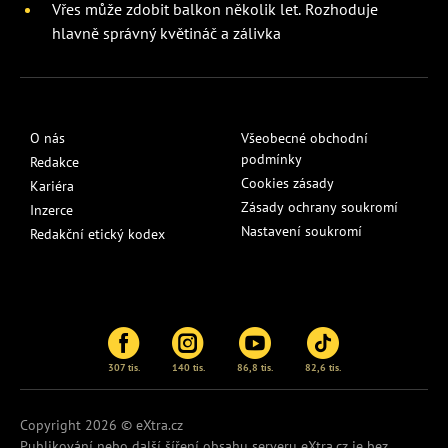
Vřes může zdobit balkon několik let. Rozhoduje
hlavně správný květináč a zálivka
O nás
Všeobecné obchodní
podmínky
Redakce
Cookies zásady
Kariéra
Zásady ochrany soukromí
Inzerce
Nastavení soukromí
Redakční etický kodex
307 tis.
140 tis.
86,8 tis.
82,6 tis.
Copyright 2026 © eXtra.cz
Publikování nebo další šíření obsahu serveru
eXtra.cz
je bez