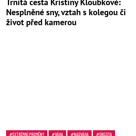
Trnitá cesta Kristiny Kloubkové:
Nesplněné sny, vztah s kolegou či
život před kamerou
EXTRÉMNÍ PROMĚNY
VÁHA
NADVÁHA
OBEZITA