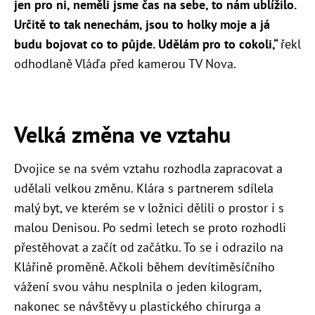
jen pro ni, neměli jsme čas na sebe, to nám ublížilo.
Určitě to tak nenechám, jsou to holky moje a já
budu bojovat co to půjde. Udělám pro to cokoli,“
řekl
odhodlaně Vláďa před kamerou TV Nova.
Velká změna ve vztahu
Dvojice se na svém vztahu rozhodla zapracovat a
udělali velkou změnu. Klára s partnerem sdílela
malý byt, ve kterém se v ložnici dělili o prostor i s
malou Denisou. Po sedmi letech se proto rozhodli
přestěhovat a začít od začátku. To se i odrazilo na
Klářině proměně. Ačkoli během devítiměsíčního
vážení svou váhu nesplnila o jeden kilogram,
nakonec se návštěvy u plastického chirurga a