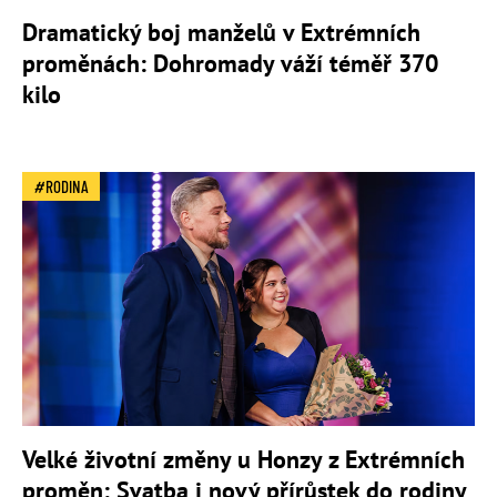
Dramatický boj manželů v Extrémních
proměnách: Dohromady váží téměř 370
kilo
RODINA
Velké životní změny u Honzy z Extrémních
proměn: Svatba i nový přírůstek do rodiny