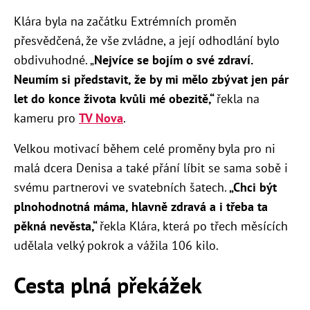
Klára byla na začátku Extrémních proměn
přesvědčená, že vše zvládne, a její odhodlání bylo
obdivuhodné. „
Nejvíce se bojím o své zdraví.
Neumím si představit, že by mi mělo zbývat jen pár
let do konce života kvůli mé obezitě,“
řekla na
kameru pro
TV Nova
.
Velkou motivací během celé proměny byla pro ni
malá dcera Denisa a také přání líbit se sama sobě i
svému partnerovi ve svatebních šatech.
„
Chci být
plnohodnotná máma, hlavně zdravá a i třeba ta
pěkná nevěsta,“
řekla Klára, která po třech měsících
udělala velký pokrok a vážila 106 kilo.
Cesta plná překážek