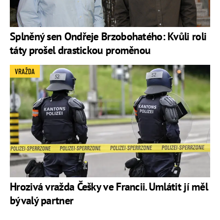
Splněný sen Ondřeje Brzobohatého: Kvůli roli
táty prošel drastickou proměnou
VRAŽDA
Hrozivá vražda Češky ve Francii. Umlátit jí měl
bývalý partner