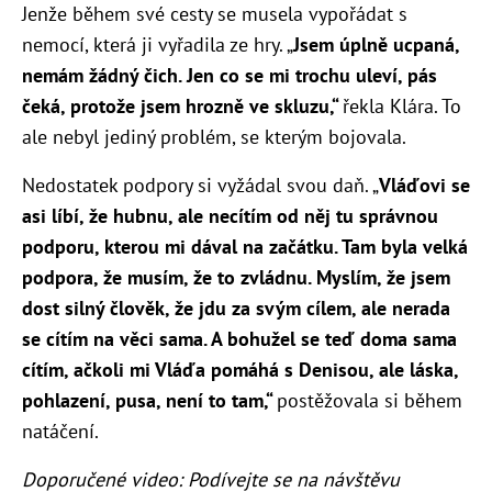
Jenže během své cesty se musela vypořádat s
nemocí, která ji vyřadila ze hry. „
Jsem úplně ucpaná,
nemám žádný čich. Jen co se mi trochu uleví, pás
čeká, protože jsem hrozně ve skluzu,“
řekla Klára. To
ale nebyl jediný problém, se kterým bojovala.
Nedostatek podpory si vyžádal svou daň. „
Vláďovi se
asi líbí, že hubnu, ale necítím od něj tu správnou
podporu, kterou mi dával na začátku. Tam byla velká
podpora, že musím, že to zvládnu. Myslím, že jsem
dost silný člověk, že jdu za svým cílem, ale nerada
se cítím na věci sama. A bohužel se teď doma sama
cítím, ačkoli mi Vláďa pomáhá s Denisou, ale láska,
pohlazení, pusa, není to tam,“
postěžovala si během
natáčení.
Doporučené video: Podívejte se na návštěvu