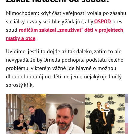
Mimochodem: když část veřejnosti volala po zásahu
sociálky, ozvaly se i hlasy žádající, aby
OSPOD
přes
soud
rodičům zakázal „zneužívat“ děti v projektech
matky a otce
.
Uvidíme, jestli to dojde až tak daleko, zatím to ale
nevypadá, že by Ornella pochopila podstatu celého
problému, v kterém vážně jde hlavně o možnou
dlouhodobou újmu dětí, ne jen o nějaký ojedinělý
sprostý křik.