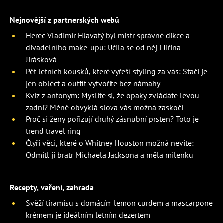
Nejnovější z partnerských webů
Herec Vladimír Hlavatý byl mistr správné dikce a
divadelního make-upu: Učila se od něj i Jiřina
Jirásková
Pět letních kousků, které vyřeší styling za vás: Stačí je
jen obléct a outfit vytvoříte bez námahy
Kvíz z antonym: Myslíte si, že opaky zvládáte levou
zadní? Méně obvyklá slova vás možná zaskočí
Proč si ženy pořizují druhý zásnubní prsten? Toto je
trend travel ring
Čtyři věci, které o Whitney Houston možná nevíte:
Odmítl ji bratr Michaela Jacksona a měla milenku
Recepty, vaření, zahrada
Svěží tiramisu s domácím lemon curdem a mascarpone
krémem je ideálním letním dezertem