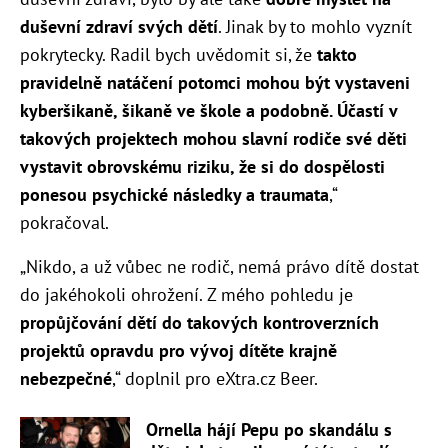
duševní zdraví svých dětí
. Jinak by to mohlo vyznít
pokrytecky. Radil bych uvědomit si, že
takto
pravidelně natáčení potomci mohou být vystaveni
kyberšikaně, šikaně ve škole a podobně. Účastí v
takových projektech mohou slavní rodiče své děti
vystavit obrovskému riziku, že si do dospělosti
ponesou psychické následky a traumata
,“
pokračoval.
„Nikdo, a už vůbec ne rodič, nemá právo dítě dostat
do jakéhokoli ohrožení. Z mého pohledu je
propůjčování dětí do takových kontroverzních
projektů opravdu pro vývoj dítěte krajně
nebezpečné
,“ doplnil pro eXtra.cz Beer.
Ornella hájí Pepu po skandálu s