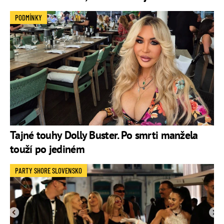
PODMÍNKY
Tajné touhy Dolly Buster. Po smrti manžela
touží po jediném
PARTY SHORE SLOVENSKO