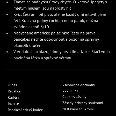
Zbavte se nadbytku úrody chytře. Cuketové špagety s
mletým masem jsou naprostý hit
Kvíz: Češi umí pít pivo, ale ne každý umí mluvit pivní
řečí. Kdo zná pojmy čochtan nebo patok, možná
zvládne aspoň 6/10
Nadýchané americké palačinky: Těsto na pravé
pancakes nechte odpočinout a pozor na správný
okamžik otočení
V Andalusii ochlazují domy bez klimatizace. Stačí voda,
bavlněná látka a správné větrání
O nás
Všeobecné obchodní
podmínky
Redakce
Cookies zásady
Kariéra
Zásady ochrany soukromí
Inzerce
Nastavení soukromí
Redakční etický kodex