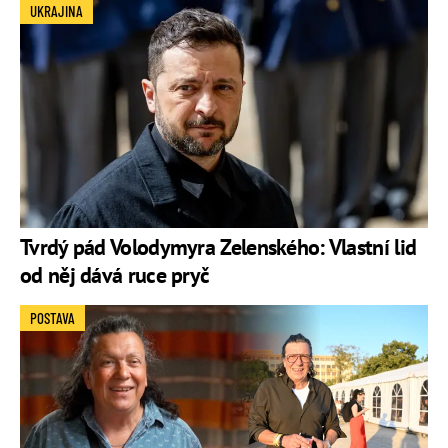
UKRAJINA
Tvrdý pád Volodymyra Zelenského: Vlastní lid
od něj dává ruce pryč
POSTAVA