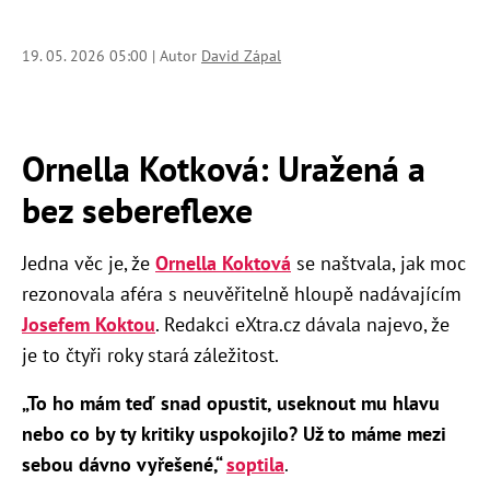
19. 05. 2026 05:00 | Autor
David Zápal
Ornella Kotková: Uražená a
bez sebereflexe
Jedna věc je, že
Ornella Koktová
se naštvala, jak moc
rezonovala aféra s neuvěřitelně hloupě nadávajícím
Josefem Koktou
. Redakci eXtra.cz dávala najevo, že
je to čtyři roky stará záležitost.
„To ho mám teď snad opustit, useknout mu hlavu
nebo co by ty kritiky uspokojilo? Už to máme mezi
sebou dávno vyřešené,“
soptila
.