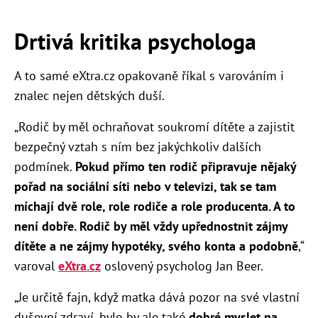
Drtivá kritika psychologa
A to samé eXtra.cz opakovaně říkal s varováním i
znalec nejen dětských duší.
„Rodič by měl ochraňovat soukromí dítěte a zajistit
bezpečný vztah s ním bez jakýchkoliv dalších
podmínek.
Pokud přímo ten rodič připravuje nějaký
pořad na sociální síti nebo v televizi, tak se tam
míchají dvě role, role rodiče a role producenta. A to
není dobře. Rodič by měl vždy upřednostnit zájmy
dítěte a ne zájmy hypotéky, svého konta a podobně
,“
varoval
eXtra.cz
oslovený psycholog Jan Beer.
„Je určitě fajn, když matka dává pozor na své vlastní
duševní zdraví, bylo by ale také
dobré myslet na