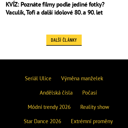
KVÍZ: Poznáte filmy podle jediné fotky?
Vaculík, Tofi a další idolové 80. a 90. let
DALŠÍ ČLÁNKY
Seriál Ulice
Výměna manželek
Andělská čísla
Počasí
Módní trendy 2026
Reality show
Star Dance 2026
Extrémní proměny