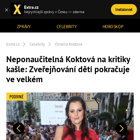
Extra.cz
×
Instalovat
TÉMATA
Nejrychlejší zprávy v Česku — zdarma
ZPRÁVY
CELEBRITY
HOROSKOP
Extra.cz
Celebrity
Ornella Koktová
Neponaučitelná Koktová na kritiky
kašle: Zveřejňování dětí pokračuje
ve velkém
PODIVNÉ
Předchozí
Další