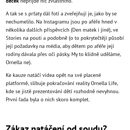
děcek
nepřijde nic zvláštního.
A tak se s prťaty dál fotí a zveřejňují je, jako by se
nechumelilo. Na Instagramu jsou po aféře hned v
několika dalších příspěvcích (Den matek i jiné), ve
Stories na pouti a podobně (o to pokrytečtěji působí
její požadavky na média, aby dětem po aféře její
rodiny dávala přes oči pásky. My to klidně uděláme,
Ornella ne).
Ke kauze natáčí videa opět na své placené
platformě, slibuje pokračování reality Ornella Life,
kde se jistě prezentování dětí rozhodně nevyhnou.
První řada byla o nich skoro komplet.
Zákaz natáčení od soudu?