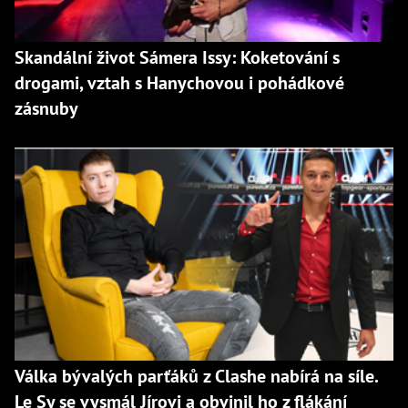
Skandální život Sámera Issy: Koketování s
drogami, vztah s Hanychovou i pohádkové
zásnuby
Válka bývalých parťáků z Clashe nabírá na síle.
Le Sy se vysmál Jírovi a obvinil ho z flákání