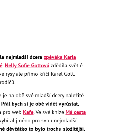
ila nejmladší dcera
zpěváka Karla
é
.
Nelly Sofie Gottová
zdědila světlé
 rysy ale přímo křičí Karel Gott.
rodičů.
že je na obě své mladší dcery náležitě
Přál bych si je obě vidět vyrůstat,
m pro web
Kafe
. Ve své knize
Má cesta
vybíral jméno pro svou nejmladší
é děvčátko to bylo trochu složitější,