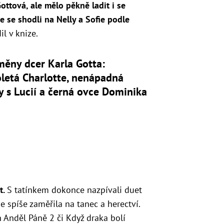
ottová, ale mělo pěkně ladit i se
 se shodli na Nelly a Sofie podle
l v knize.
ěny dcer Karla Gotta:
letá Charlotte, nenápadná
y s Lucií a černá ovce Dominika
t.
S tatínkem dokonce nazpívali duet
e spíše zaměřila na tanec a herectví.
h Anděl Páně 2 či Když draka bolí