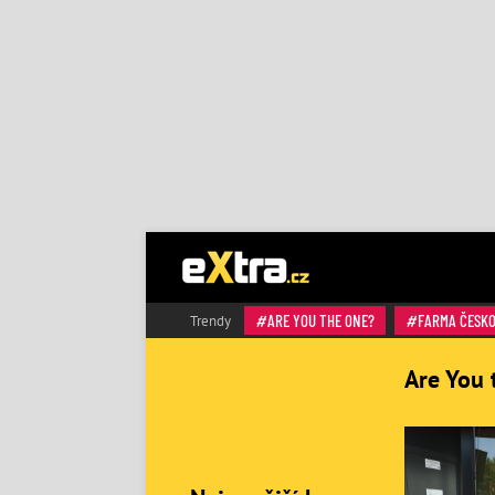
ARE YOU THE ONE?
FARMA ČESK
Trendy
Are You 