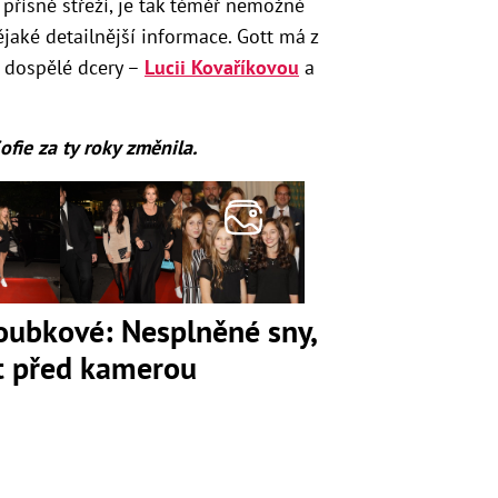
přísně střeží, je tak téměř nemožné
ějaké detailnější informace.
Gott má z
ž dospělé dcery –
Lucii Kovaříkovou
a
Sofie za ty roky změnila.
loubkové: Nesplněné sny,
ot před kamerou