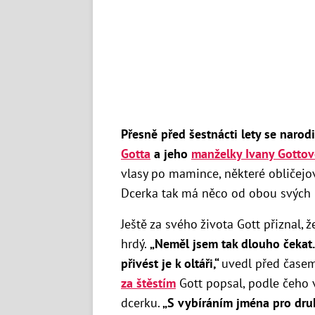
Přesně před šestnácti lety se narod
Gotta
a jeho
manželky Ivany Gottov
vlasy po mamince, některé obličejové
Dcerka tak má něco od obou svých 
Ještě za svého života Gott přiznal, 
hrdý.
„Neměl jsem tak dlouho čekat. 
přivést je k oltáři,“
uvedl před čase
za štěstím
Gott popsal, podle čeho 
dcerku.
„S vybíráním jména pro druh