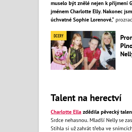
muselo být znělé nejen k příjmení G
jménem Charlotte Elly. Nakonec jsme
úchvatné Sophie Lorenové,“
prozradi
DCERY
Prom
Plno
Nell
Talent na herectví
Charlotte Ella
zdědila pěvecký talen
Srdce nehasnou. Mladší Nelly se zas
Stihla si už zahrát třeba ve snímcíc