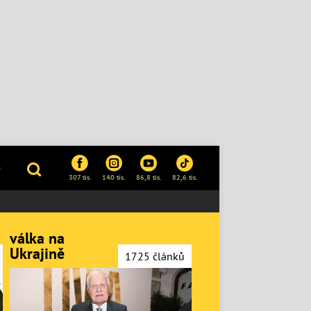
P
307 tis.
140 tis.
86,8 tis.
82,6 tis.
válka na
Ukrajině
1725 článků