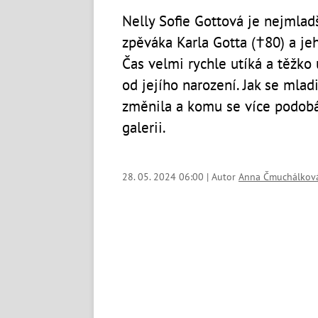
Nelly Sofie Gottová je nejmlad
zpěváka Karla Gotta (†80) a je
Čas velmi rychle utíká a těžko u
od jejího narození. Jak se mlad
změnila a komu se více podobá
galerii.
28. 05. 2024 06:00 | Autor
Anna Čmuchálkov