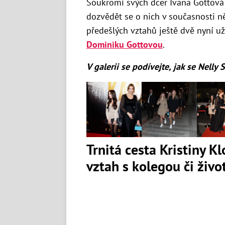
Soukromí svých dcer Ivana Gottová 
dozvědět se o nich v současnosti n
předešlých vztahů ještě dvě nyní u
Dominiku Gottovou
.
V galerii se podívejte, jak se Nelly 
Trnitá cesta Kristiny K
vztah s kolegou či živ