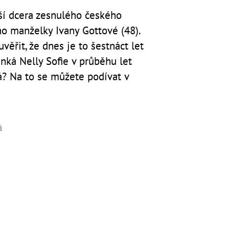
ší dcera zesnulého českého
ho manželky Ivany Gottové (48).
věřit, že dnes je to šestnáct let
inká Nelly Sofie v průběhu let
? Na to se můžete podívat v
á