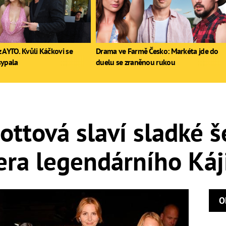
 AYTO. Kvůli Káčkovi se
Drama ve Farmě Česko: Markéta jde do
sypala
duelu se zraněnou rukou
ottová slaví sladké š
era legendárního Káj
O