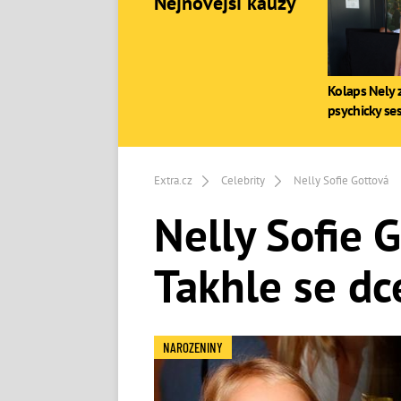
Nejnovější kauzy
Kolaps Nely z
psychicky se
Extra.cz
Celebrity
Nelly Sofie Gottová
Nelly Sofie G
Takhle se dc
NAROZENINY