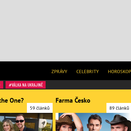
ZPRÁVY
CELEBRITY
HOROSKO
O
VÁLKA NA UKRAJINĚ
the One?
Farma Česko
59 článků
89 článků