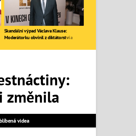
Skandální výpad Václava Klause:
Moderátorku obvinil z diktátorství a
zastal se Ruska
estnáctiny:
i změnila
blíbená videa