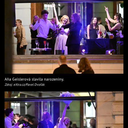
Aňa Geislerová slavila narozeniny.
Zdroj: eXtra.cz/Pavel Dvořák