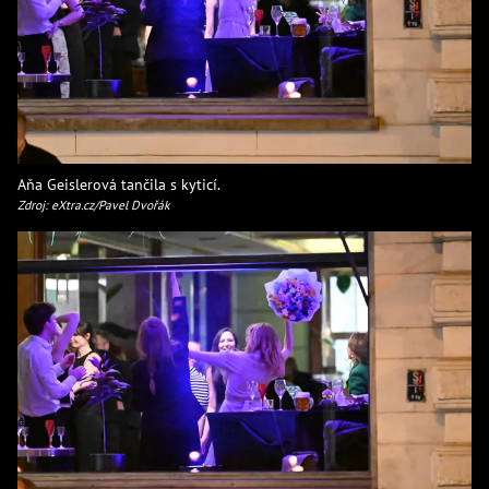
Aňa Geislerová tančila s kyticí.
Zdroj: eXtra.cz/Pavel Dvořák