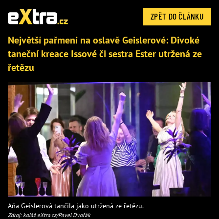
ZPĚT DO ČLÁNKU
Největší pařmeni na oslavě Geislerové: Divoké
taneční kreace Issové či sestra Ester utržená ze
řetězu
Aňa Geislerová tančila jako utržená ze řetězu.
Zdroj: koláž eXtra.cz/Pavel Dvořák