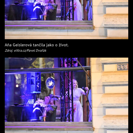
Aňa Geislerová tančila jako o život.
Zdroj: eXtra.cz/Pavel Dvořák