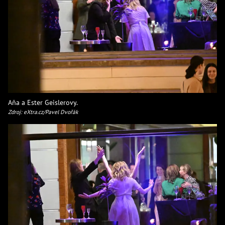
Aňa a Ester Geislerovy.
Zdroj: eXtra.cz/Pavel Dvořák