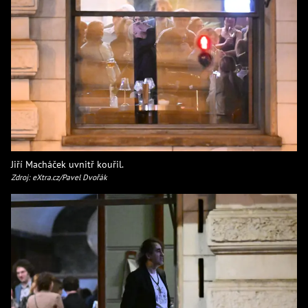
Jiří Macháček uvnitř kouřil.
Zdroj: eXtra.cz/Pavel Dvořák