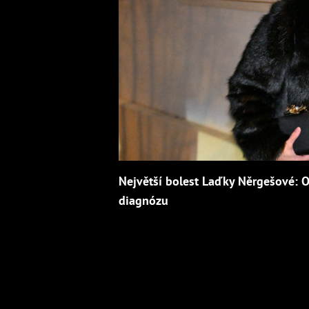
Největší bolest Laďky Něrgešové: O
diagnózu