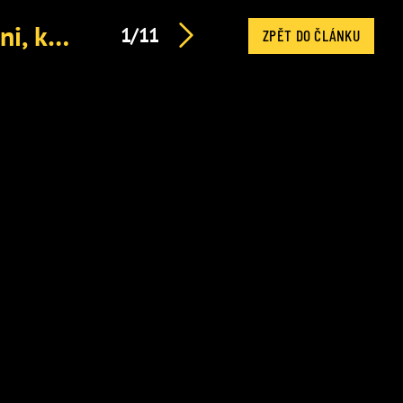
Největší bolest Laďky Něrgešové: Otevřená zpověď o dni, kdy se dozvěděla zdrcující diagnózu
1/11
ZPĚT DO ČLÁNKU