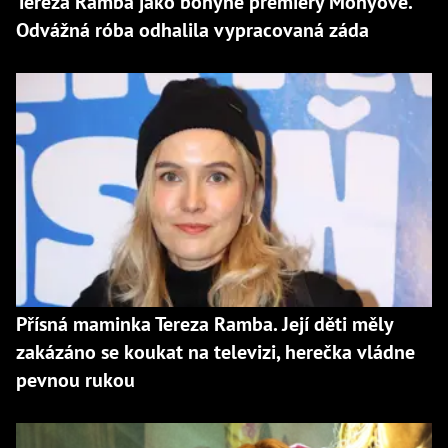
Tereza Ramba jako bohyně premiéry Monyové.
Odvážná róba odhalila vypracovaná záda
Přísná maminka Tereza Ramba. Její děti měly
zakázáno se koukat na televizi, herečka vládne
pevnou rukou