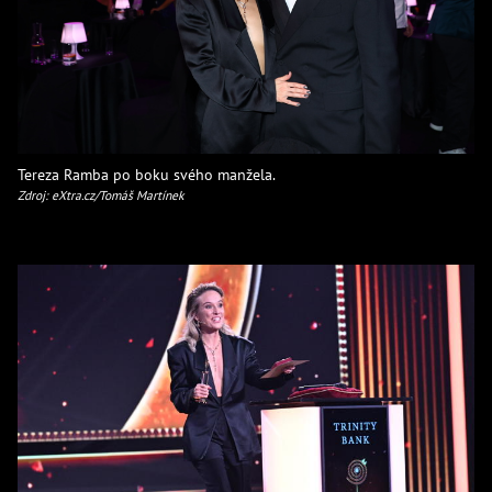
Tereza Ramba po boku svého manžela.
Zdroj: eXtra.cz/Tomáš Martínek