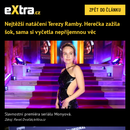
ZPĚT DO ČLÁNKU
Nejtěžší natáčení Terezy Ramby. Herečka zažila
šok, sama si vyčetla nepříjemnou věc
Slavnostní premiéra seriálu Monyová.
Zdroj: Pavel Dvořák/eXtra.cz