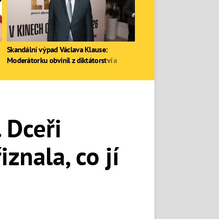
Skandální výpad Václava Klause:
Moderátorku obvinil z diktátorství a
zastal se Ruska
 Dceři
iznala, co jí