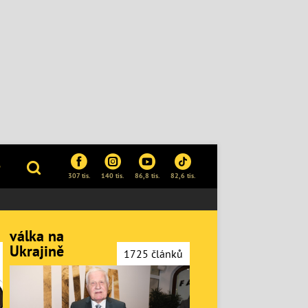
P
307 tis.
140 tis.
86,8 tis.
82,6 tis.
válka na
Ukrajině
1725 článků