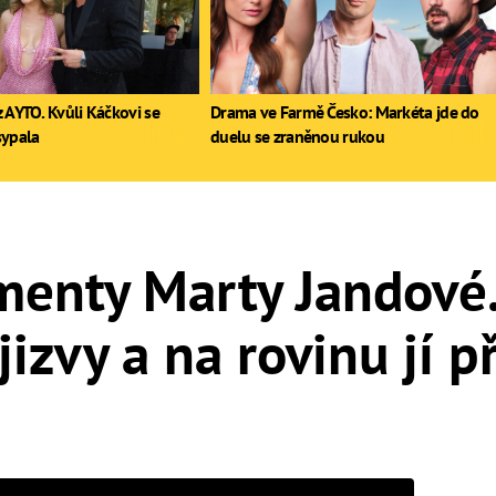
 AYTO. Kvůli Káčkovi se
Drama ve Farmě Česko: Markéta jde do
sypala
duelu se zraněnou rukou
enty Marty Jandové.
jizvy a na rovinu jí př