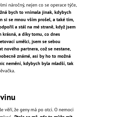
lmi náročný, nejen co se operace týče,
žná bych to vnímala jinak, kdybych
 si se mnou vším prošel, a také tím,
odpořil a stál na mé straně, když jsem
em krásná, a díky tomu, co dnes
tetovací umělci, jsem se sebou
t nového partnera, což se nestane,
všeobecně známé, asi by ho to možná
 nic nemění, kdybych byla mladší, tak
pěvačka.
ovinu
e věří, že geny má po otci. O nemoci
luví. „
Ptala se mě, zda to může mít