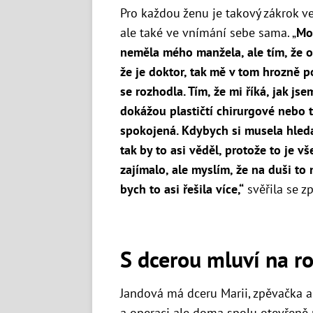
Pro každou ženu je takový zákrok ve
ale také ve vnímání sebe sama. „
Mo
neměla mého manžela, ale tím, že on
že je doktor, tak mě v tom hrozně p
se rozhodla. Tím, že mi říká, jak js
dokážou plastičtí chirurgové nebo 
spokojená. Kdybych si musela hleda
tak by to asi věděl, protože to je 
zajímalo, ale myslím, že na duši to
bych to asi řešila více,“
svěřila se z
S dcerou mluví na r
Jandová má dceru Marii, zpěvačka al
a operaci ale doma spolu otevřeně m