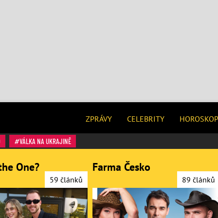
ZPRÁVY
CELEBRITY
HOROSKO
O
VÁLKA NA UKRAJINĚ
the One?
Farma Česko
59 článků
89 článků