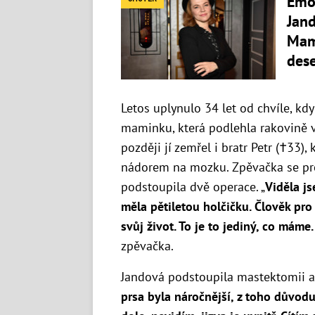
Emo
Jand
Mami
dese
Letos uplynulo 34 let od chvíle, kd
maminku, která podlehla rakovině va
později jí zemřel i bratr Petr (†33)
nádorem na mozku. Zpěvačka se pro
podstoupila dvě operace. „
Viděla j
měla pětiletou holčičku. Člověk pro 
svůj život. To je to jediný, co máme
zpěvačka.
Jandová podstoupila mastektomii a
prsa byla náročnější, z toho důvodu,