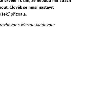
 se skvěle i s tím, že nebudu mít strach
nout. Člověk se musí nastavit
oušek
,“
přiznala.
 rozhovor s Martou Jandovou: