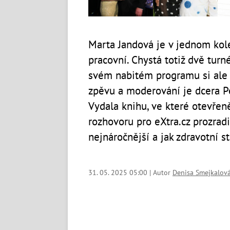
Marta Jandová je v jednom kole
pracovní. Chystá totiž dvě turn
svém nabitém programu si ale 
zpěvu a moderování je dcera Pe
Vydala knihu, ve které otevřen
rozhovoru pro eXtra.cz prozradi
nejnáročnější a jak zdravotní s
31. 05. 2025 05:00 | Autor
Denisa Smejkalov