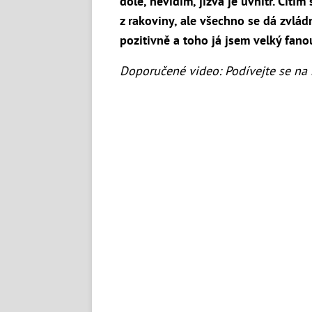
dole, nevidím, jizva je uvnitř. Cítím
z rakoviny, ale všechno se dá zvlád
pozitivně a toho já jsem velký fan
Doporučené video: Podívejte se na