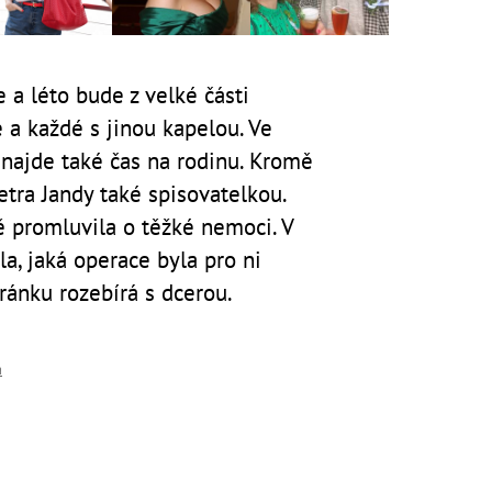
 a léto bude z velké části
é a každé s jinou kapelou. Ve
najde také čas na rodinu. Kromě
tra Jandy také spisovatelkou.
ě promluvila o těžké nemoci. V
la, jaká operace byla pro ni
tránku rozebírá s dcerou.
á