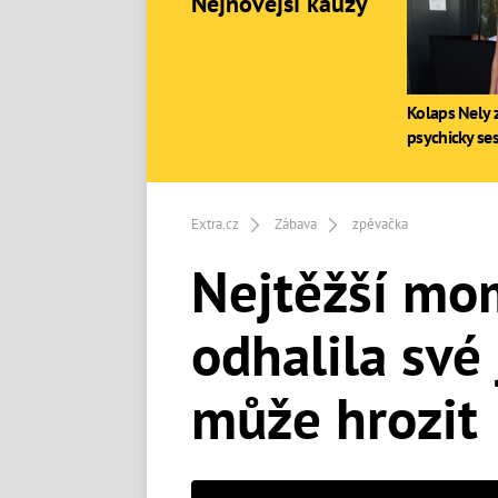
Nejnovější kauzy
Kolaps Nely z
psychicky se
Extra.cz
Zábava
zpěvačka
Nejtěžší mom
odhalila své 
může hrozit