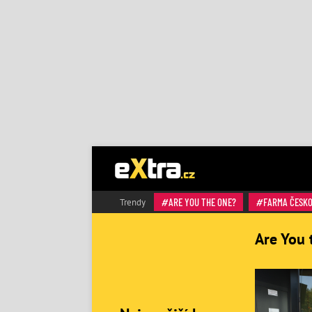
ARE YOU THE ONE?
FARMA ČESK
Trendy
Are You 