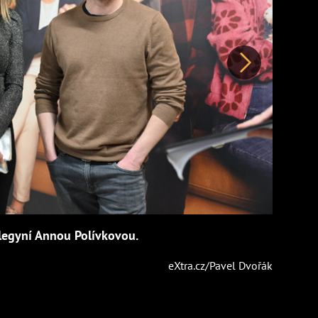
Další
legyní Annou Polívkovou.
eXtra.cz/Pavel Dvořák