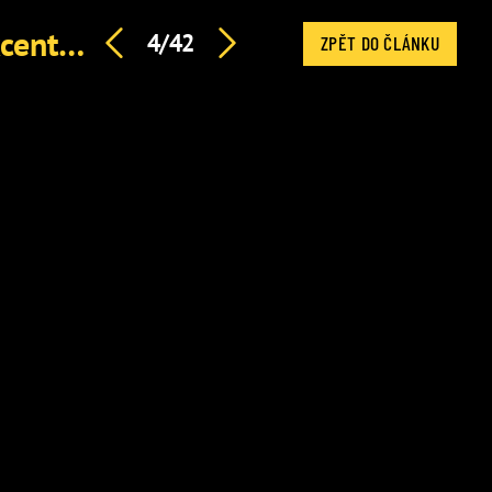
Nejrůžovější pár showbyznysu: Peroutka připomínal excentrického Willlyho Wonku
4/42
ZPĚT DO ČLÁNKU