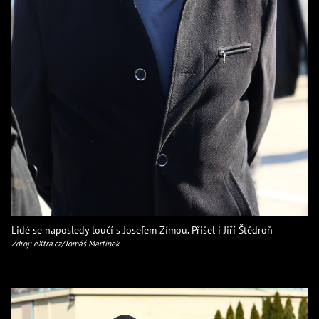
Lidé se naposledy loučí s Josefem Zímou. Přišel i Jiří Štědroň
Zdroj: eXtra.cz/Tomáš Martínek