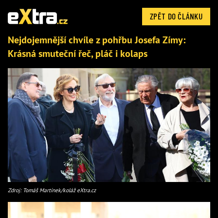
ZPĚT DO ČLÁNKU
Nejdojemnější chvíle z pohřbu Josefa Zímy:
Krásná smuteční řeč, pláč i kolaps
Zdroj: Tomáš Martínek/koláž eXtra.cz