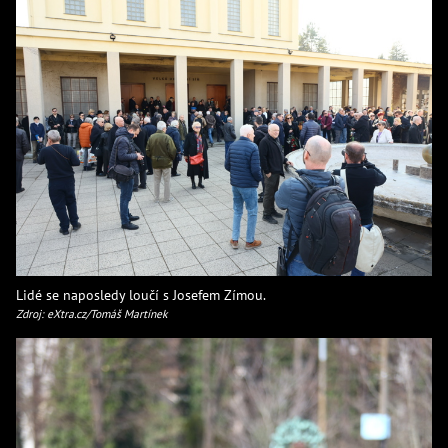
Lidé se naposledy loučí s Josefem Zímou.
Zdroj: eXtra.cz/Tomáš Martínek