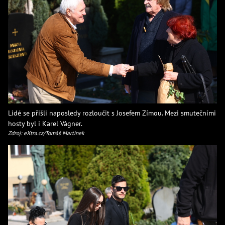
Lidé se přišli naposledy rozloučit s Josefem Zímou. Mezi smutečními
hosty byl i Karel Vágner.
Zdroj: eXtra.cz/Tomáš Martínek