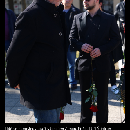
Lidé se naposledy loučí s Josefem Zímou. Přišel i Jiří Štědroň