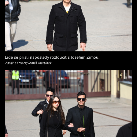
Lidé se přišli naposledy rozloučit s Josefem Zímou.
Zdroj: eXtra.cz/Tomáš Martínek