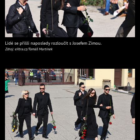
Lidé se přišli naposledy rozloučit s Josefem Zímou.
Zdroj: eXtra.cz/Tomáš Martínek