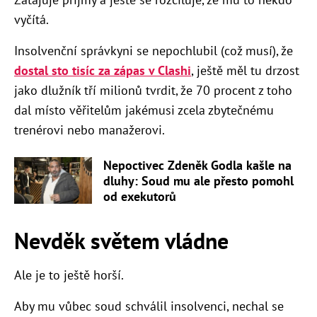
vyčítá.
Insolvenční správkyni se nepochlubil (což musí), že
dostal sto tisíc za zápas v Clashi
, ještě měl tu drzost
jako dlužník tří milionů tvrdit, že 70 procent z toho
dal místo věřitelům jakémusi zcela zbytečnému
trenérovi nebo manažerovi.
Nepoctivec Zdeněk Godla kašle na
dluhy: Soud mu ale přesto pomohl
od exekutorů
Nevděk světem vládne
Ale je to ještě horší.
Aby mu vůbec soud schválil insolvenci, nechal se