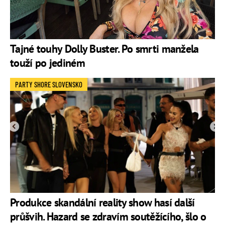
Tajné touhy Dolly Buster. Po smrti manžela
touží po jediném
PARTY SHORE SLOVENSKO
Produkce skandální reality show hasí další
průšvih. Hazard se zdravím soutěžícího, šlo o