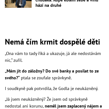
hází na druhé
Nemá čím krmit dospělé děti
„Ona vám to tady říká a ukazuje, já ale nedostávám
nic,“ zuřil.
„Mám jít do záložny? Do své banky a posílat to ze
svého?“
ptala se zoufale správkyně.
I soudkyně pak potvrdila, že Godla je neukázněný.
„
Já jsem neukázněný? Že jsem od správkyně
nedostal ani korunu,
neměl jsem zaplacený nájem a