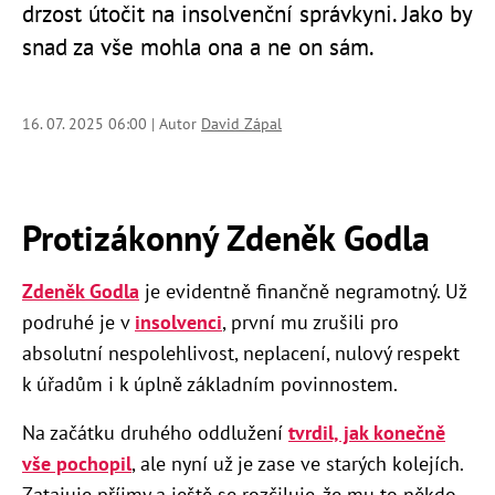
drzost útočit na insolvenční správkyni. Jako by
snad za vše mohla ona a ne on sám.
16. 07. 2025 06:00 | Autor
David Zápal
Protizákonný Zdeněk Godla
Zdeněk Godla
je evidentně finančně negramotný. Už
podruhé je v
insolvenci
, první mu zrušili pro
absolutní nespolehlivost, neplacení, nulový respekt
k úřadům i k úplně základním povinnostem.
Na začátku druhého oddlužení
tvrdil, jak konečně
vše pochopil
, ale nyní už je zase ve starých kolejích.
Zatajuje příjmy a ještě se rozčiluje, že mu to někdo