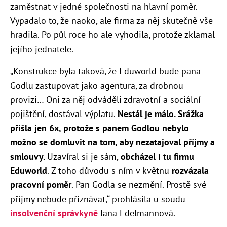
zaměstnat v jedné společnosti na hlavní poměr.
Vypadalo to, že naoko, ale firma za něj skutečně vše
hradila. Po půl roce ho ale vyhodila, protože zklamal
jejího jednatele.
„Konstrukce byla taková, že Eduworld bude pana
Godlu zastupovat jako agentura, za drobnou
provizi… Oni za něj odváděli zdravotní a sociální
pojištění, dostával výplatu.
Nestál je málo. Srážka
přišla jen 6x, protože s panem Godlou nebylo
možno se domluvit na tom, aby nezatajoval příjmy a
smlouvy.
Uzavíral si je sám,
obcházel i tu firmu
Eduworld
. Z toho důvodu s ním v květnu
rozvázala
pracovní poměr
. Pan Godla se nezmění. Prostě své
příjmy nebude přiznávat,“ prohlásila u soudu
insolvenční správkyně
Jana Edelmannová.