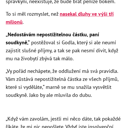
správkyni, neexistuje, že bude brát peníze bokem.
To si měl rozmyslet, než
nasekal dluhy ve výši tří
milionů
.
„Nedostávám nepostižitelnou částku, paní
soudkyně,“
postěžoval si Godla, který si ale neumí
zajistit slušné příjmy, a tak se pak nesmí divit, když
mu na živobytí zbývá tak málo.
„Vy pořád nechápete, že oddlužení má svá pravidla.
Vám zůstává nepostižitelná částka ze všech příjmů,
které si vyděláte,“ marně se mu snažila vysvětlit
soudkyně. Jako by ale mluvila do dubu.
„Když vám zavolám, jestli mi něco dáte, tak pokaždé
říkáte, že mi nic nepošlete. Vždyť jste insolvenční