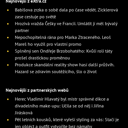
Nejnovější z eXtra.cz
Babišova zrzka o sobě dala po čase vědět. Zicklerová
zase cestuje po světě
Hrozivá vražda Češky ve Francii. Umlátit jí měl bývalý
partner
Nepochopitelná rána pro Marka Ztraceného. Leoš
Mareš ho využil pro vlastní promo
Splněný sen Ondřeje Brzobohatého: Kvůli roli táty
prošel drastickou proměnou
Produkce skandální reality show hasí další průšvih.
Hazard se zdravím soutěžícího, šlo o život
Nejnovější z partnerských webů
Herec Vladimír Hlavatý byl mistr správné dikce a
divadelního make-upu: Učila se od něj i Jiřina
Jirásková
Pět letních kousků, které vyřeší styling za vás: Stačí je
jen obléct a outfit vytvoříte bez námahy