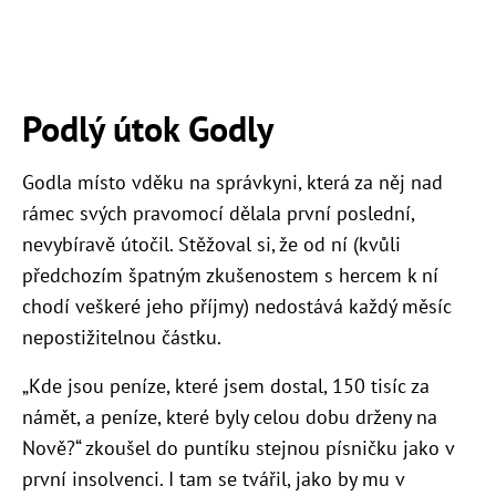
Podlý útok Godly
Godla místo vděku na správkyni, která za něj nad
rámec svých pravomocí dělala první poslední,
nevybíravě útočil. Stěžoval si, že od ní (kvůli
předchozím špatným zkušenostem s hercem
k ní
chodí
veškeré jeho příjmy) nedostává každý měsíc
nepostižitelnou částku.
„Kde jsou peníze, které jsem dostal, 150 tisíc za
námět, a peníze, které byly celou dobu drženy na
Nově?“ zkoušel do puntíku stejnou písničku jako v
první insolvenci. I tam se tvářil, jako by mu v