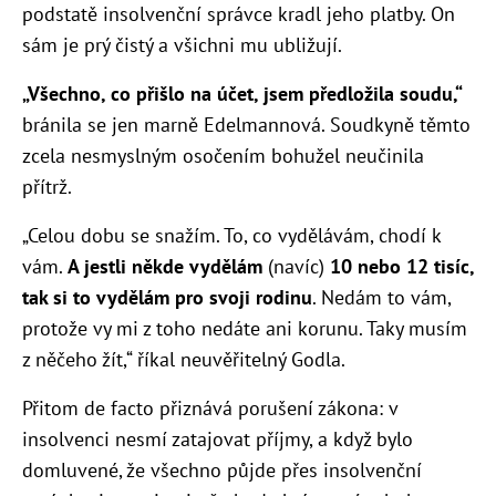
podstatě insolvenční správce kradl jeho platby. On
sám je prý čistý a všichni mu ubližují.
„Všechno, co přišlo na účet, jsem předložila soudu,“
bránila se jen marně Edelmannová. Soudkyně těmto
zcela nesmyslným osočením bohužel neučinila
přítrž.
„Celou dobu se snažím. To, co vydělávám, chodí k
vám.
A jestli někde vydělám
(navíc)
10 nebo 12 tisíc,
tak si to vydělám pro svoji rodinu
. Nedám to vám,
protože vy mi z toho nedáte ani korunu. Taky musím
z něčeho žít,“ říkal neuvěřitelný Godla.
Přitom de facto přiznává porušení zákona: v
insolvenci nesmí zatajovat příjmy, a když bylo
domluvené, že všechno půjde přes insolvenční