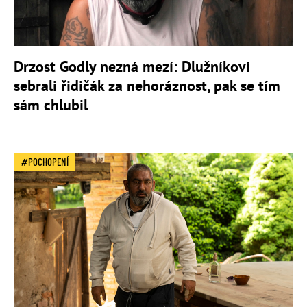
Drzost Godly nezná mezí: Dlužníkovi
sebrali řidičák za nehoráznost, pak se tím
sám chlubil
POCHOPENÍ