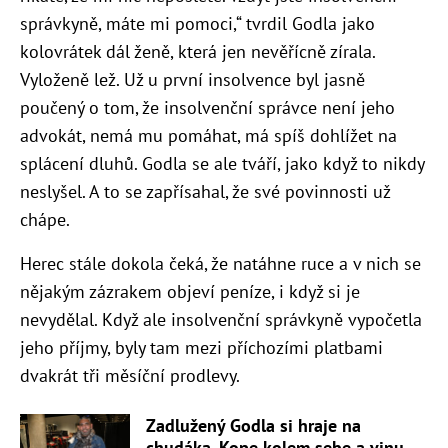
správkyně, máte mi pomoci,“ tvrdil Godla jako
kolovrátek dál ženě, která jen nevěřícně zírala.
Vyloženě lež. Už u první insolvence byl jasně
poučený o tom, že insolvenční správce není jeho
advokát, nemá mu pomáhat, má spíš dohlížet na
splácení dluhů. Godla se ale tváří, jako když to nikdy
neslyšel. A to se zapřísahal, že své povinnosti už
chápe.
Herec stále dokola čeká, že natáhne ruce a v nich se
nějakým zázrakem objeví peníze, i když si je
nevydělal. Když ale insolvenční správkyně vypočetla
jeho příjmy, byly tam mezi příchozími platbami
dvakrát tři měsíční prodlevy.
Zadlužený Godla si hraje na
chudáka. Kope kolem sebe a vinu