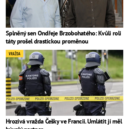
Splněný sen Ondřeje Brzobohatého: Kvůli roli
táty prošel drastickou proměnou
VRAŽDA
Hrozivá vražda Češky ve Francii. Umlátit jí měl