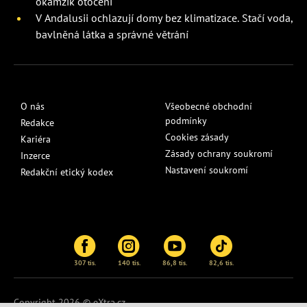
okamžik otočení
V Andalusii ochlazují domy bez klimatizace. Stačí voda,
bavlněná látka a správné větrání
O nás
Všeobecné obchodní
podmínky
Redakce
Cookies zásady
Kariéra
Zásady ochrany soukromí
Inzerce
Nastavení soukromí
Redakční etický kodex
307 tis.
140 tis.
86,8 tis.
82,6 tis.
Copyright 2026 © eXtra.cz