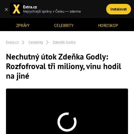
Extra.cz
×
Instalovat
TÉMATA
Nejrychlejší zprávy v Česku — zdarma
ZPRÁVY
CELEBRITY
HOROSKOP
Extra.cz
Celebrity
Zdeněk Godla
Nechutný útok Zdeňka Godly:
Rozfofroval tři miliony, vinu hodil
na jiné