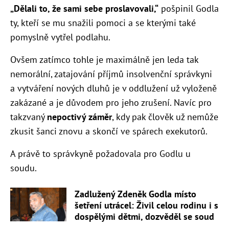
„Dělali to, že sami sebe proslavovali,“
pošpinil Godla
ty, kteří se mu snažili pomoci a se kterými také
pomyslně vytřel podlahu.
Ovšem zatímco tohle je maximálně jen leda tak
nemorální, zatajování příjmů insolvenční správkyni
a vytváření nových dluhů je v oddlužení už vyloženě
zakázané a je důvodem pro jeho zrušení. Navíc pro
takzvaný
nepoctivý záměr
, kdy pak člověk už nemůže
zkusit šanci znovu a skončí ve spárech exekutorů.
A právě to správkyně požadovala pro Godlu u
soudu.
Zadlužený Zdeněk Godla místo
šetření utrácel: Živil celou rodinu i s
dospělými dětmi, dozvěděl se soud