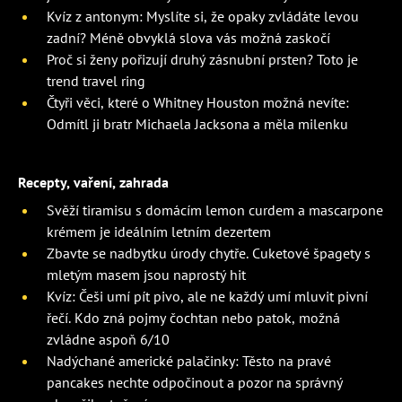
Kvíz z antonym: Myslíte si, že opaky zvládáte levou
zadní? Méně obvyklá slova vás možná zaskočí
Proč si ženy pořizují druhý zásnubní prsten? Toto je
trend travel ring
Čtyři věci, které o Whitney Houston možná nevíte:
Odmítl ji bratr Michaela Jacksona a měla milenku
Recepty, vaření, zahrada
Svěží tiramisu s domácím lemon curdem a mascarpone
krémem je ideálním letním dezertem
Zbavte se nadbytku úrody chytře. Cuketové špagety s
mletým masem jsou naprostý hit
Kvíz: Češi umí pít pivo, ale ne každý umí mluvit pivní
řečí. Kdo zná pojmy čochtan nebo patok, možná
zvládne aspoň 6/10
Nadýchané americké palačinky: Těsto na pravé
pancakes nechte odpočinout a pozor na správný