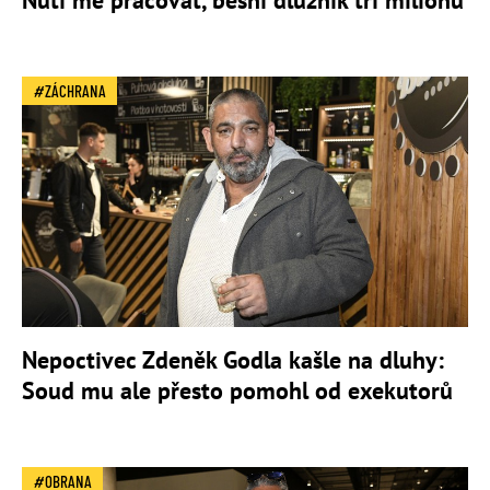
Nutí mě pracovat, běsní dlužník tří milionů
ZÁCHRANA
Nepoctivec Zdeněk Godla kašle na dluhy:
Soud mu ale přesto pomohl od exekutorů
OBRANA