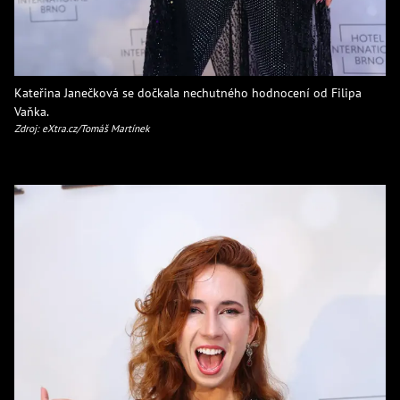
Kateřina Janečková se dočkala nechutného hodnocení od Filipa
Vaňka.
Zdroj: eXtra.cz/Tomáš Martínek