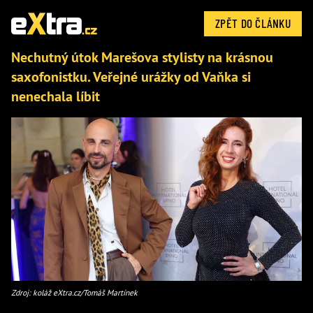
ZPĚT DO ČLÁNKU
Nechutný útok Marešova stylisty na krásnou
saxofonistku. Veřejné urážky od Vaňka si
nenechala líbit
Zdroj: koláž eXtra.cz/Tomáš Martínek