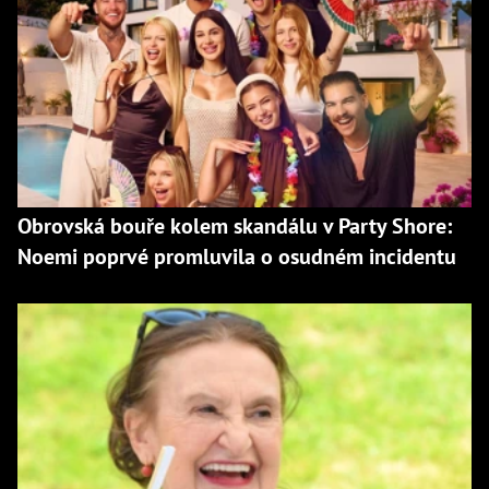
Obrovská bouře kolem skandálu v Party Shore:
Noemi poprvé promluvila o osudném incidentu