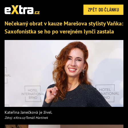
ZPĚT DO ČLÁNKU
Nečekaný obrat v kauze Marešova stylisty Vaňka:
Saxofonistka se ho po verejném lynči zastala
Kateřina Janečková je živel.
Zdroj: eXtra.cz/Tomáš Martínek