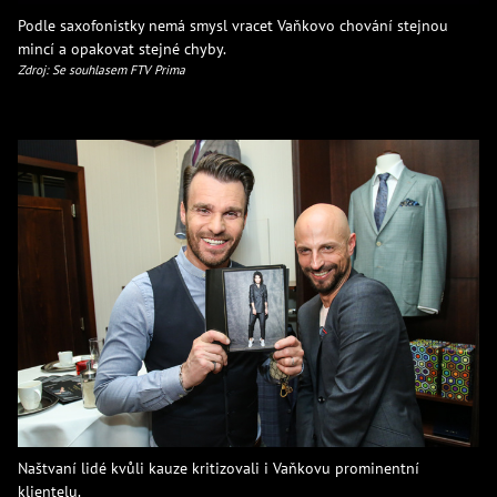
Podle saxofonistky nemá smysl vracet Vaňkovo chování stejnou
mincí a opakovat stejné chyby.
Zdroj: Se souhlasem FTV Prima
Naštvaní lidé kvůli kauze kritizovali i Vaňkovu prominentní
klientelu.