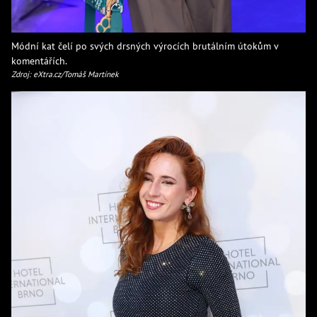
Módní kat čelí po svých drsných výrocích brutálním útokům v
komentářích.
Zdroj: eXtra.cz/Tomáš Martínek