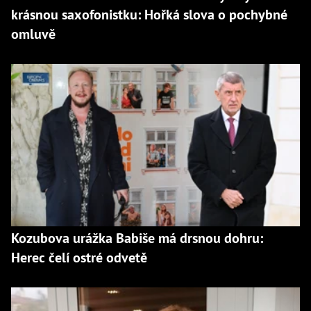
krásnou saxofonistku: Hořká slova o pochybné
omluvě
Kozubova urážka Babiše má drsnou dohru:
Herec čelí ostré odvetě