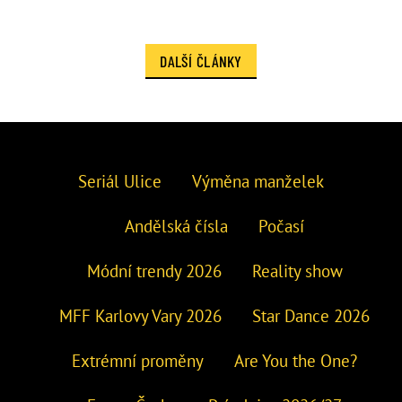
DALŠÍ ČLÁNKY
Seriál Ulice
Výměna manželek
Andělská čísla
Počasí
Módní trendy 2026
Reality show
MFF Karlovy Vary 2026
Star Dance 2026
Extrémní proměny
Are You the One?