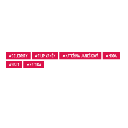
CELEBRITY
FILIP VANĚK
KATEŘINA JANEČKOVÁ
MÓDA
HEJT
KRITIKA