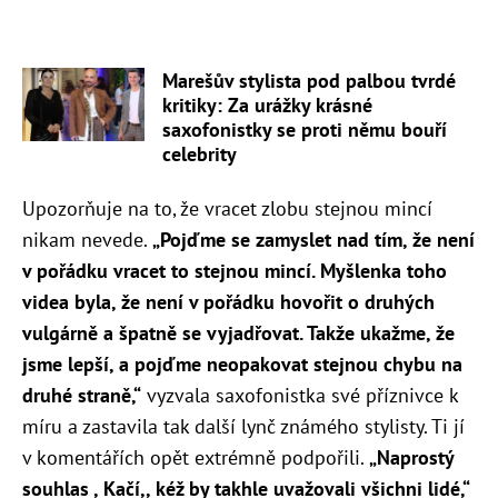
Marešův stylista pod palbou tvrdé
kritiky: Za urážky krásné
saxofonistky se proti němu bouří
celebrity
Upozorňuje na to, že vracet zlobu stejnou mincí
nikam nevede.
„Pojďme se zamyslet nad tím, že není
v pořádku vracet to stejnou mincí. Myšlenka toho
videa byla, že není v pořádku hovořit o druhých
vulgárně a špatně se vyjadřovat. Takže ukažme, že
jsme lepší, a pojďme neopakovat stejnou chybu na
druhé straně,“
vyzvala saxofonistka své příznivce k
míru a zastavila tak další lynč známého stylisty. Ti jí
v komentářích opět extrémně podpořili.
„Naprostý
souhlas , Kačí,, kéž by takhle uvažovali všichni lidé,“