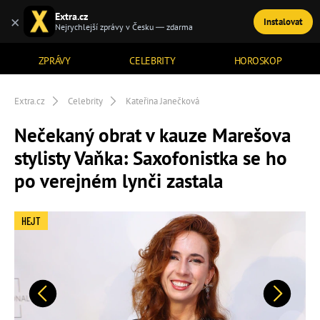
Extra.cz
×
Instalovat
TÉMATA
Nejrychlejší zprávy v Česku — zdarma
ZPRÁVY
CELEBRITY
HOROSKOP
Extra.cz
Celebrity
Kateřina Janečková
Nečekaný obrat v kauze Marešova
stylisty Vaňka: Saxofonistka se ho
po verejném lynči zastala
HEJT
Předchozí
Další