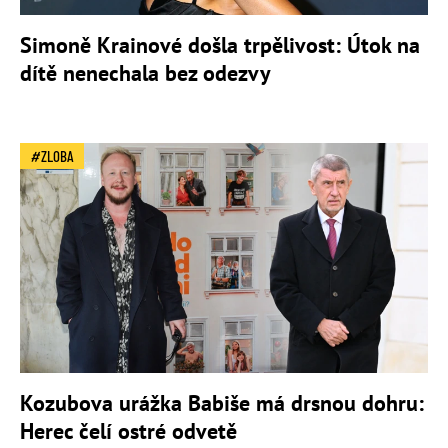
Simoně Krainové došla trpělivost: Útok na
dítě nenechala bez odezvy
ZLOBA
Kozubova urážka Babiše má drsnou dohru:
Herec čelí ostré odvetě