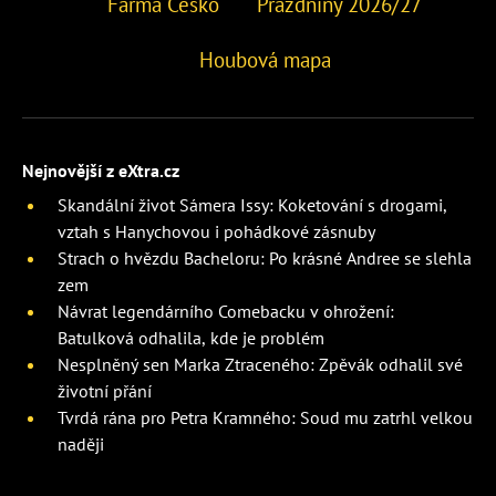
Farma Česko
Prázdniny 2026/27
Houbová mapa
Nejnovější z eXtra.cz
Skandální život Sámera Issy: Koketování s drogami,
vztah s Hanychovou i pohádkové zásnuby
Strach o hvězdu Bacheloru: Po krásné Andree se slehla
zem
Návrat legendárního Comebacku v ohrožení:
Batulková odhalila, kde je problém
Nesplněný sen Marka Ztraceného: Zpěvák odhalil své
životní přání
Tvrdá rána pro Petra Kramného: Soud mu zatrhl velkou
naději