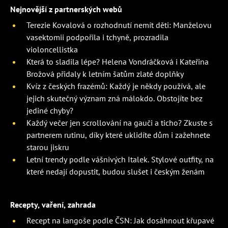
Nejnovější z partnerských webů
Terezie Kovalová o rozhodnutí nemít děti: Manželovu
vasektomii podpořila i tchyně, prozradila
violoncellistka
Která to sladila lépe? Helena Vondráčková i Kateřina
Brožová přidaly k letním šatům zlaté doplňky
Kvíz z českých frazémů: Každý je někdy používá, ale
jejich skutečný význam zná málokdo. Obstojíte bez
jediné chyby?
Každý večer jen scrollování na gauči a ticho? Zkuste s
partnerem rutinu, díky které uklidíte dům i zažehnete
starou jiskru
Letní trendy podle vášnivých Italek. Stylové outfity, na
které nedají dopustit, budou slušet i českým ženám
Recepty, vaření, zahrada
Recept na langoše podle ČSN: Jak dosáhnout křupavé