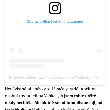
Zobrazit příspěvek na Instagramu
Příspěvek sdílený Kateřina Janečková • SAXophonist (@kj.sax)
Nenávistné příspěvky totiž začaly tvrdě útočit na
osobní rovinu Filipa Vaňka.
„Já jsem tohle určitě
nikdy nechtěla. Absolutně se od toho distancuji, od
jakýchkoliv urážek,“
zastala se Vaňka jasně KJ Sax.