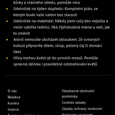
kůrky a vláčného středu, pomůže víno
Jídelníček na týden dopředu: Kompletní plán, se
kterým bude vaše vaření bez starostí
Jídelníček na mateřské: Někdy jsem celý den nejedla a
večer vybílila lednici, říká čtyřnásobná máma a radí, jak
to změnit
Arónii nemusíte obcházet obloukem. Ze svíravých
bobulí připravíte džem, sirup, pečený čaj či domácí
likér
Jiřiny mohou kvést až do prvních mrazů. Pomůže
správná zálivka i pravidelné odstraňování květů
O nás
Všeobecné obchodní
podmínky
Redakce
Cookies zásady
Kariéra
Zásady ochrany soukromí
Inzerce
Nastavení soukromí