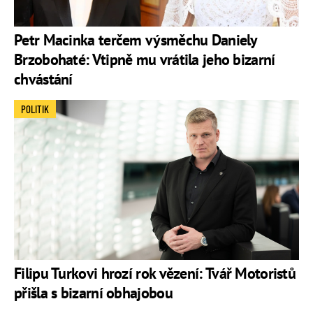
Petr Macinka terčem výsměchu Daniely
Brzobohaté: Vtipně mu vrátila jeho bizarní
chvástání
POLITIK
Filipu Turkovi hrozí rok vězení: Tvář Motoristů
přišla s bizarní obhajobou