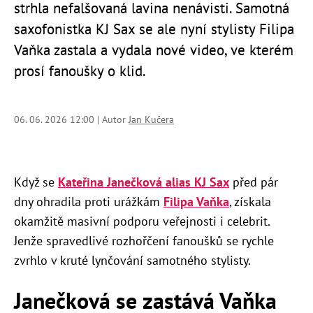
strhla nefalšovaná lavina nenávisti. Samotná
saxofonistka KJ Sax se ale nyní stylisty Filipa
Vaňka zastala a vydala nové video, ve kterém
prosí fanoušky o klid.
06. 06. 2026 12:00 | Autor
Jan Kučera
Když se
Kateřina Janečková alias KJ Sax
před pár
dny ohradila proti urážkám
Filipa Vaňka
, získala
okamžitě masivní podporu veřejnosti i celebrit.
Jenže spravedlivé rozhořčení fanoušků se rychle
zvrhlo v kruté lynčování samotného stylisty.
Janečková se zastává Vaňka