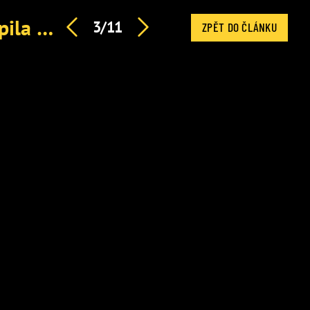
Nečekané rozhodnutí Vilmy Cibulkové: Herečka nastoupila na protialkoholní léčbu
3/11
ZPĚT DO ČLÁNKU