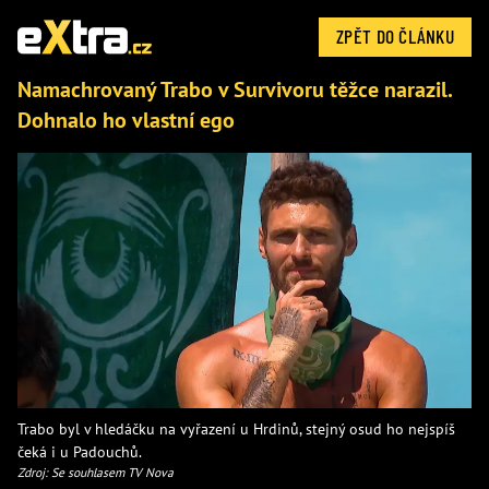
ZPĚT DO ČLÁNKU
Namachrovaný Trabo v Survivoru těžce narazil.
Dohnalo ho vlastní ego
Trabo byl v hledáčku na vyřazení u Hrdinů, stejný osud ho nejspíš
čeká i u Padouchů.
Zdroj: Se souhlasem TV Nova