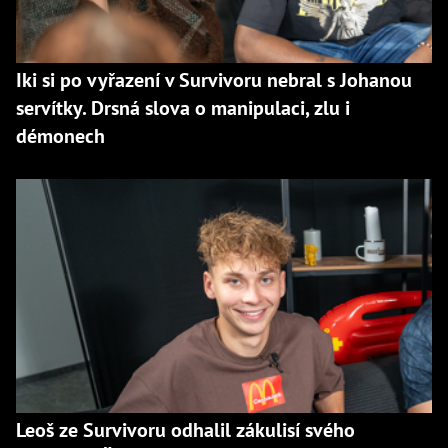
Iki si po vyřazení v Survivoru nebral s Johanou
servítky. Drsná slova o manipulaci, zlu i
démonech
Leoš ze Survivoru odhalil zákulisí svého