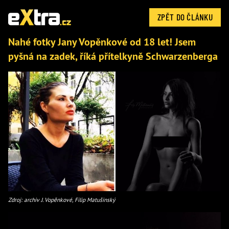
ZPĚT DO ČLÁNKU
Nahé fotky Jany Vopěnkové od 18 let! Jsem
pyšná na zadek, říká přítelkyně Schwarzenberga
Zdroj: archiv J. Vopěnkové, Filip Matušinský