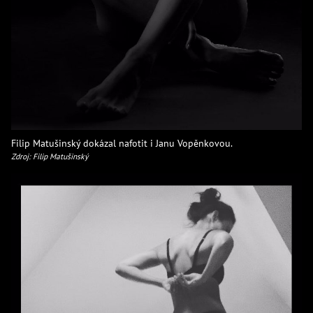
Filip Matušinský dokázal nafotit i Janu Vopěnkovou.
Zdroj: Filip Matušinský