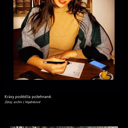
Krásy podědila požehnaně.
Zdroj: archiv J. Vopěnkové