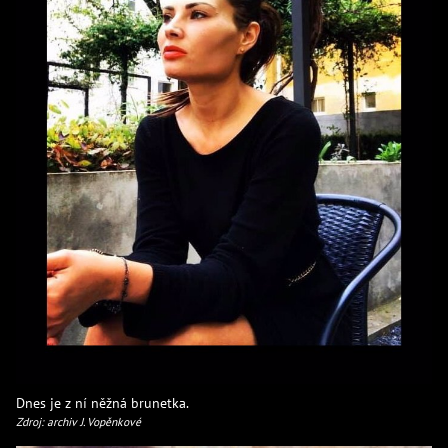
Dnes je z ní něžná brunetka.
Zdroj: archiv J. Vopěnkové