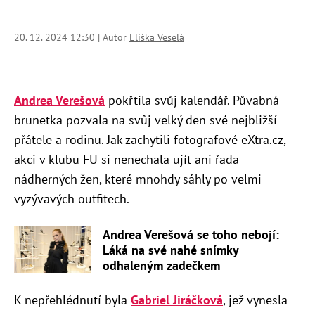
20. 12. 2024 12:30 | Autor
Eliška Veselá
Andrea Verešová
pokřtila svůj kalendář. Půvabná
brunetka pozvala na svůj velký den své nejbližší
přátele a rodinu. Jak zachytili fotografové eXtra.cz,
akci v klubu FU si nenechala ujít ani řada
nádherných žen, které mnohdy sáhly po velmi
vyzývavých outfitech.
Andrea Verešová se toho nebojí:
Láká na své nahé snímky
odhaleným zadečkem
K nepřehlédnutí byla
Gabriel Jiráčková
, jež vynesla