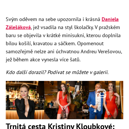
Svým oděvem na sebe upozornila i krásná
Daniela
Zálešáková
, jež vsadila na styl školačky. V pražském
baru se objevila v krátké minisukni, kterou doplnila
bílou košilí, kravatou a sáčkem. Opomenout
samozřejmě nelze ani úchvatnou Andreu Verešovou,
jež během akce vynesla více šatů.
Kdo další dorazil? Podívat se můžete v galerii.
Trnitá cesta Kristiny Kloubkové: