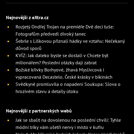
Nejnovější z eXtra.cz
Rozjetý Ondřej Trojan na premiéře Dvě deci tuše:
Fotografům předvedl divoký tanec
Šebrle s Liškovou přiznali hádky ve vztahu: Nečekaný
důvod sporů
KVÍZ: Jak daleko byste se dostali v Chcete být
milionářem? Poslední otázky dají zabrat
Božské křivky Borhyové, žhavá Myslivcová i
vypracovaná Decastelo. České krásky v bikinách
Svědkyně promluvila o napadení Soukupa: Slova o
hrozivém stavu a detaily útoku
Nejnovější z partnerských webů
Jak se sbalit na dovolenou na poslední chvíli: Tyhle
módní triky vám ušetří nervy i místo v kufru