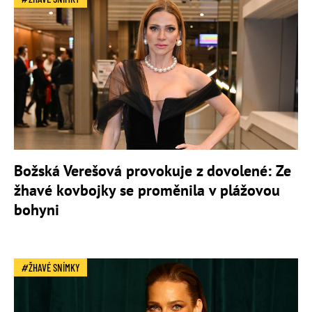
Božská Verešová provokuje z dovolené: Ze
žhavé kovbojky se proměnila v plážovou
bohyni
ŽHAVÉ SNÍMKY