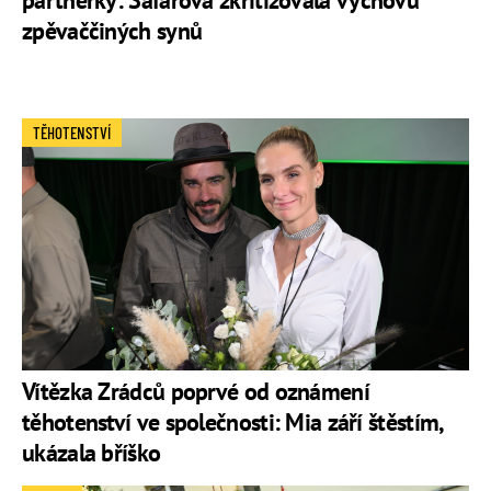
partnerky: Šafářová zkritizovala výchovu
zpěvaččiných synů
TĚHOTENSTVÍ
Vítězka Zrádců poprvé od oznámení
těhotenství ve společnosti: Mia září štěstím,
ukázala bříško