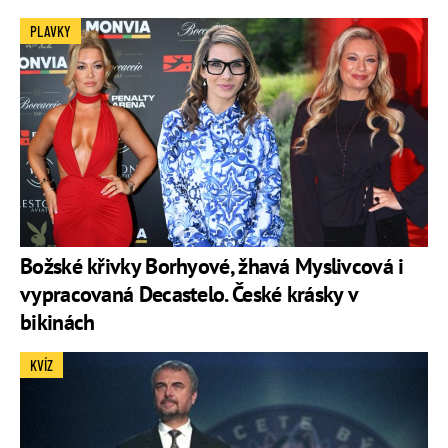
PLAVKY
Božské křivky Borhyové, žhavá Myslivcová i
vypracovaná Decastelo. České krásky v
bikinách
KVÍZ