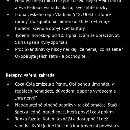
Nejodvážnější mini českých krásek: Nejen Heidi Janků
a Eva Perkausová rády ukazují své štíhlé nožky
Ikona českého rapu Vladimír 518: Utekl z „dobré
rodiny“ do squatu na Ladronku. 30 let ovlivňuje
hudební scénu a dobyl svět kultury
Týdenní horoskop od 10. srpna: Lvům se obrací život,
Štíři uspějí a Ryby zpomalí
Proč Skandinávky nikdy neříkají, že nemají co na sebe?
Okopírujte jejich šatník a pochopíte...
Recepty, vaření, zahrada
Coca-Cola zmizela z Penny. Oblíbenou limonádu v
regálech nenajdete, důvodem je spor s výrobcem a
„hra nervů“
Neodolatelné plněné papriky v rajské omáčce. Stačí
špetka jedné ingredience, která povýší celý pokrm
Tonka fazole: Koření levnější a dostupnější než
vanilka. Kvůli jedné látce má kontroverzní pověst a v