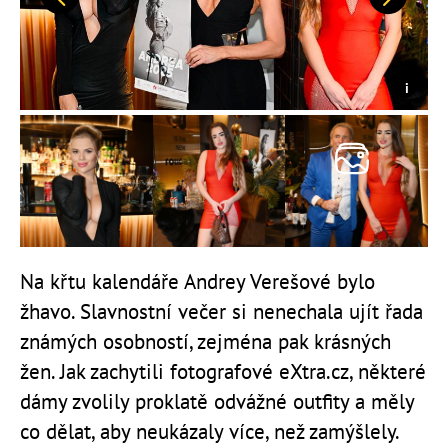
Předchozí
Další
Na křtu kalendáře Andrey Verešové bylo
žhavo. Slavnostní večer si nenechala ujít řada
známých osobností, zejména pak krásných
žen. Jak zachytili fotografové eXtra.cz, některé
dámy zvolily proklatě odvážné outfity a měly
co dělat, aby neukázaly více, než zamýšlely.