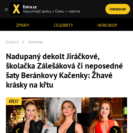
Extra.cz
×
Instalovat
TÉMATA
Nejrychlejší zprávy v Česku — zdarma
ZPRÁVY
CELEBRITY
HOROSKOP
Extra.cz
Celebrity
Nadupaný dekolt Jiráčkové,
školačka Zálešáková či neposedné
šaty Beránkovy Kačenky: Žhavé
krásky na křtu
KŘEST