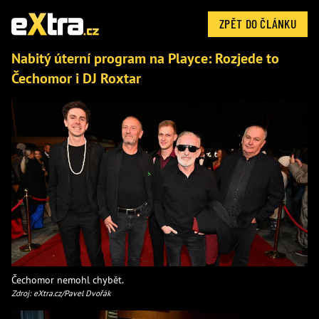
ZPĚT DO ČLÁNKU
Nabitý úterní program na Playce: Rozjede to
Čechomor i DJ Roxtar
Čechomor nemohl chybět.
Zdroj: eXtra.cz/Pavel Dvořák