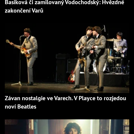
Basiková či zamilovaný Vodochodský: Hvězdné
zakončení Varů
Závan nostalgie ve Varech. V Playce to rozjedou
noví Beatles