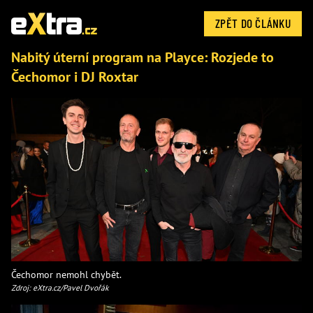
ZPĚT DO ČLÁNKU
Nabitý úterní program na Playce: Rozjede to
Čechomor i DJ Roxtar
Čechomor nemohl chybět.
Zdroj: eXtra.cz/Pavel Dvořák