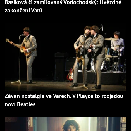
Basiková či zamilovaný Vodochodský: Hvězdné
zakončení Varů
Závan nostalgie ve Varech. V Playce to rozjedou
noví Beatles