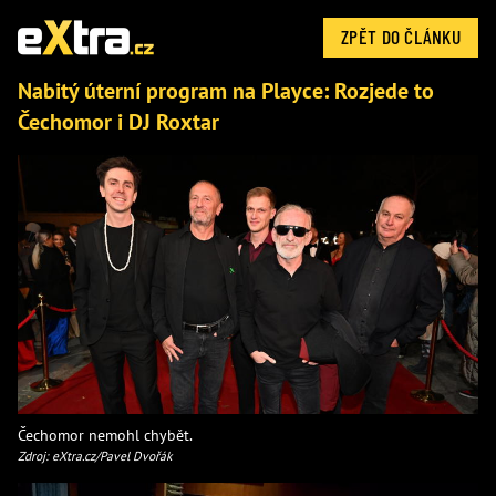
ZPĚT DO ČLÁNKU
Nabitý úterní program na Playce: Rozjede to
Čechomor i DJ Roxtar
Čechomor nemohl chybět.
Zdroj: eXtra.cz/Pavel Dvořák