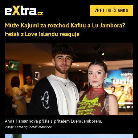
ZPĚT DO ČLÁNKU
Může Kajumi za rozchod Kafuu a Lu Jambora?
Fešák z Love Islandu reaguje
Anna Hamannová přišla s přítelem Luem Jamborem.
Zdroj: eXtra.cz/Tomáš Martínek