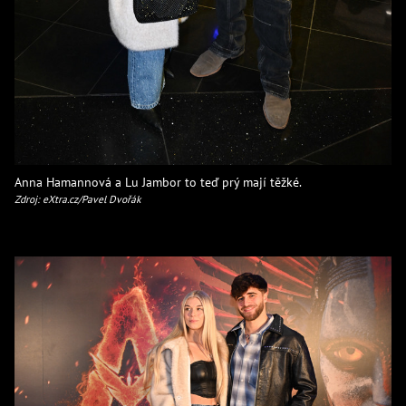
Anna Hamannová a Lu Jambor to teď prý mají těžké.
Zdroj: eXtra.cz/Pavel Dvořák