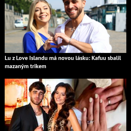
Lu z Love Islandu má novou lásku: Kafuu sbalil
mazaným trikem