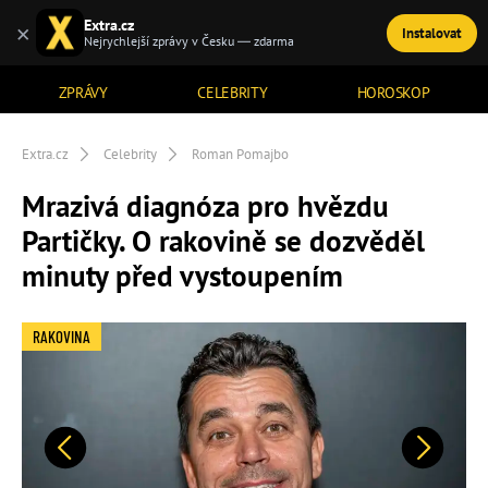
Extra.cz
×
Instalovat
TÉMATA
Nejrychlejší zprávy v Česku — zdarma
ZPRÁVY
CELEBRITY
HOROSKOP
Extra.cz
Celebrity
Roman Pomajbo
Mrazivá diagnóza pro hvězdu
Partičky. O rakovině se dozvěděl
minuty před vystoupením
RAKOVINA
Předchozí
Další