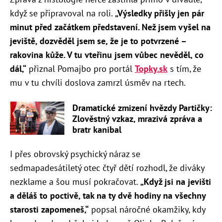
když se připravoval na roli.
„Výsledky přišly jen pár
minut před začátkem představení. Než jsem vyšel na
jeviště, dozvěděl jsem se, že je to potvrzené –
rakovina kůže. V tu vteřinu jsem vůbec nevěděl, co
dál,“
přiznal Pomajbo pro portál
Topky.sk
s tím, že
mu v tu chvíli doslova zamrzl úsměv na rtech.
Dramatické zmizení hvězdy Partičky:
Zlověstný vzkaz, mrazivá zpráva a
bratr kanibal
I přes obrovský psychický náraz se
sedmapadesátiletý otec čtyř dětí rozhodl, že diváky
nezklame a šou musí pokračovat.
„Když jsi na jevišti
a děláš to poctivě, tak na ty dvě hodiny na všechny
starosti zapomeneš,“
popsal náročné okamžiky, kdy