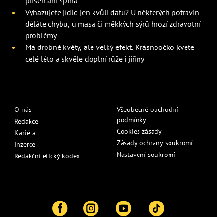
plíseň ani špína
Vyhazujete jídlo jen kvůli datu? U některých potravin
děláte chybu, u masa či měkkých sýrů hrozí zdravotní
problémy
Má drobné květy, ale velký efekt. Krásnoočko kvete
celé léto a skvěle doplní růže i jiřiny
O nás
Všeobecné obchodní
podmínky
Redakce
Cookies zásady
Kariéra
Zásady ochrany soukromí
Inzerce
Nastavení soukromí
Redakční etický kodex