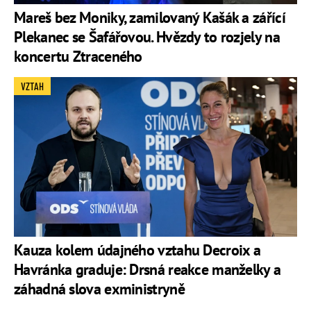
Mareš bez Moniky, zamilovaný Kašák a zářící
Plekanec se Šafářovou. Hvězdy to rozjely na
koncertu Ztraceného
VZTAH
Kauza kolem údajného vztahu Decroix a
Havránka graduje: Drsná reakce manželky a
záhadná slova exministryně