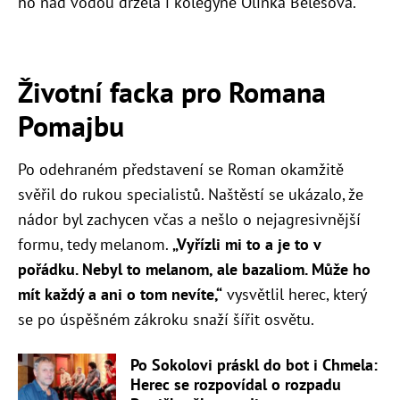
ho nad vodou držela i kolegyně Olinka Belešová.
Životní facka pro Romana
Pomajbu
Po odehraném představení se Roman okamžitě
svěřil do rukou specialistů. Naštěstí se ukázalo, že
nádor byl zachycen včas a nešlo o nejagresivnější
formu, tedy melanom.
„Vyřízli mi to a je to v
pořádku. Nebyl to melanom, ale bazaliom. Může ho
mít každý a ani o tom nevíte,“
vysvětlil herec, který
se po úspěšném zákroku snaží šířit osvětu.
Po Sokolovi práskl do bot i Chmela:
Herec se rozpovídal o rozpadu