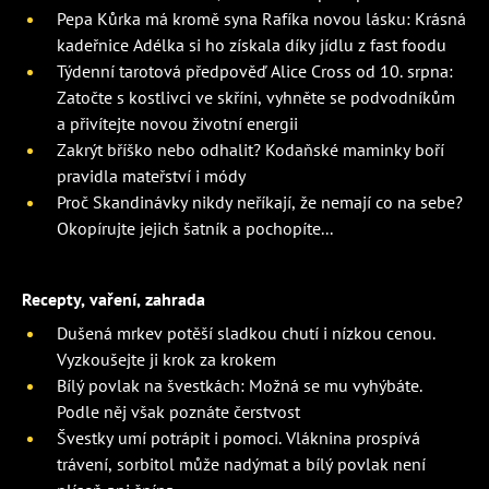
Pepa Kůrka má kromě syna Rafíka novou lásku: Krásná
kadeřnice Adélka si ho získala díky jídlu z fast foodu
Týdenní tarotová předpověď Alice Cross od 10. srpna:
Zatočte s kostlivci ve skříni, vyhněte se podvodníkům
a přivítejte novou životní energii
Zakrýt bříško nebo odhalit? Kodaňské maminky boří
pravidla mateřství i módy
Proč Skandinávky nikdy neříkají, že nemají co na sebe?
Okopírujte jejich šatník a pochopíte...
Recepty, vaření, zahrada
Dušená mrkev potěší sladkou chutí i nízkou cenou.
Vyzkoušejte ji krok za krokem
Bílý povlak na švestkách: Možná se mu vyhýbáte.
Podle něj však poznáte čerstvost
Švestky umí potrápit i pomoci. Vláknina prospívá
trávení, sorbitol může nadýmat a bílý povlak není