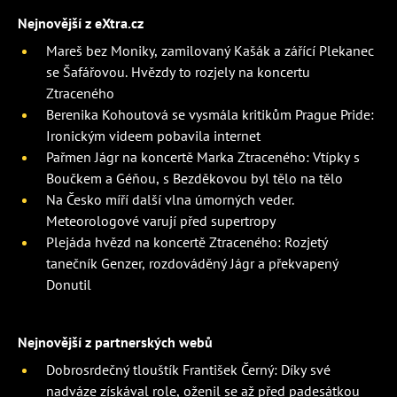
Nejnovější z eXtra.cz
Mareš bez Moniky, zamilovaný Kašák a zářící Plekanec
se Šafářovou. Hvězdy to rozjely na koncertu
Ztraceného
Berenika Kohoutová se vysmála kritikům Prague Pride:
Ironickým videem pobavila internet
Pařmen Jágr na koncertě Marka Ztraceného: Vtípky s
Boučkem a Géňou, s Bezděkovou byl tělo na tělo
Na Česko míří další vlna úmorných veder.
Meteorologové varují před supertropy
Plejáda hvězd na koncertě Ztraceného: Rozjetý
tanečník Genzer, rozdováděný Jágr a překvapený
Donutil
Nejnovější z partnerských webů
Dobrosrdečný tlouštík František Černý: Díky své
nadváze získával role, oženil se až před padesátkou