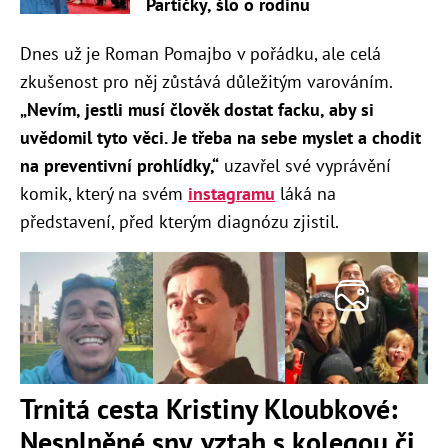
Partičky, šlo o rodinu
Dnes už je Roman Pomajbo v pořádku, ale celá
zkušenost pro něj zůstává důležitým varováním.
„Nevím, jestli musí člověk dostat facku, aby si
uvědomil tyto věci. Je třeba na sebe myslet a chodit
na preventivní prohlídky,“
uzavřel své vyprávění
komik, který na svém
instagramu
láká na
představení, před kterým diagnózu zjistil.
Trnitá cesta Kristiny Kloubkové:
Nesplněné sny, vztah s kolegou či