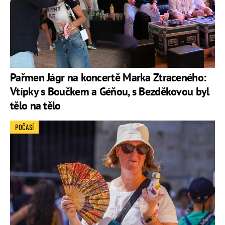
Pařmen Jágr na koncertě Marka Ztraceného:
Vtípky s Boučkem a Géňou, s Bezděkovou byl
tělo na tělo
POČASÍ