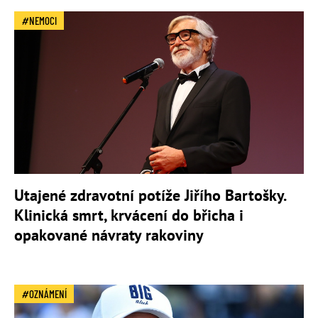
NEMOCI
Utajené zdravotní potíže Jiřího Bartošky.
Klinická smrt, krvácení do břicha i
opakované návraty rakoviny
OZNÁMENÍ