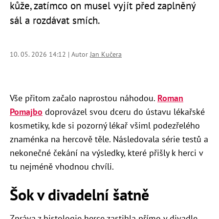
kůže, zatímco on musel vyjít před zaplněný
sál a rozdávat smích.
10. 05. 2026 14:12 | Autor
Jan Kučera
Vše přitom začalo naprostou náhodou.
Roman
Pomajbo
doprovázel svou dceru do ústavu lékařské
kosmetiky, kde si pozorný lékař všiml podezřelého
znaménka na hercově těle. Následovala série testů a
nekonečné čekání na výsledky, které přišly k herci v
tu nejméně vhodnou chvíli.
Šok v divadelní šatně
Zpráva z histologie herce zastihla přímo v divadle,