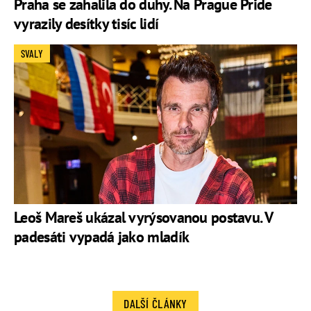
Praha se zahalila do duhy. Na Prague Pride
vyrazily desítky tisíc lidí
SVALY
Leoš Mareš ukázal vyrýsovanou postavu. V
padesáti vypadá jako mladík
DALŠÍ ČLÁNKY